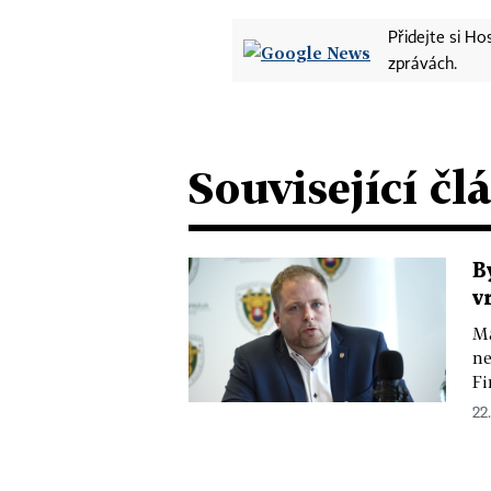
Přidejte si H
zprávách.
Související čl
B
v
Má
ne
Fi
22