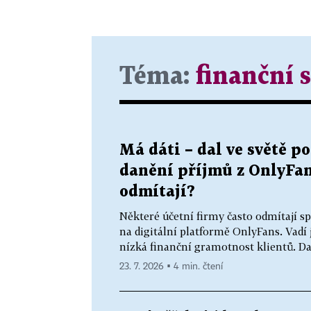
Téma:
finanční 
Má dáti – dal ve světě p
danění příjmů z OnlyFans
odmítají?
Některé účetní firmy často odmítají s
na digitální platformě OnlyFans. Vadí
nízká finanční gramotnost klientů. Dalš
23. 7. 2026 ▪ 4 min. čtení