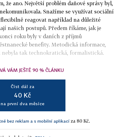
ím, že ano. Největší problém daňové správy byl,
 nekomunikovala. Snažíme se využívat sociální
flexibilně reagovat například na důležité
ají našich postupů. Předem říkáme, jak je
konci roku byly v daních z příjmů
ěstnanecké benefity. Metodická informace,
 nebyla tak technokratická, formalistická.
VÁ VÁM JEŠTĚ 90 % ČLÁNKU
Číst dál za
40 Kč
na první dva měsíce
za 80 Kč.
tné bez reklam a s mobilní aplikací