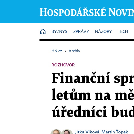
HOME
BYZNYS
ZPRÁVY
NÁZORY
TECH
HN.cz
›
Archiv
ROZHOVOR
Finanční sp
letům na mě
úředníci bud
Jitka Vlková
Martin Ťopek
,