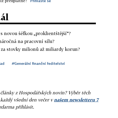
iž předplatné?
Přihlaste se
dál
 s novou šéfkou „proklientštější“?
náročná na pracovní sílu?
 za stovky milionů až miliardy korun?
řad
#Generální finanční ředitelství
ní články z Hospodářských novin? Výběr těch
 každý všední den večer v
našem newsletteru 7
zdarma přihlásit.