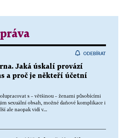
správa
ODEBÍRAT
orna. Jaká úskalí provází
 a proč je někteří účetní
polupracovat s – většinou – ženami působícími
 jim sexuální obsah, možné daňové komplikace i
í ale naopak vidí v...