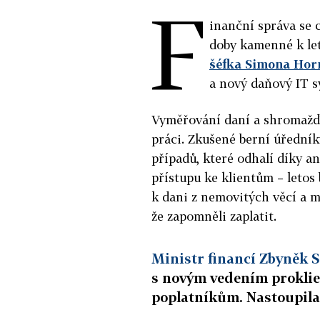
F
inanční správa se 
doby kamenné k le
šéfka Simona Hor
a nový daňový IT s
Vyměřování daní a shromažďo
práci. Zkušené berní úředník
případů, které odhalí díky an
přístupu ke klientům – letos
k dani z nemovitých věcí a m
že zapomněli zaplatit.
Ministr financí Zbyněk 
s novým vedením proklien
poplatníkům. Nastoupila 