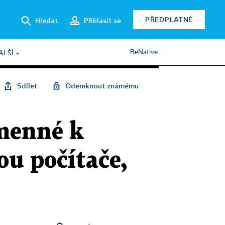
PŘEDPLATNÉ
Hledat
Přihlásit se
BeNative
ALŠÍ
Sdílet
Odemknout známému
amenné k
u počítače,