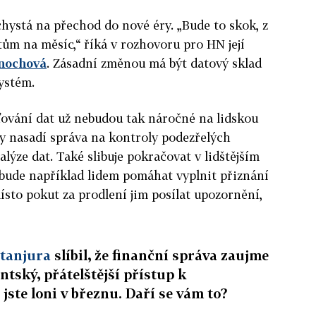
chystá na přechod do nové éry. „
Bude to skok, z
tům na měsíc
,“ říká v rozhovoru pro HN její
nochová
. Zásadní změnou má být datový sklad
ystém.
vání dat už nebudou tak náročné na lidskou
y nasadí správa na kontroly podezřelých
alýze dat. Také slibuje pokračovat v lidštějším
 bude například lidem pomáhat vyplnit přiznání
ísto pokut za prodlení jim posílat upozornění,
Stanjura
slíbil, že finanční správa zaujme
tský, přátelštější přístup k
jste loni v březnu. Daří se vám to?