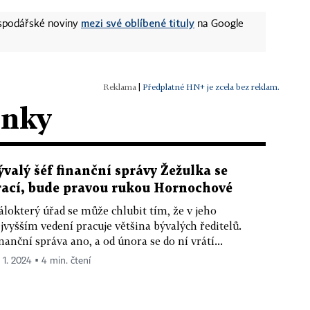
mezi své oblíbené tituly
ospodářské noviny
na Google
|
Předplatné HN+ je zcela bez reklam.
ánky
ývalý šéf finanční správy Žežulka se
rací, bude pravou rukou Hornochové
lokterý úřad se může chlubit tím, že v jeho
jvyšším vedení pracuje většina bývalých ředitelů.
nanční správa ano, a od února se do ní vrátí...
. 1. 2024 ▪ 4 min. čtení