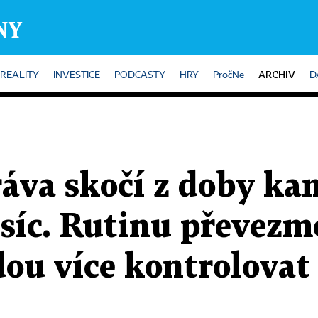
ARCHIV
REALITY
INVESTICE
PODCASTY
HRY
PročNe
D
ráva skočí z doby k
síc. Rutinu převezmo
ou více kontrolovat