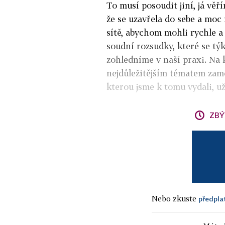
To musí posoudit jiní, já věř
že se uzavřela do sebe a moc
sítě, abychom mohli rychle a 
soudní rozsudky, které se týk
zohledníme v naší praxi. Na 
nejdůležitějším tématem zam
kterou jsme k tomu vydali, už
ZBÝ
Nebo zkuste
předpla