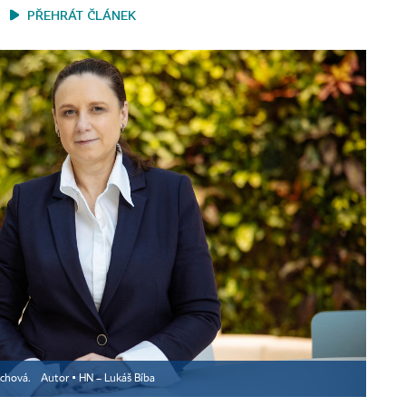
PŘEHRÁT ČLÁNEK
ochová.
Autor ▪
HN – Lukáš Bíba