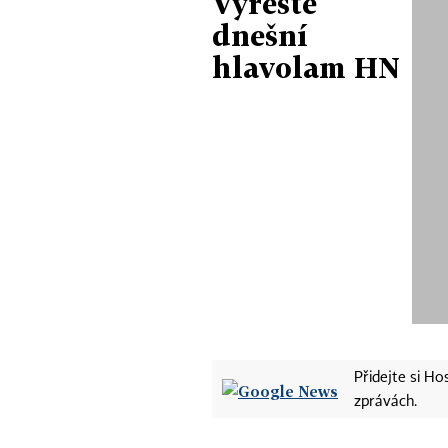
Vyřešte
dnešní
hlavolam HN
Přidejte si H
zprávách.