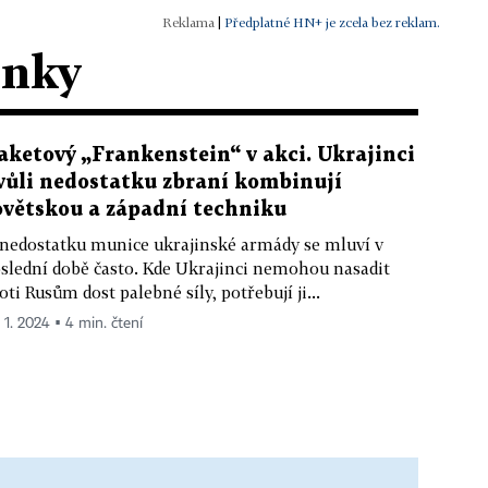
|
Předplatné HN+ je zcela bez reklam.
ánky
aketový „Frankenstein“ v akci. Ukrajinci
vůli nedostatku zbraní kombinují
ovětskou a západní techniku
nedostatku munice ukrajinské armády se mluví v
slední době často. Kde Ukrajinci nemohou nasadit
oti Rusům dost palebné síly, potřebují ji...
. 1. 2024 ▪ 4 min. čtení