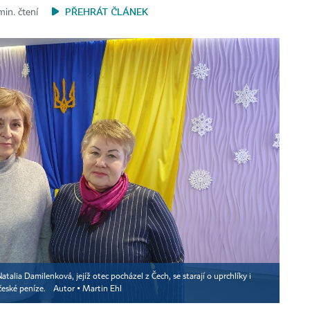
PŘEHRÁT ČLÁNEK
min. čtení
alia Damilenková, jejíž otec pocházel z Čech, se starají o uprchlíky i
české peníze.
Autor ▪
Martin Ehl