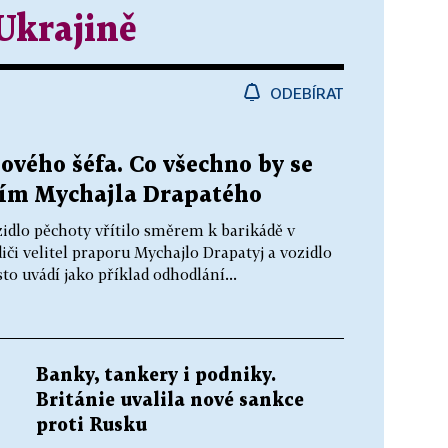
Ukrajině
ODEBÍRAT
vého šéfa. Co všechno by se
ím Mychajla Drapatého
zidlo pěchoty vřítilo směrem k barikádě v
iči velitel praporu Mychajlo Drapatyj a vozidlo
to uvádí jako příklad odhodlání...
Banky, tankery i podniky.
Británie uvalila nové sankce
proti Rusku