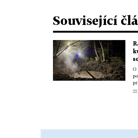
Související čl
R
k
s
O 
po
pr
22