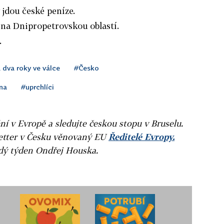
 jdou české peníze.
 na Dnipropetrovskou oblastí.
.
 dva roky ve válce
#Česko
na
#uprchlíci
ní v Evropě a sledujte českou stopu v Bruselu.
letter v Česku věnovaný EU
Ředitelé Evropy.
ždý týden Ondřej Houska.