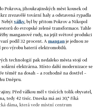
do Pokrova, jihoukrajinských měst kousek od
krz zrezavělé tovární haly a odstavená rypadla
. Nebýt
války
, byl by přitom Pokrov a Nikopol
estorů do evropské zelené transformace. Tahle
těžby manganové rudy, na jejíž světové produkci
vazí podíl 32 procent. A
mangan
je jednou ze
 pro výrobu baterií elektromobilů.
ých technologií pak nedaleko města stojí od
 solární elektrárna.
Místo další modernizace se
 Je téměř na dosah – a rozhodně na dostřel –
hu Dněpru.
jiny. Před válkou měl v tisících tolik obyvatel,
na, tedy 42 tisíc. Dneska má asi 30,“ říká
cká dáma, která vede místní centrum