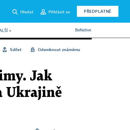
PŘEDPLATNÉ
Hledat
Přihlásit se
BeNative
ALŠÍ
Sdílet
Odemknout známému
zimy. Jak
a Ukrajině