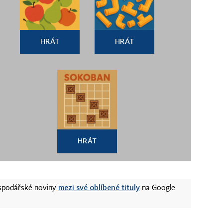
HRÁT
HRÁT
HRÁT
mezi své oblíbené tituly
ospodářské noviny
na Google