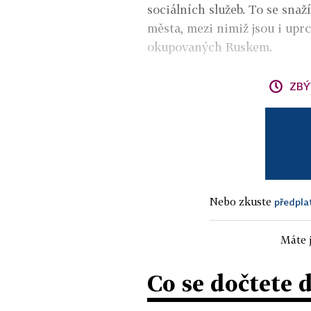
sociálních služeb. To se snaží
města, mezi nimiž jsou i uprc
okupovaných Ruskem.
ZBÝ
Nebo zkuste
předpla
Máte j
Co se dočtete 