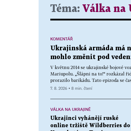
Téma:
Válka na 
KOMENTÁŘ
Ukrajinská armáda má no
mohlo změnit pod veden
V květnu 2014 se ukrajinské bojové vo
Mariupolu. „Šlápni na to!“ rozkázal řid
prorazilo barikádu. Tato epizoda se čas
7. 8. 2026 ▪ 8 min. čtení
VÁLKA NA UKRAJINĚ
Ukrajinci vyhánějí ruské
online tržiště Wildberries do