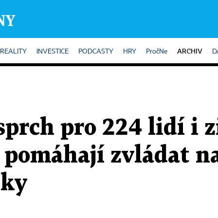
ARCHIV
REALITY
INVESTICE
PODCASTY
HRY
PročNe
D
prch pro 224 lidí i 
 pomáhají zvládat n
lky