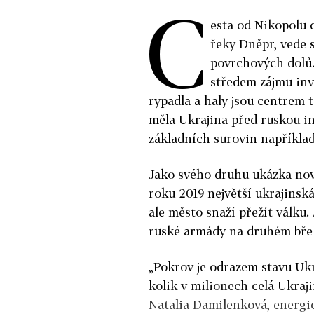
C
esta od Nikopolu 
řeky Dněpr, vede s
povrchových dolů
středem zájmu inv
rypadla a haly jsou centrem 
měla Ukrajina před ruskou in
základních surovin například
Jako svého druhu ukázka nov
roku 2019 největší ukrajinská
ale město snaží přežít válku.
ruské armády na druhém bře
„Pokrov je odrazem stavu Ukra
kolik v milionech celá Ukraji
Natalia Damilenková, energi