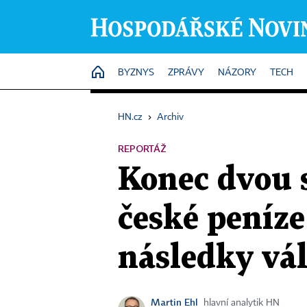
HOME
BYZNYS
ZPRÁVY
NÁZORY
TECH
HN.cz
›
Archiv
REPORTÁŽ
Konec dvou s
české peníze
následky vá
Martin Ehl
hlavní analytik HN