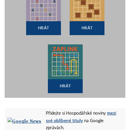
HRÁT
HRÁT
HRÁT
mezi
Přidejte si Hospodářské noviny
své oblíbené tituly
na Google
zprávách.