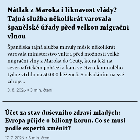
Nátlak z Maroka i liknavost vlády?
Tajná služba několikrát varovala
španělské úřady před velkou migrační
vlnou
Španělská tajná služba minulý měsíc několikrát
varovala ministerstvo vnitra před možností velké
migrační vlny z Maroka do Ceuty, která leží na
severoafrickém pobřeží a kam ve čtvrtek minulého
týdne vtrhlo na 50.000 běženců. S odvoláním na své
zdroje...
3. 8. 2026 ▪ 3 min. čtení
Účet za stav duševního zdraví mladých:
Evropa přijde o biliony korun. Co se musí
podle expertů změnit?
17. 7. 2026 ▪ 5 min. čtení