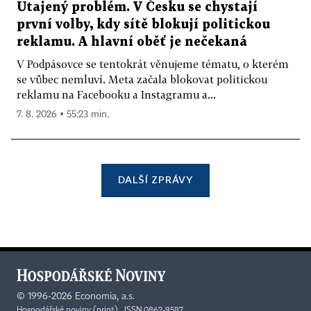
Utajený problém. V Česku se chystají
první volby, kdy sítě blokují politickou
reklamu. A hlavní oběť je nečekaná
V Podpásovce se tentokrát věnujeme tématu, o kterém
se vůbec nemluví. Meta začala blokovat politickou
reklamu na Facebooku a Instagramu a...
7. 8. 2026 ▪ 55:23 min.
DALŠÍ ZPRÁVY
©
1996-2026
Economia, a.s.
Hospodářské noviny (print) ISSN 0862-9587