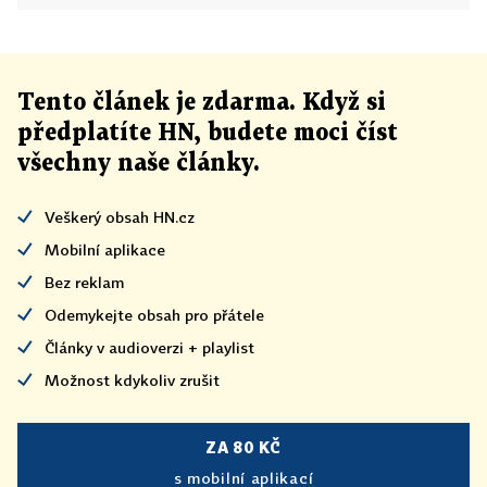
Tento článek
je
zdarma. Když si
předplatíte HN, budete moci číst
všechny naše články
.
Veškerý obsah HN.cz
Mobilní aplikace
Bez reklam
Odemykejte obsah pro přátele
Články v audioverzi + playlist
Možnost kdykoliv zrušit
ZA 80 KČ
s mobilní aplikací