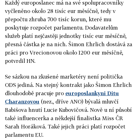
Každý europoslanec má na své spolupracovníky
vyčleněno okolo 28 tisíc eur měsíčně, tedy v
přepočtu zhruba 700 tisíc korun, které mu
poskytuje rozpočet parlamentu. Dodavatelům
služeb platí nejčastěji jednotky tisíc eur měsíčně,
přesná částka je na nich. Šimon Ehrlich dostává za
práci pro Vrecionovou okolo 1200 eur měsíčně,
potvrdil HN.
Se sázkou na zkušené marketéry není politička
ODS jediná. Na stejný kontrakt jako Šimon Ehrlich
dlouhodobě pracuje pro
europoslankyni Ditu
Charanzovou
(nez., dříve ANO) bývalá mluvčí
Babišova hnutí Lucie Kubovičová. Nově u ní působí
také influencerka a někdejší finalistka Miss ČR
Sarah Horáková. Také jejich práci platí rozpočet
parlamentu EU.