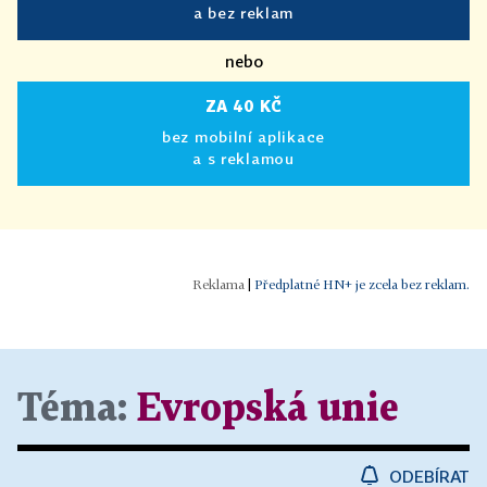
a bez reklam
nebo
ZA 40 KČ
bez mobilní aplikace
a s reklamou
|
Předplatné HN+ je zcela bez reklam.
Téma:
Evropská unie
ODEBÍRAT