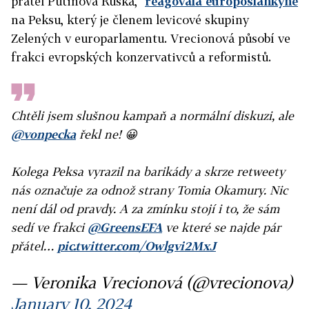
přátel Putinova Ruska,“
reagovala europoslankyně
na Peksu, který je členem levicové skupiny
Zelených v europarlamentu. Vrecionová působí ve
frakci evropských konzervativců a reformistů.
Chtěli jsem slušnou kampaň a normální diskuzi, ale
@vonpecka
řekl ne! 😀
Kolega Peksa vyrazil na barikády a skrze retweety
nás označuje za odnož strany Tomia Okamury. Nic
není dál od pravdy. A za zmínku stojí i to, že sám
sedí ve frakci
@GreensEFA
ve které se najde pár
přátel…
pic.twitter.com/Owlgvi2MxJ
— Veronika Vrecionová (@vrecionova)
January 10, 2024