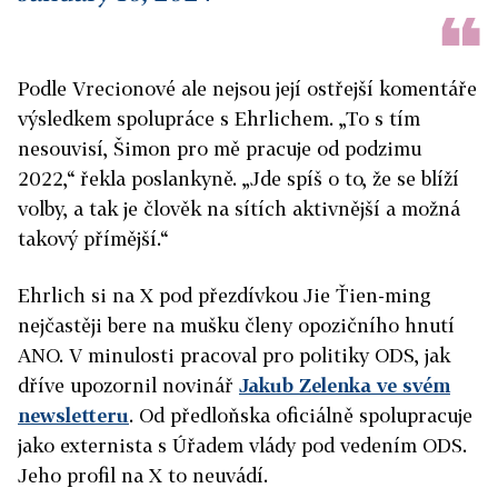
Podle Vrecionové ale nejsou její ostřejší komentáře
výsledkem spolupráce s Ehrlichem. „To s tím
nesouvisí, Šimon pro mě pracuje od podzimu
2022,“ řekla poslankyně. „Jde spíš o to, že se blíží
volby, a tak je člověk na sítích aktivnější a možná
takový přímější.“
Ehrlich si na X pod přezdívkou Jie Ťien-ming
nejčastěji bere na mušku členy opozičního hnutí
ANO. V minulosti pracoval pro politiky ODS, jak
dříve upozornil novinář
Jakub Zelenka ve svém
newsletteru
. Od předloňska oficiálně spolupracuje
jako externista s Úřadem vlády pod vedením ODS.
Jeho profil na X to neuvádí.