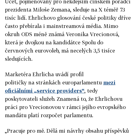
Účet, pojmenovaný pro někdejším čínském poradci
prezidenta Miloše Zemana, sleduje na X téměř 73
tisíc lidí. Ehrlichovo glosování české politiky dříve
často přebírala i mainstreamová média. Mimo
okruh ODS méně známá Veronika Vrecionová,
která je dvojkou na kandidátce Spolu do
červnových eurovoleb, má necelých 3,5 tisíce
sledujících.
Marketéra Ehrlicha uvádí profil
političky na stránkách europarlamentu
mezi
oficiálními „service providers“
, tedy
poskytovateli služeb. Znamená to, že Ehrlichovu
práci pro Vrecionovou v rámci jejího evropského
mandátu platí rozpočet parlamentu.
„Pracuje pro mě. Dělá mi návrhy obsahu příspěvků