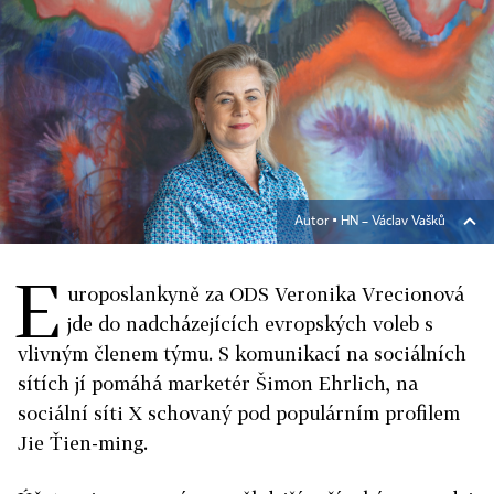
Autor ▪
HN – Václav Vašků
E
uroposlankyně za ODS Veronika Vrecionová
jde do nadcházejících evropských voleb s
vlivným členem týmu. S komunikací na sociálních
sítích jí pomáhá marketér Šimon Ehrlich, na
sociální síti X schovaný pod populárním profilem
Jie Ťien-ming.