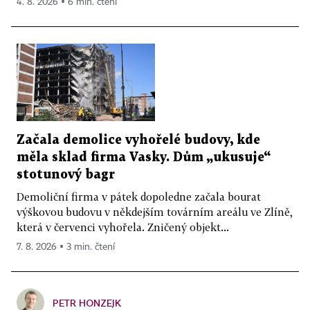
4. 8. 2026 ▪ 6 min. čtení
Začala demolice vyhořelé budovy, kde
měla sklad firma Vasky. Dům „ukusuje“
stotunový bagr
Demoliční firma v pátek dopoledne začala bourat
výškovou budovu v někdejším továrním areálu ve Zlíně,
která v červenci vyhořela. Zničený objekt...
7. 8. 2026 ▪ 3 min. čtení
PETR HONZEJK