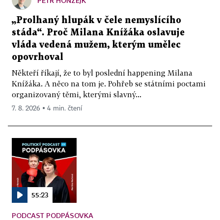
PETR HONZEJK
„Prolhaný hlupák v čele nemyslícího
stáda“. Proč Milana Knížáka oslavuje
vláda vedená mužem, kterým umělec
opovrhoval
Někteří říkají, že to byl poslední happening Milana
Knížáka. A něco na tom je. Pohřeb se státními poctami
organizovaný těmi, kterými slavný...
7. 8. 2026 ▪ 4 min. čtení
55:23
PODCAST PODPÁSOVKA