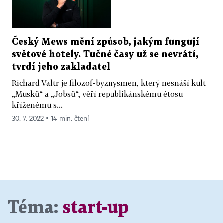
Český Mews mění způsob, jakým fungují
světové hotely. Tučné časy už se nevrátí,
tvrdí jeho zakladatel
Richard Valtr je filozof-byznysmen, který nesnáší kult
„Musků“ a „Jobsů“, věří republikánskému étosu
kříženému s...
30. 7. 2022 ▪ 14 min. čtení
Téma:
start-up