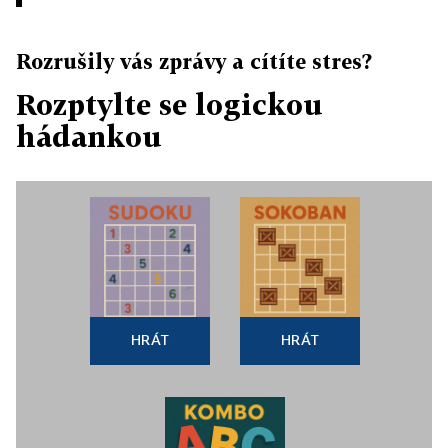
Rozrušily vás zprávy a cítíte stres?
Rozptylte se logickou
hádankou
HRÁT
HRÁT