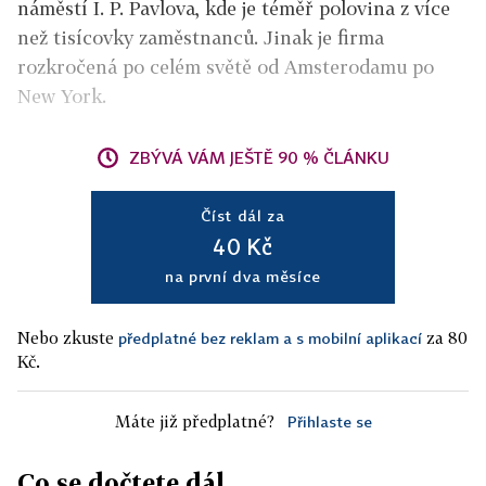
náměstí I. P. Pavlova, kde je téměř polovina z více
než tisícovky zaměstnanců. Jinak je firma
rozkročená po celém světě od Amsterodamu po
New York.
ZBÝVÁ VÁM JEŠTĚ 90 % ČLÁNKU
Číst dál za
40 Kč
na první dva měsíce
Nebo zkuste
za 80
předplatné bez reklam a s mobilní aplikací
Kč.
Máte již předplatné?
Přihlaste se
Co se dočtete dál