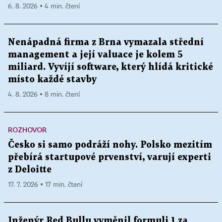
6. 8. 2026 ▪ 4 min. čtení
Nenápadná firma z Brna vymazala střední
management a její valuace je kolem 5
miliard. Vyvíjí software, který hlídá kritické
místo každé stavby
4. 8. 2026 ▪ 8 min. čtení
ROZHOVOR
Česko si samo podráží nohy. Polsko mezitím
přebírá startupové prvenství, varují experti
z Deloitte
17. 7. 2026 ▪ 17 min. čtení
Inženýr Red Bullu vyměnil formuli 1 za