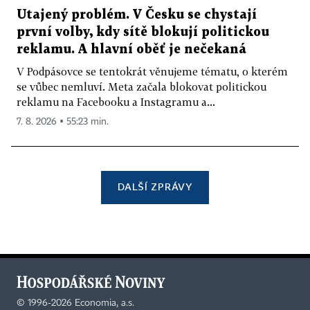
Utajený problém. V Česku se chystají
první volby, kdy sítě blokují politickou
reklamu. A hlavní oběť je nečekaná
V Podpásovce se tentokrát věnujeme tématu, o kterém
se vůbec nemluví. Meta začala blokovat politickou
reklamu na Facebooku a Instagramu a...
7. 8. 2026 ▪ 55:23 min.
DALŠÍ ZPRÁVY
©
1996-2026
Economia, a.s.