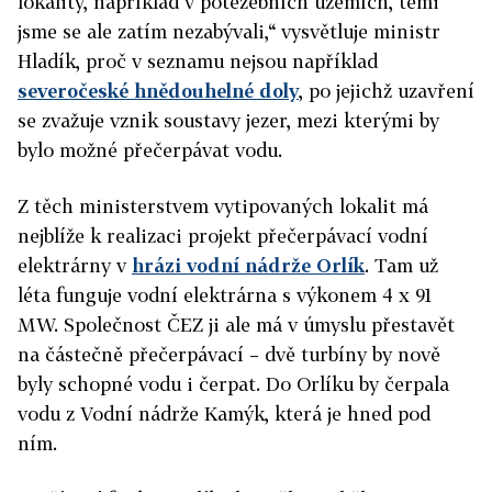
lokality, například v potěžebních územích, těmi
jsme se ale zatím nezabývali,“ vysvětluje ministr
Hladík, proč v seznamu nejsou například
severočeské hnědouhelné doly
, po jejichž uzavření
se zvažuje vznik soustavy jezer, mezi kterými by
bylo možné přečerpávat vodu.
Z těch ministerstvem vytipovaných lokalit má
nejblíže k realizaci projekt přečerpávací vodní
elektrárny v
hrázi vodní nádrže Orlík
. Tam už
léta funguje vodní elektrárna s výkonem 4 x 91
MW. Společnost ČEZ ji ale má v úmyslu přestavět
na částečně přečerpáva
cí – dvě turbíny by nově
byly schopné vodu i čerpat.
Do Orlíku by čerpala
vodu z Vodní nádrže Kamýk, která je hned pod
ním.