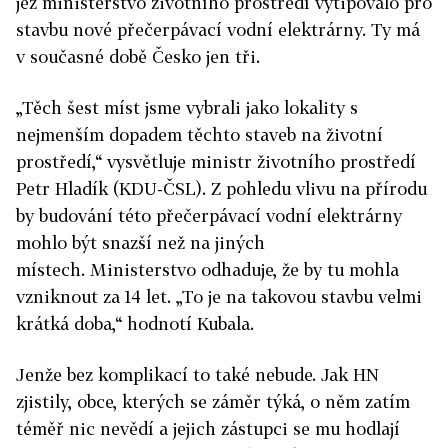
jež ministerstvo životního prostředí vytipovalo pro
stavbu nové přečerpávací vodní elektrárny. Ty má
v současné době Česko jen tři.
„Těch šest míst jsme vybrali jako lokality s
nejmenším dopadem těchto staveb na životní
prostředí,“ vysvětluje ministr životního prostředí
Petr Hladík (KDU-ČSL). Z pohledu vlivu na přírodu
by budování této přečerpávací vodní elektrárny
mohlo být snazší než na jiných
místech
. Ministerstvo odhaduje, že by tu mohla
vzniknout za 14 let. „To je na takovou stavbu velmi
krátká doba,“ hodnotí Kubala.
Jenže bez komplikací to také nebude. Ja
k HN
zjistily, obce, kterých se záměr týká, o něm zatím
téměř nic nevědí a jejich zástupci se mu hodlají