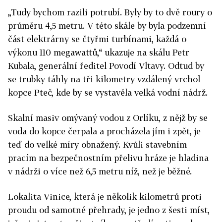
„Tudy bychom razili potrubí. Byly by to dvě roury o
průměru 4,5 metru. V této skále by byla podzemní
část elektrárny se čtyřmi turbínami, každá o
výkonu 110 megawattů,“ ukazuje na skálu Petr
Kubala, generální ředitel Povodí Vltavy. Odtud by
se trubky táhly na tři kilometry vzdálený vrchol
kopce Pteč, kde by se vystavěla velká vodní nádrž.
Skalní masiv omývaný vodou z Orlíku, z nějž by se
voda do kopce čerpala a procházela jím i zpět, je
teď do velké míry ob
nažený. Kvůli stavebním
pracím na bezpečnostním přelivu hráze je hladina
v nádrži o více než 6,5 metru níž, než je běžné.
Lokalita Vinice, která je několik kilometrů proti
proudu od samotné přehrady, je jedno z šesti míst,