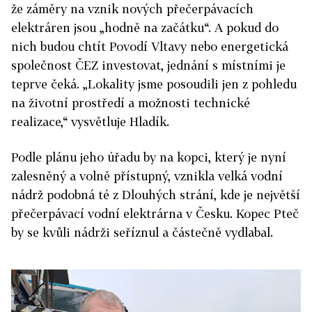
že záměry na vznik nových přečerpávacích
elektráren jsou „hodně na začátku“. A pokud do
nich budou chtít Povodí Vltavy nebo energetická
společnost ČEZ investovat, jednání s místními je
teprve čeká. „Lokality jsme posoudili jen z pohledu
na životní prostředí a možnosti technické
realizace,“ vysvětluje Hladík.
Podle plánu jeho úřadu by na kopci, který je nyní
zalesněný a volně přístupný, vznikla velká vodní
nádrž podobná té z Dlouhých strání, kde je největší
přečerpávací vodní elektrárna v Česku. Kopec Pteč
by se kvůli nádrži seříznul a částečně vydlabal.