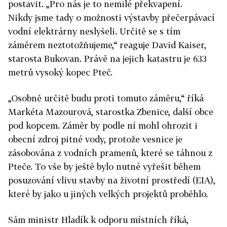
postavit. „Pro nás je to nemilé překvapení.
Nikdy jsme tady o možnosti výstavby přečerpávací
vodní elektrárny neslyšeli. Určitě se s tím
záměrem neztotožňujeme,“ reaguje David Kaiser,
starosta Bukovan. Právě na jejich katastru je 633
metrů vysoký kopec Pteč.
„Osobně určitě budu proti tomuto záměru,“ říká
Markéta Mazourová, starostka Zbenice, další obce
pod kopcem. Záměr by podle ní mohl ohrozit i
obecní zdroj pitné vody, protože vesnice je
zásobována z vodních pramenů, které se táhnou z
Pteče. To vše by ještě bylo nutné vyřešit během
posuzování vlivu stavby na životní prostředí (EIA),
které by jako u jiných velkých projektů proběhlo.
Sám ministr Hladík k odporu místních říká,