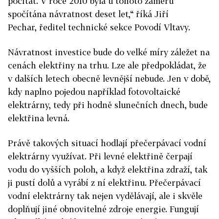
počítat. V roce 2010 byla u tohoto záměru
spočítána návratnost deset let,“ říká Jiří
Pechar, ředitel technické sekce Povodí Vltavy.
Návratnost investice bude do
velké míry záležet na
cenách elektřiny na trhu. Lze ale předpokládat, že
v dalších letech obecně levnější nebude. Jen v době,
kdy naplno pojedou například fotovoltaické
elektrárny, tedy při hodně slunečních dnech, bude
elektřina levná.
Právě takových situací hodlají přečerpávací vodní
elektrárny využívat. Při levné elektřině čerpají
vodu do vyšších poloh, a když elektřina zdraží, tak
ji pustí dolů a vyrábí z ní elektřinu. Přečerpávací
vodní elektrárny tak nejen vydělávají, ale i skvěle
doplňují jiné obnovitelné zdroje energie. Fungují