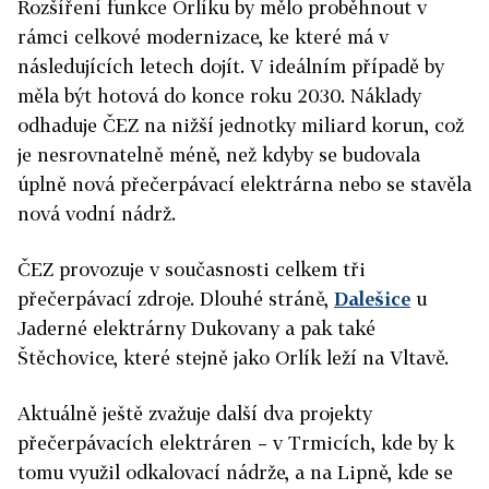
Rozšíření funkce Orlíku by mělo proběhnout v
rámci celkové
modernizace
, ke které má v
následujících letech dojít. V ideálním případě by
měla být hotová do konce roku 2030. Náklady
odhaduje ČEZ na nižší jednotky miliard korun, což
je nesrovnatelně méně, než kdyby se budovala
úplně nová přečerpávací elektrárna nebo se stavěla
nová vodní nádrž.
ČEZ provozuje v současnosti celkem tři
přečerpávací zdroje. Dlouhé stráně,
Dalešice
u
Ja
derné elektrárny Dukovany a pak také
Štěchovice, které stejně jako Orlík leží na Vltavě.
Aktuálně ještě zvažuje další dva projekty
přečerpávacích elektráren – v Trmicích, kde by k
tomu využil odkalovací nádrže, a na Lipně, kde se