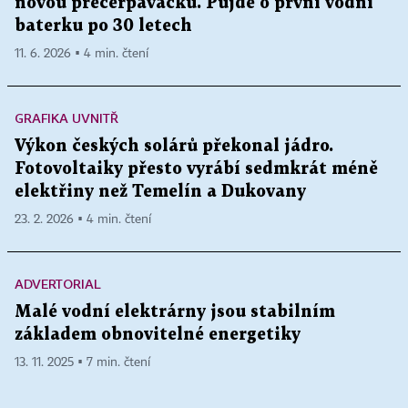
novou přečerpávačku. Půjde o první vodní
baterku po 30 letech
11. 6. 2026 ▪ 4 min. čtení
GRAFIKA UVNITŘ
Výkon českých solárů překonal jádro.
Fotovoltaiky přesto vyrábí sedmkrát méně
elektřiny než Temelín a Dukovany
23. 2. 2026 ▪ 4 min. čtení
ADVERTORIAL
Malé vodní elektrárny jsou stabilním
základem obnovitelné energetiky
13. 11. 2025 ▪ 7 min. čtení