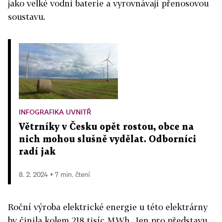
jako velké vodní baterie a vyrovnávají přenosovou
soustavu.
INFOGRAFIKA UVNITŘ
Větrníky v Česku opět rostou, obce na
nich mohou slušně vydělat. Odborníci
radí jak
8. 2. 2024 ▪ 7 min. čtení
Roční výroba elektrické energie u této elektrárny
by činila kolem 218 tisíc MWh. Jen pro představu,