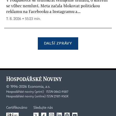
V Podpásovce se tentokrát věnujeme tématu, o kterém
se vůbec nemluví. Meta začala blokovat politickou
reklamu na Facebooku a Instagramu a...
7. 8. 2026 ▪ 55:23 min.
DALŠÍ ZPRÁVY
©
1996-2026
Economia, a.s.
Hospodářské noviny (print) ISSN 0862-9587
Hospodářské noviny (online) ISSN 2787-950X
Certifikováno
Sledujte nás