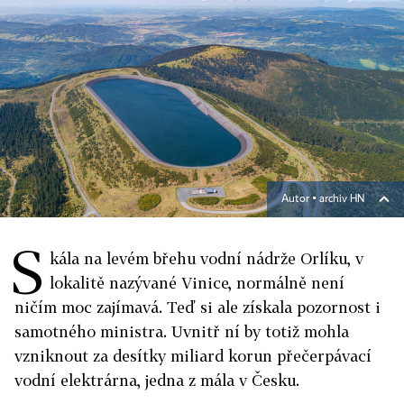
Autor ▪
archiv HN
S
kála na levém břehu vodní nádrže Orlíku, v
lokalitě nazývané Vinice, normálně není
ničím moc zajímavá. Teď si ale získala pozornost i
samotného ministra. Uvnitř ní by totiž mohla
vzniknout za desítky miliard korun přečerpávací
vodní elektrárna, jedna z mála v Česku.