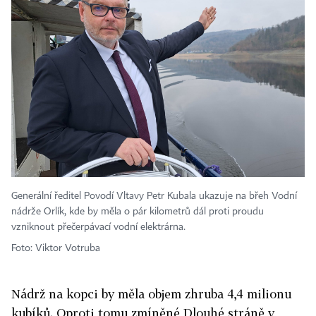
Generální ředitel Povodí Vltavy Petr Kubala ukazuje na břeh Vodní
nádrže Orlík, kde by měla o pár kilometrů dál proti proudu
vzniknout přečerpávací vodní elektrárna.
Foto: Viktor Votruba
Nádrž na kopci by měla objem zhruba 4,4 milionu
kubíků. Oproti tomu zmíněné Dlouhé stráně v