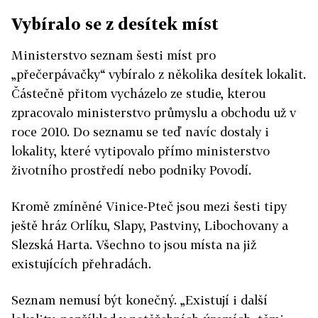
Vybíralo se z desítek míst
Ministerstvo seznam šesti mís
t pro
„přečerpávačky“ vybíralo z několika desítek lokalit.
Částečně přitom vycházelo ze studie, kterou
zpracovalo minist
erstvo průmyslu a obchodu už v
roce 201
0. Do seznamu se teď navíc dostaly i
lokality, které vytipovalo přímo ministerstvo
životního prostředí nebo podniky Povodí.
Kromě zmíněné Vinice-Pteč jsou mezi šesti tipy
ještě hráz Orlíku, Slapy, Pastviny, Libochovany a
Slezská Harta. Všechno to jsou místa na již
existujících přehradách.
Seznam nemusí být konečný. „Existují i další