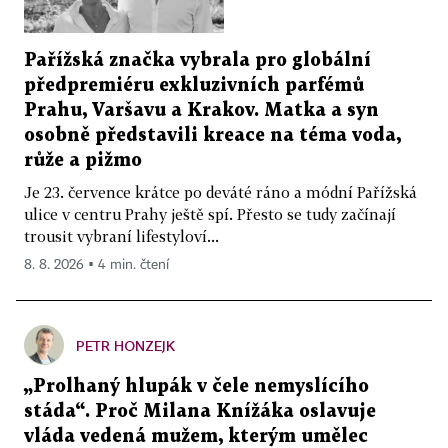
Pařížská značka vybrala pro globální
předpremiéru exkluzivních parfémů
Prahu, Varšavu a Krakov. Matka a syn
osobně představili kreace na téma voda,
růže a pižmo
Je 23. července krátce po deváté ráno a módní Pařížská
ulice v centru Prahy ještě spí. Přesto se tudy začínají
trousit vybraní lifestyloví...
8. 8. 2026 ▪ 4 min. čtení
PETR HONZEJK
„Prolhaný hlupák v čele nemyslícího
stáda“. Proč Milana Knížáka oslavuje
vláda vedená mužem, kterým umělec