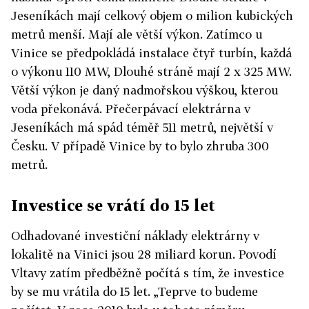
Jeseníkách mají celkový objem o milion kubických
metrů menší. Mají ale větší výkon. Zatímco u
Vinice se předpokládá instalace čtyř turbín, každá
o výkonu 110 MW, Dlouhé stráně mají 2 x 325 MW.
Větší výkon je daný nadmořskou výškou, kterou
voda překonává. Přečerpávací elektrárna v
Jeseníkách má spád téměř 511 metrů, největší v
Česku. V případě Vinice by to bylo zhruba 300
metrů.
Investice se vrátí do 15 let
Odhadované investiční náklady elektrárny v
lokalitě na Vinici jsou 2
8 miliard korun. Povodí
Vltavy zatím předběžně počítá s tím, že investice
by se mu vrátila do 15 let. „Teprve to budeme