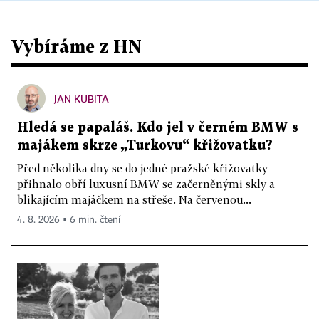
Vybíráme z HN
JAN KUBITA
Hledá se papaláš. Kdo jel v černém BMW s
majákem skrze „Turkovu“ křižovatku?
Před několika dny se do jedné pražské křižovatky
přihnalo obří luxusní BMW se začerněnými skly a
blikajícím majáčkem na střeše. Na červenou...
4. 8. 2026 ▪ 6 min. čtení