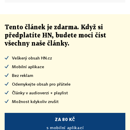
Tento článek
je
zdarma. Když si
předplatíte HN, budete moci číst
všechny naše články
.
Veškerý obsah HN.cz
Mobilní aplikace
Bez reklam
Odemykejte obsah pro přátele
Články v audioverzi + playlist
Možnost kdykoliv zrušit
ZA 80 KČ
s mobilní aplikací