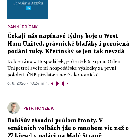
RANNÍ BRÍFINK
Čekají nás napínavé týdny boje o West
Ham United, právnické blafáky i porušená
podání ruky. Křetínský se jen tak nevzdá
Dobré ráno z Hospodářek, je čtvrtek 6. srpna, Orlen
Unipetrol zveřejní hospodářské výsledky za první
pololetí, ČNB představí nové ekonomické...
6. 8. 2026 ▪ 10:24 min.
PETR HONZEJK
Babišův zásadní průlom fronty. V
senátních volbách jde o mnohem víc než o
27 křesel v paláci na Malé Straně