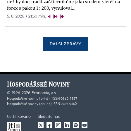
než by dnes radil začátečníkům: jako student vletěl na
forex s pákou 1 : 200, vynuloval...
5. 8. 2026 ▪ 21:50 min.
DALŠÍ ZPRÁVY
©
1996-2026
Economia, a.s.
Hospodářské noviny (print) ISSN 0862-9587
Hospodářské noviny (online) ISSN 2787-950X
Certifikováno
Sledujte nás