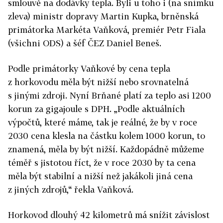
smlouvě na dodávky tepla. Byli u toho i (na snímku
zleva) ministr dopravy Martin Kupka, brněnská
primátorka Markéta Vaňková, premiér Petr Fiala
(všichni ODS) a šéf ČEZ Daniel Beneš.
Podle primátorky Vaňkové by cena tepla
z horkovodu měla být nižší nebo srovnatelná
s jinými zdroji. Nyní Brňané platí za teplo asi 1200
korun za gigajoule s DPH. „Podle aktuálních
výpočtů, které máme, tak je reálné, že by v roce
2030 cena klesla na částku kolem 1000 korun, to
znamená, měla by být nižší. Každopádně můžeme
téměř s jistotou říct, že v roce 2030 by ta cena
měla být stabilní a nižší než jakákoli jiná cena
z jiných zdrojů,“ řekla Vaňková.
Horkovod dlouhý 42 kilometrů má snížit závislost