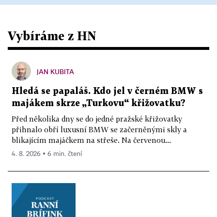
Vybíráme z HN
JAN KUBITA
Hledá se papaláš. Kdo jel v černém BMW s
majákem skrze „Turkovu“ křižovatku?
Před několika dny se do jedné pražské křižovatky
přihnalo obří luxusní BMW se začerněnými skly a
blikajícím majáčkem na střeše. Na červenou...
4. 8. 2026 ▪ 6 min. čtení