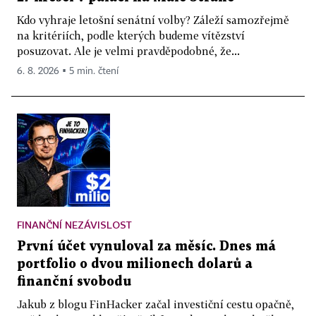
Kdo vyhraje letošní senátní volby? Záleží samozřejmě
na kritériích, podle kterých budeme vítězství
posuzovat. Ale je velmi pravděpodobné, že...
6. 8. 2026 ▪ 5 min. čtení
FINANČNÍ NEZÁVISLOST
První účet vynuloval za měsíc. Dnes má
portfolio o dvou milionech dolarů a
finanční svobodu
Jakub z blogu FinHacker začal investiční cestu opačně,