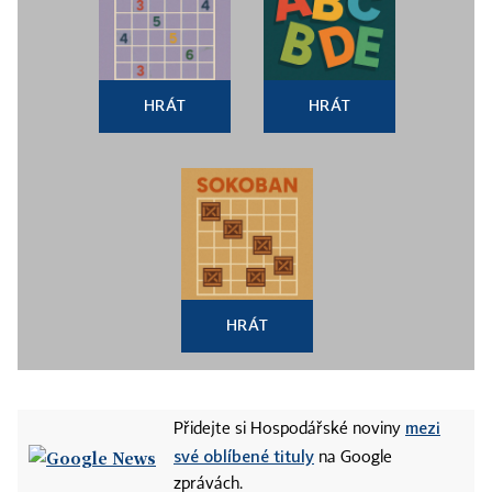
HRÁT
HRÁT
HRÁT
mezi
Přidejte si Hospodářské noviny
své oblíbené tituly
na Google
zprávách.