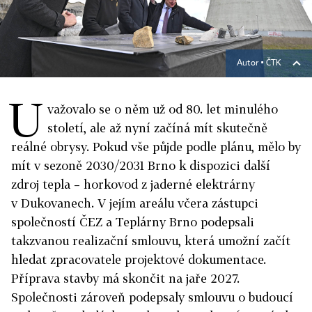
Autor ▪
ČTK
U
važovalo se o něm už od 80. let minulého
století, ale až nyní začíná mít skutečně
reálné obrysy. Pokud vše půjde podle plánu, mělo by
mít v sezoně 2030/2031 Brno k dispozici další
zdroj tepla – horkovod z jaderné elektrárny
v Dukovanech. V jejím areálu včera zástupci
společností ČEZ a Teplárny Brno podepsali
takzvanou realizační smlouvu, která umožní začít
hledat zpracovatele projektové dokumentace.
Příprava stavby má skončit na jaře 2027.
Společnosti zároveň podepsaly smlouvu o budoucí