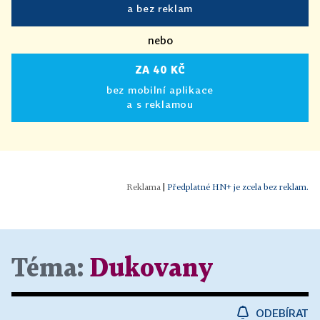
a bez reklam
nebo
ZA 40 KČ
bez mobilní aplikace
a s reklamou
|
Předplatné HN+ je zcela bez reklam.
Téma:
Dukovany
ODEBÍRAT