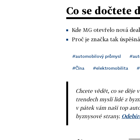
Co se dočtete 
Kde MG otevřelo nová deal
Proč je značka tak úspěšná
#automobilový průmysl
#aut
#Čína
#elektromobilita
#
Chcete vědět, co se děje 
trendech myslí lidé z byzn
v pátek vám naši top auto
byznysové strany.
Odebíre