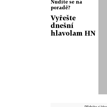
Nudíte se na
poradě?
Vyřešte
dnešní
hlavolam HN