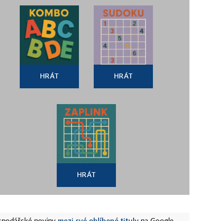
HRÁT
HRÁT
HRÁT
mezi své oblíbené tituly