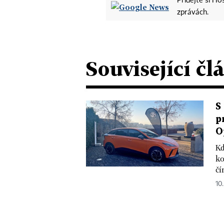
Přidejte si H
zprávách.
Související čl
S
p
O
Kd
ko
čí
10.