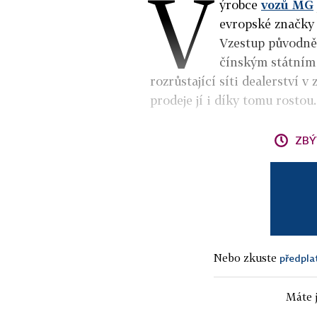
V
ýrobce
vozů MG
evropské značky 
Vzestup původně 
čínským státní
rozrůstající síti dealerství v
prodeje jí i díky tomu rostou.
ZBÝ
Nebo zkuste
předpla
Máte j