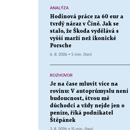
ANALÝZA
Hodinová práce za 60 eur a
tvrdý náraz v Číně. Jak se
stalo, že Škoda vydělává s
vyšší marží než ikonické
Porsche
6. 8. 2026 ▪ 5 min. čtení
ROZHOVOR
Je na čase mluvit více na
rovinu: V autoprůmyslu není
budoucnost, štvou mě
důchodci a vždy nejde jen o
peníze, říká podnikatel
Štěpánek
3. 8. 2026 ▪ 15 min. čtení