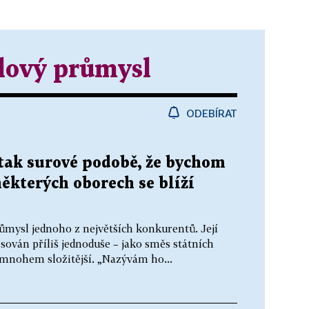
lový průmysl
ODEBÍRAT
tak surové podobě, že bychom
některých oborech se blíží
ůmysl jednoho z největších konkurentů. Její
ován příliš jednoduše – jako směs státních
e mnohem složitější. „Nazývám ho...