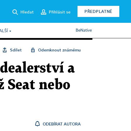
PŘEDPLATNÉ
Hledat
Přihlásit se
BeNative
ALŠÍ
Sdílet
Odemknout známému
dealerství a
ež Seat nebo
ODEBÍRAT AUTORA