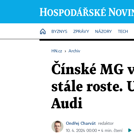
HOME
BYZNYS
ZPRÁVY
NÁZORY
TECH
HN.cz
›
Archiv
Čínské MG v 
stále roste.
Audi
Ondřej Charvát
redaktor
10. 4. 2024 00:00 ▪ 4 min. čtení