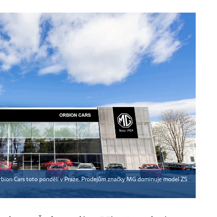
Orbion Cars toto pondělí v Praze. Prodejům značky MG dominuje model ZS