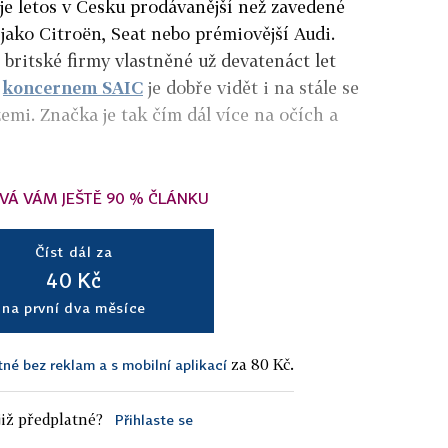
je letos v Česku prodávanější než zavedené
jako Citroën, Seat nebo prémiovější Audi.
britské firmy vlastněné už devatenáct let
m
koncernem SAIC
je dobře vidět i na stále se
 zemi. Značka je tak čím dál více na očích a
VÁ VÁM JEŠTĚ 90 % ČLÁNKU
Číst dál za
40 Kč
na první dva měsíce
za 80 Kč.
tné bez reklam a s mobilní aplikací
iž předplatné?
Přihlaste se