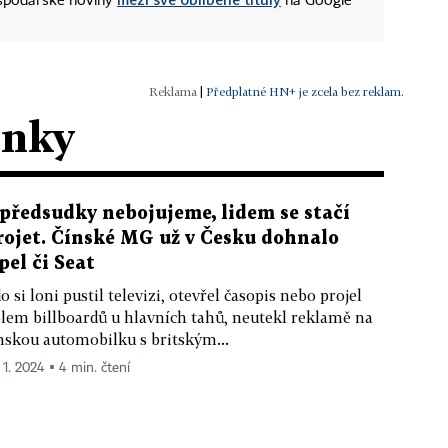
ospodářské noviny
na Google
|
Předplatné HN+ je zcela bez reklam.
ánky
 předsudky nebojujeme, lidem se stačí
rojet. Čínské MG už v Česku dohnalo
pel či Seat
o si loni pustil televizi, otevřel časopis nebo projel
lem billboardů u hlavních tahů, neutekl reklamě na
nskou automobilku s britským...
 1. 2024 ▪ 4 min. čtení