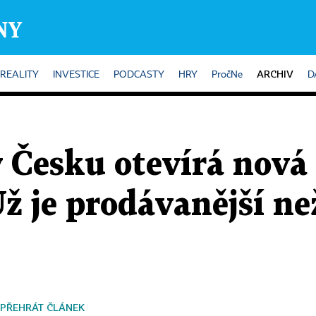
ARCHIV
REALITY
INVESTICE
PODCASTY
HRY
PročNe
D
Česku otevírá nová 
 Už je prodávanější n
PŘEHRÁT ČLÁNEK