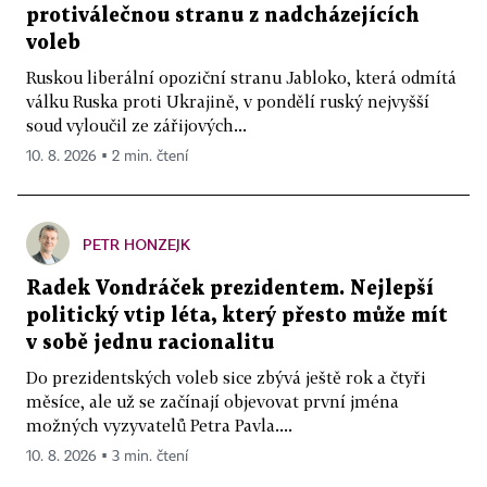
protiválečnou stranu z nadcházejících
voleb
Ruskou liberální opoziční stranu Jabloko, která odmítá
válku Ruska proti Ukrajině, v pondělí ruský nejvyšší
soud vyloučil ze zářijových...
10. 8. 2026 ▪ 2 min. čtení
PETR HONZEJK
Radek Vondráček prezidentem. Nejlepší
politický vtip léta, který přesto může mít
v sobě jednu racionalitu
Do prezidentských voleb sice zbývá ještě rok a čtyři
měsíce, ale už se začínají objevovat první jména
možných vyzyvatelů Petra Pavla....
10. 8. 2026 ▪ 3 min. čtení