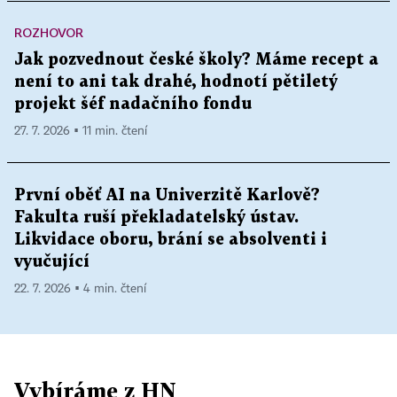
ROZHOVOR
Jak pozvednout české školy? Máme recept a
není to ani tak drahé, hodnotí pětiletý
projekt šéf nadačního fondu
27. 7. 2026 ▪ 11 min. čtení
První oběť AI na Univerzitě Karlově?
Fakulta ruší překladatelský ústav.
Likvidace oboru, brání se absolventi i
vyučující
22. 7. 2026 ▪ 4 min. čtení
Vybíráme z HN