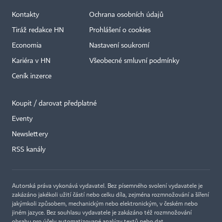
Kontakty
Ochrana osobních údajů
Tiráž redakce HN
Prohlášení o cookies
Economia
Nastavení soukromí
Kariéra v HN
Všeobecné smluvní podmínky
Ceník inzerce
Koupit / darovat předplatné
Eventy
×
Newslettery
RSS kanály
Autorská práva vykonává vydavatel. Bez písemného svolení vydavatele je
zakázáno jakékoli užití částí nebo celku díla, zejména rozmnožování a šíření
jakýmkoli způsobem, mechanickým nebo elektronickým, v českém nebo
jiném jazyce. Bez souhlasu vydavatele je zakázáno též rozmnožování