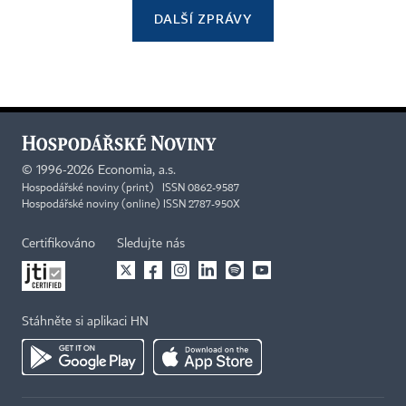
DALŠÍ ZPRÁVY
©
1996-2026
Economia, a.s.
Hospodářské noviny (print) ISSN 0862-9587
Hospodářské noviny (online) ISSN 2787-950X
Certifikováno
Sledujte nás
Stáhněte si aplikaci HN