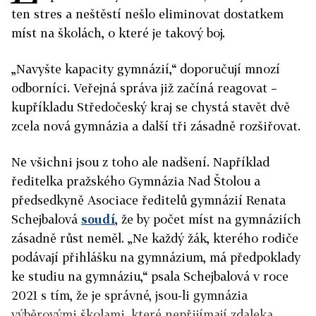
ten stres a neštěstí nešlo eliminovat dostatkem
míst na školách, o které je takový boj.
„Navyšte kapacity gymnázií,“ doporučují mnozí
odborníci. Veřejná správa již začíná reagovat –
kupříkladu Středočeský kraj se chystá stavět dvě
zcela nová gymnázia a další tři zásadně rozšiřovat.
Ne všichni jsou z toho ale nadšení. Například
ředitelka pražského Gymnázia Nad Štolou a
předsedkyně Asociace ředitelů gymnázií Renata
Schejbalová
soudí
, že by počet míst na gymnáziích
zásadně růst neměl. „Ne každý žák, kterého rodiče
podávají přihlášku na gymnázium, má předpoklady
ke studiu na gymnáziu,“ psala Schejbalová v roce
2021 s tím, že je správné, jsou-li gymnázia
výběrovými školami, které nepřijímají zdaleka