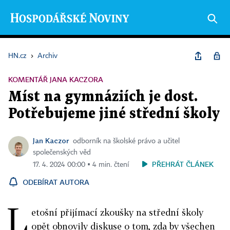
HN.cz
›
Archiv
KOMENTÁŘ JANA KACZORA
Míst na gymnáziích je dost.
Potřebujeme jiné střední školy
Jan Kaczor
odborník na školské právo a učitel
společenských věd
PŘEHRÁT ČLÁNEK
17. 4. 2024 00:00 ▪ 4 min. čtení
ODEBÍRAT AUTORA
L
etošní přijímací zkoušky na střední školy
opět obnovily diskuse o tom, zda by všechen