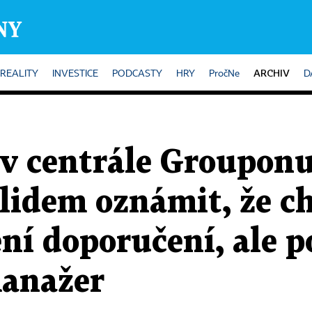
ARCHIV
REALITY
INVESTICE
PODCASTY
HRY
PročNe
D
 v centrále Grouponu
lidem oznámit, že c
ní doporučení, ale p
manažer