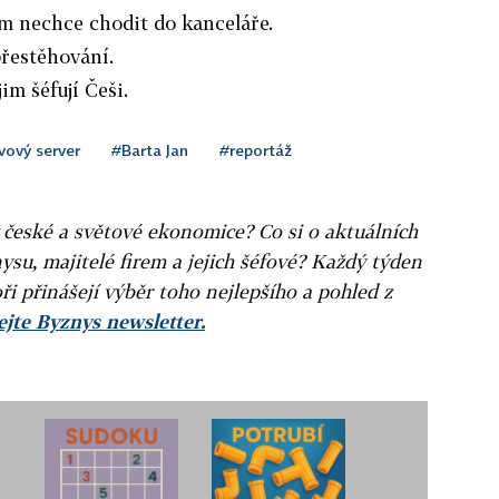
dem nechce chodit do kanceláře.
přestěhování.
im šéfují Češi.
vový server
#Barta Jan
#reportáž
v české a světové ekonomice? Co si o aktuálních
ysu, majitelé firem a jejich šéfové? Každý týden
ři přinášejí výběr toho nejlepšího a pohled z
jte Byznys newsletter.