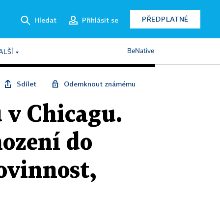
PŘEDPLATNÉ
Hledat
Přihlásit se
BeNative
ALŠÍ
Sdílet
Odemknout známému
 v Chicagu.
hození do
ovinnost,