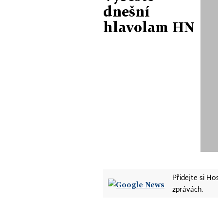
dnešní
hlavolam HN
Přidejte si H
zprávách.