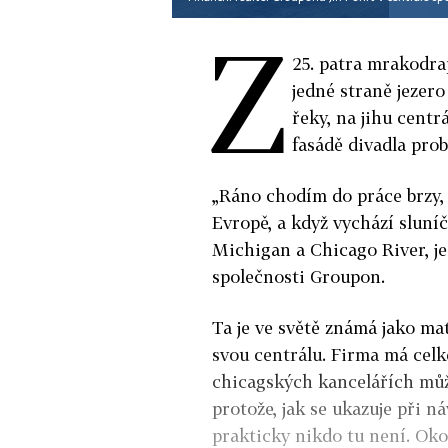
Z
25. patra mrakodra
jedné straně jezer
řeky, na jihu centr
fasádě divadla pro
„Ráno chodím do práce brzy,
Evropě, a když vychází slun
Michigan a Chicago River, je 
společnosti Groupon.
Ta je ve světě známá jako ma
svou centrálu. Firma má cel
chicagských kancelářích může 
protože, jak se ukazuje při 
prakticky nikdo tu není. Oko