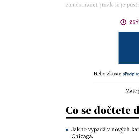
zaměstnanci, jinak tu je pust
ZBÝ
Nebo zkuste
předpla
Máte j
Co se dočtete 
Jak to vypadá v nových ka
Chicaga.