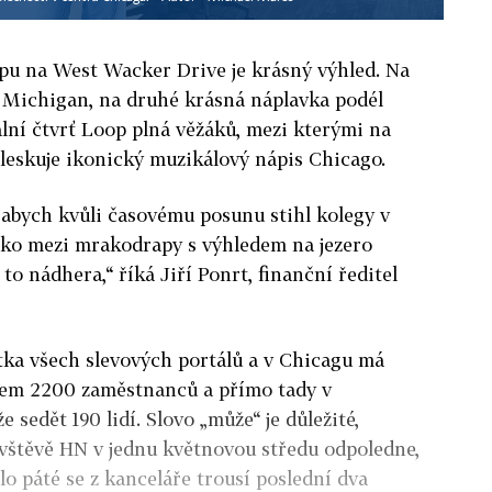
pu na West Wacker Drive je krásný výhled. Na
o Michigan, na druhé krásná náplavka podél
ální čtvrť Loop plná věžáků, mezi kterými na
bleskuje ikonický muzikálový nápis Chicago.
 abych kvůli časovému posunu stihl kolegy v
íčko mezi mrakodrapy s výhledem na jezero
to nádhera,“ říká Jiří Ponrt, finanční ředitel
tka všech slevových portálů a v Chicagu má
kem 2200 zaměstnanců a přímo tady v
sedět 190 lidí. Slovo „může“ je důležité,
návštěvě HN v jednu květnovou středu odpoledne,
lo páté se z kanceláře trousí poslední dva