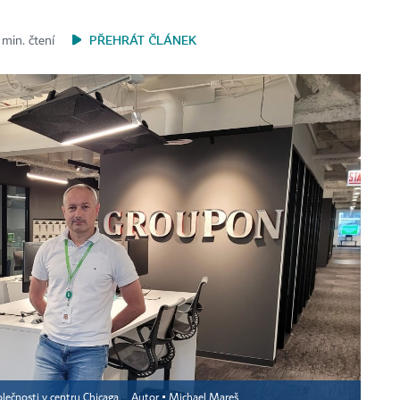
PŘEHRÁT ČLÁNEK
 min. čtení
olečnosti v centru Chicaga.
Autor ▪
Michael Mareš