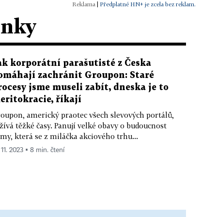
|
Předplatné HN+ je zcela bez reklam.
ánky
ak korporátní parašutisté z Česka
omáhají zachránit Groupon: Staré
rocesy jsme museli zabít, dneska je to
eritokracie, říkají
oupon, americký praotec všech slevových portálů,
žívá těžké časy. Panují velké obavy o budoucnost
rmy, která se z miláčka akciového trhu...
 11. 2023 ▪ 8 min. čtení