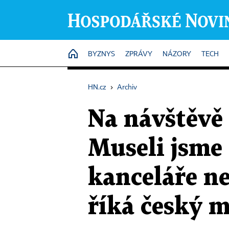
HOME
BYZNYS
ZPRÁVY
NÁZORY
TECH
HN.cz
›
Archiv
Na návštěvě
Museli jsme 
kanceláře ne
říká český 