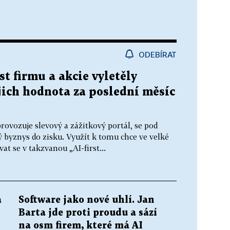
ODEBÍRAT
st firmu a akcie vyletěly
ejich hodnota za poslední měsíc
ovozuje slevový a zážitkový portál, se pod
 byznys do zisku. Využít k tomu chce ve velké
t se v takzvanou „AI-first...
a
Software jako nové uhlí. Jan
Barta jde proti proudu a sází
na osm firem, které má AI