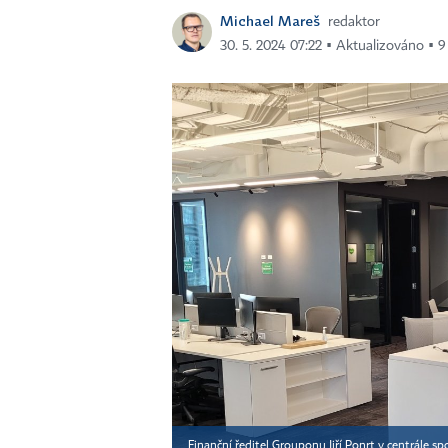
Michael Mareš
redaktor
30. 5. 2024 07:22 ▪ Aktualizováno ▪ 9
Finanční ředitel Grouponu Jiří Ponrt v centrále sp