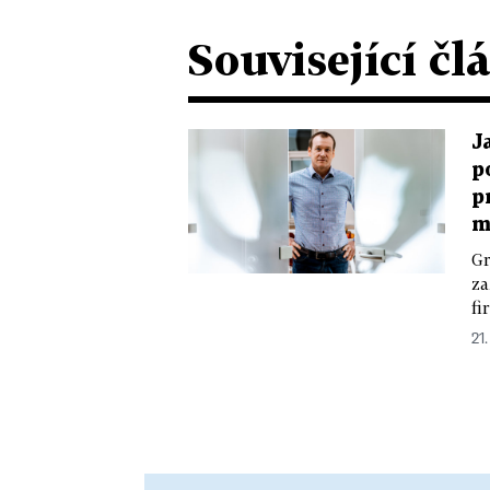
Související čl
J
p
p
m
Gr
za
fi
21.