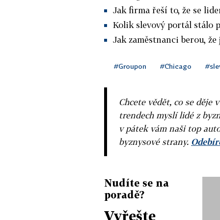
Jak firma řeší to, že se li
Kolik slevový portál stálo 
Jak zaměstnanci berou, že j
#Groupon
#Chicago
#sle
Chcete vědět, co se děje 
trendech myslí lidé z byzn
v pátek vám naši top auto
byznysové strany.
Odebíre
Nudíte se na
poradě?
Vyřešte