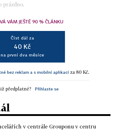
o prázdno.
VÁ VÁM JEŠTĚ 90 % ČLÁNKU
Číst dál za
40 Kč
na první dva měsíce
za 80 Kč.
tné bez reklam a s mobilní aplikací
iž předplatné?
Přihlaste se
dál
ncelářích v centrále Grouponu v centru