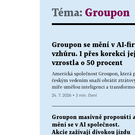
Téma:
Groupon
Groupon se mění v AI-fir
vzhůru. I přes korekci j
vzrostla o 50 procent
Americká společnost Groupon, která pr
českým vedením snaží obrátit ztrátový
míře umělou inteligenci a transformova
24. 7. 2026 ▪ 3 min. čtení
Groupon masivně propouští 
mění se v AI společnost.
Akcie zažívají divokou jízdu