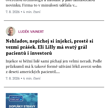
novinku. Firma to v minulosti udělala v...
7. 8. 2026 ▪ 4 min. čtení
LUDĚK VAINERT
Nehladov, nepíchej si injekci, prostě si
vezmi prášek. Eli Lilly má svatý grál
pacientů i investorů
Injekce si běžní lidé sami píchají jen velmi neradi. Podle
průzkumů má k takové formě užívání léků averzi sedm
z deseti amerických pacientů....
7. 8. 2026 ▪ 4 min. čtení