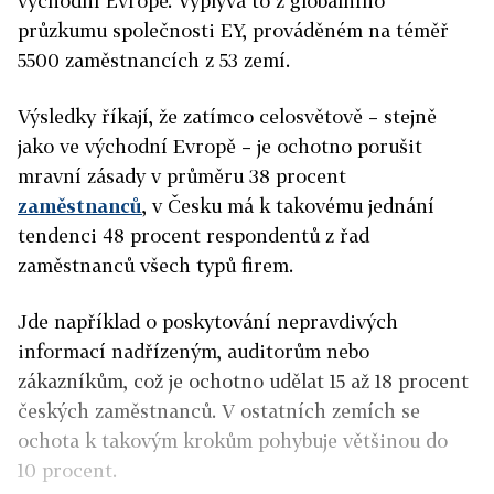
východní Evropě. Vyplývá to z globálního
průzkumu společnosti EY, prováděném na téměř
5500 zaměstnancích z 53 zemí.
Výsledky říkají, že zatímco celosvětově – stejně
jako ve východní Evropě – je ochotno porušit
mravní zásady v průměru 38 procent
zaměstnanců
, v Česku má k takovému jednání
tendenci 48 procent respondentů z řad
zaměstnanců všech typů firem.
Jde například o poskytování nepravdivých
informací nadřízeným, auditorům nebo
zákazníkům, což je ochotno udělat 15 až 18 procent
českých zaměstnanců. V ostatních zemích se
ochota k takovým krokům pohybuje většinou do
10 procent.