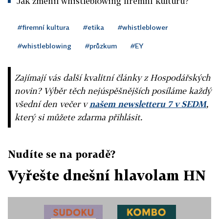
Jak změnil whistleblowing firemní kulturu?
#firemní kultura
#etika
#whistleblower
#whistleblowing
#průzkum
#EY
Zajímají vás další kvalitní články z Hospodářských
novin? Výběr těch nejúspěšnějších posíláme každý
všední den večer v
našem newsletteru 7 v SEDM
,
který si můžete zdarma přihlásit.
Nudíte se na poradě?
Vyřešte dnešní hlavolam HN