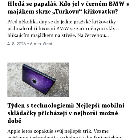
Hledá se papaláš. Kdo jel v černém BMW s
majákem skrze „Turkovu“ křižovatku?
Před několika dny se do jedné pražské křižovatky
přihnalo obří luxusní BMW se začerněnými skly a
blikajícím majáčkem na střeše. Na červenou...
4. 8. 2026 ▪ 6 min. čtení
Týden s technologiemi: Nejlepší mobilní
skládačky přicházejí v nejhorší možné
době
Apple letos zopakuje svůj nejlepší trik. Vezme
ověřenou technologii a nabídne ji jako fantastickou