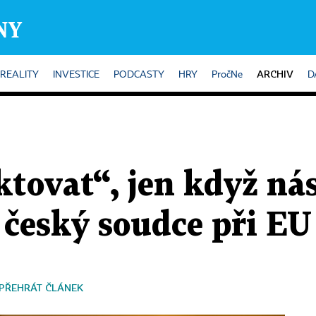
ARCHIV
REALITY
INVESTICE
PODCASTY
HRY
PročNe
D
tovat“, jen když nás
 český soudce při EU
PŘEHRÁT ČLÁNEK