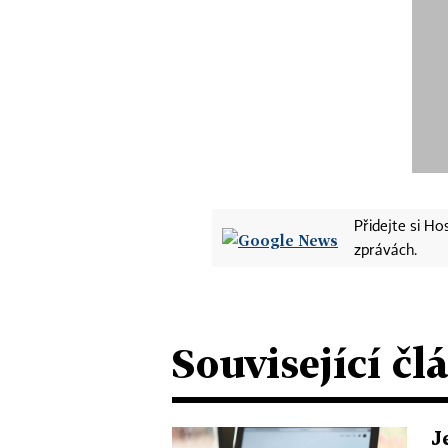
Přidejte si H
zprávách.
Související čl
J