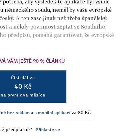
e potřeba, aby výsledek té aplikace byl všude
t u německého soudu, neměl by vaše evropské
český. A ten zase jinak než třeba španělský.
ost a někdy povinnost zeptat se Soudního
ho předpisu, pomáhá garantovat, že evropské
VÁ VÁM JEŠTĚ 90 % ČLÁNKU
Číst dál za
40 Kč
na první dva měsíce
za 80 Kč.
tné bez reklam a s mobilní aplikací
iž předplatné?
Přihlaste se