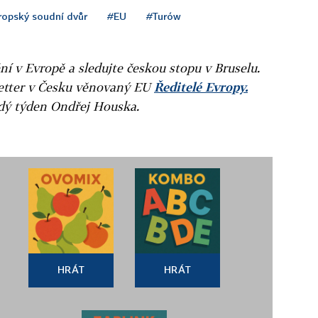
ropský soudní dvůr
#EU
#Turów
ní v Evropě a sledujte českou stopu v Bruselu.
letter v Česku věnovaný EU
Ředitelé Evropy.
ždý týden Ondřej Houska.
HRÁT
HRÁT