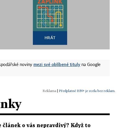
HRÁT
mezi své oblíbené tituly
ospodářské noviny
na Google
|
Předplatné HN+ je zcela bez reklam.
ánky
e článek o vás nepravdivý? Když to