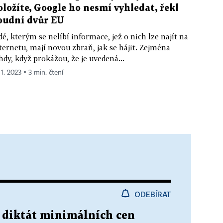
oložíte, Google ho nesmí vyhledat, řekl
oudní dvůr EU
dé, kterým se nelíbí informace, jež o nich lze najít na
ternetu, mají novou zbraň, jak se hájit. Zejména
hdy, když prokážou, že je uvedená...
 1. 2023 ▪ 3 min. čtení
ODEBÍRAT
 diktát minimálních cen