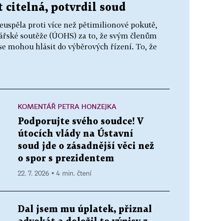
t citelná, potvrdil soud
euspěla proti více než pětimilionové pokutě,
dářské soutěže (ÚOHS) za to, že svým členům
se mohou hlásit do výběrových řízení. To, že
KOMENTÁŘ PETRA HONZEJKA
Podporujte svého soudce! V
útocích vlády na Ústavní
soud jde o zásadnější věci než
o spor s prezidentem
22. 7. 2026 ▪ 4 min. čtení
Dal jsem mu úplatek, přiznal