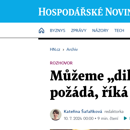
HOME
BYZNYS
ZPRÁVY
NÁZORY
TECH
HN.cz
›
Archiv
ROZHOVOR
Můžeme „dik
požádá, říká
Kateřina Šafaříková
redaktorka
10. 7. 2024 00:00 ▪ 9 min. čtení