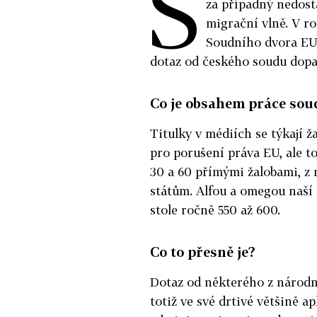
S
za případný nedosta
migrační vlně. V r
Soudního dvora EU 
dotaz od českého soudu dopad
Co je obsahem práce sou
Titulky v médiích se týkají 
pro porušení práva EU, ale 
30 a 60 přímými žalobami, z n
státům. Alfou a omegou naší
stole ročně 550 až 600.
Co to přesně je?
Dotaz od některého z národn
totiž ve své drtivé většině a