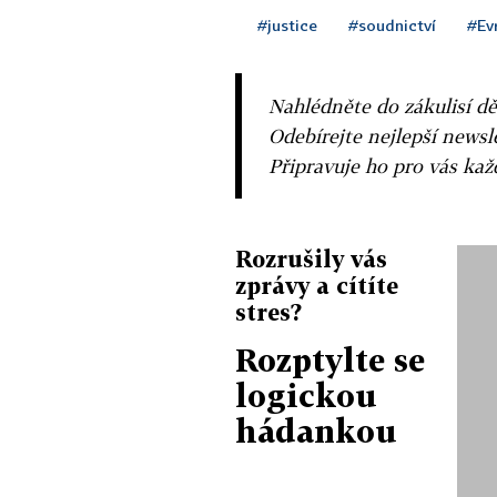
#justice
#soudnictví
#Ev
Nahlédněte do zákulisí dě
Odebírejte nejlepší news
Připravuje ho pro vás ka
Rozrušily vás
zprávy a cítíte
stres?
Rozptylte se
logickou
hádankou