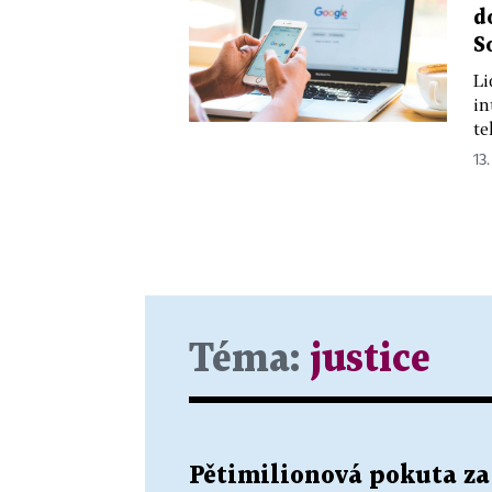
d
S
Li
in
te
13.
Téma:
justice
Pětimilionová pokuta za