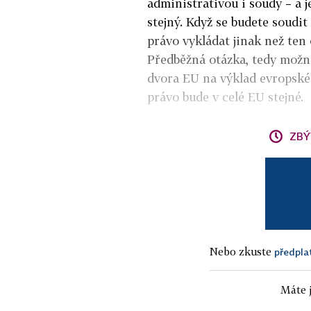
administrativou i soudy – a j
stejný. Když se budete soudi
právo vykládat jinak než ten 
Předběžná otázka, tedy možn
dvora EU na výklad evropské
právo bude v celé EU stejné.
ZBÝ
Nebo zkuste
předpla
Máte j