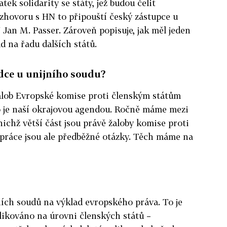
tek solidarity se státy, jež budou čelit
ozhovoru s HN to připouští český zástupce u
Jan M. Passer. Zároveň popisuje, jak měl jeden
 na řadu dalších států.
dce u unijního soudu?
žalob Evropské komise proti členským státům
to je naší okrajovou agendou. Ročně máme mezi
ichž větší část jsou právě žaloby komise proti
 práce jsou ale předběžné otázky. Těch máme na
ích soudů na výklad evropského práva. To je
plikováno na úrovni členských států –