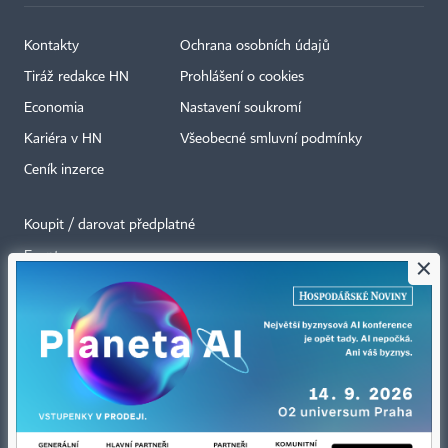
Kontakty
Ochrana osobních údajů
Tiráž redakce HN
Prohlášení o cookies
Economia
Nastavení soukromí
Kariéra v HN
Všeobecné smluvní podmínky
Ceník inzerce
Koupit / darovat předplatné
Eventy
×
Newslettery
RSS kanály
Autorská práva vykonává vydavatel. Bez písemného svolení vydavatele je
zakázáno jakékoli užití částí nebo celku díla, zejména rozmnožování a šíření
jakýmkoli způsobem, mechanickým nebo elektronickým, v českém nebo
jiném jazyce. Bez souhlasu vydavatele je zakázáno též rozmnožování