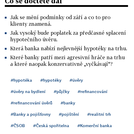
Co se dočtete dál
Jak se mění podmínky od září a co to pro
klienty znamená.
Jak vysoký bude poplatek za předčasné splacení
hypotečního úvěru.
Která banka nabízí nejlevnější hypotéky na trhu.
Které banky patří mezi agresivní hráče na trhu
a které naopak konzervativně „vyčkávají“?
#hypotéka
#hypotéky
#úvěry
#úvěry na bydlení
#půjčky
#refinancování
#refinancování úvěrů
#banky
#Banky a pojišťovny
#pojištění
#realitní trh
#ČSOB
#Česká spořitelna
#Komerční banka