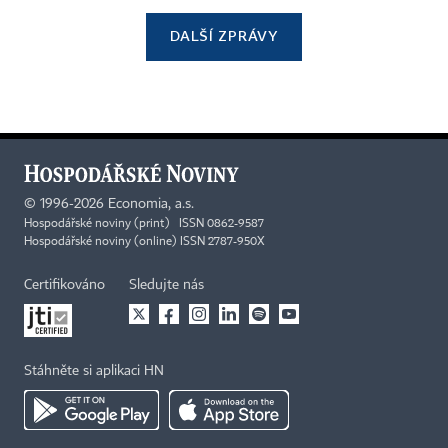
DALŠÍ ZPRÁVY
©
1996-2026
Economia, a.s.
Hospodářské noviny (print) ISSN 0862-9587
Hospodářské noviny (online) ISSN 2787-950X
Certifikováno
Sledujte nás
Stáhněte si aplikaci HN