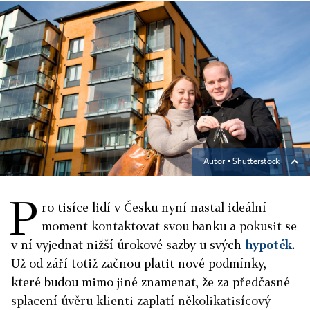
Autor ▪
Shutterstock
P
ro tisíce lidí v Česku nyní nastal ideální
moment kontaktovat svou banku a pokusit se
v ní vyjednat nižší úrokové sazby u svých
hypoték
.
Už od září totiž začnou platit nové podmínky,
které budou mimo jiné znamenat, že za předčasné
splacení úvěru klienti zaplatí několikatisícový