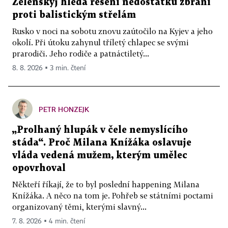
Zelenskyj hledá řešení nedostatku zbraní
proti balistickým střelám
Rusko v noci na sobotu znovu zaútočilo na Kyjev a jeho
okolí. Při útoku zahynul tříletý chlapec se svými
prarodiči. Jeho rodiče a patnáctiletý...
8. 8. 2026 ▪ 3 min. čtení
PETR HONZEJK
„Prolhaný hlupák v čele nemyslícího
stáda“. Proč Milana Knížáka oslavuje
vláda vedená mužem, kterým umělec
opovrhoval
Někteří říkají, že to byl poslední happening Milana
Knížáka. A něco na tom je. Pohřeb se státními poctami
organizovaný těmi, kterými slavný...
7. 8. 2026 ▪ 4 min. čtení