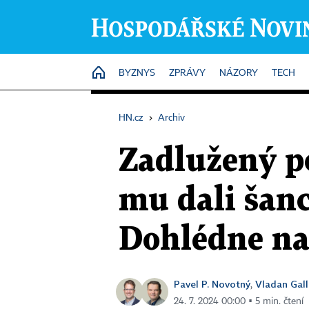
HOME
BYZNYS
ZPRÁVY
NÁZORY
TECH
HN.cz
›
Archiv
Zadlužený po
mu dali šanc
Dohlédne na 
Pavel P. Novotný
Vladan Gall
,
24. 7. 2024 00:00 ▪ 5 min. čtení