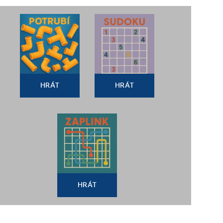
HRÁT
HRÁT
HRÁT