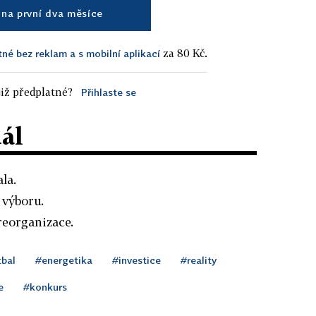
na první dva měsíce
za 80 Kč.
tné bez reklam a s mobilní aplikací
iž předplatné?
Přihlaste se
dál
la.
 výboru.
reorganizace.
tbal
#energetika
#investice
#reality
e
#konkurs