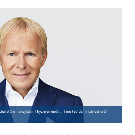
tbalistům, hokejistům i byznysmenům. Ti mu teď dali možnost svůj