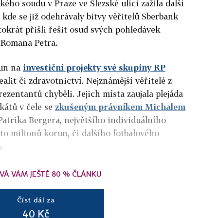
kého soudu v Praze ve Slezské ulici zažila další
 kde se již odehrávaly bitvy věřitelů Sberbank
tokrát přišli řešit osud svých pohledávek
e Romana Petra.
run na
investiční projekty své skupiny RP
ealit či zdravotnictví. Nejznámější věřitelé z
ezentantů chyběli. Jejich místa zaujala plejáda
átů v čele se
zkušeným právníkem Michalem
 Patrika Bergera, největšího individuálního
sto milionů korun, či dalšího fotbalového
.
VÁ VÁM JEŠTĚ 80 % ČLÁNKU
Číst dál za
40 Kč