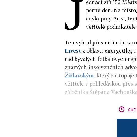
J
ednací síň 152 Městs
perný den. Na místo,
či skupiny Arca, ten
věřitelé podnikatel
Ten vybral přes miliardu ko
Invest
z oblasti energetiky, r
řad bývalých fotbalových repr
známých insolvenčních advok
Žižlavským
, který zastupuje
věřitele s pohledávkou přes 
záložníka Štěpána Vachouška
ZBÝ