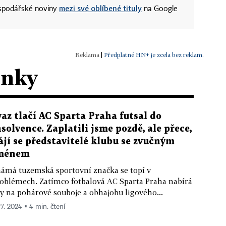
mezi své oblíbené tituly
ospodářské noviny
na Google
|
Předplatné HN+ je zcela bez reklam.
ánky
vaz tlačí AC Sparta Praha futsal do
nsolvence. Zaplatili jsme pozdě, ale přece,
ájí se představitelé klubu se zvučným
ménem
ámá tuzemská sportovní značka se topí v
oblémech. Zatímco fotbalová AC Sparta Praha nabírá
ly na pohárové souboje a obhajobu ligového...
 7. 2024 ▪ 4 min. čtení