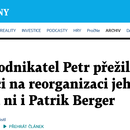
ARCHIV
REALITY
INVESTICE
PODCASTY
HRY
PročNe
D
dnikatel Petr přežil,
i na reorganizaci je
ni i Patrik Berger
istl
PŘEHRÁT ČLÁNEK