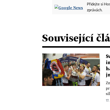
Přidejte si H
zprávách.
Související čl
S
i
h
j
Zn
pr
sí
17.