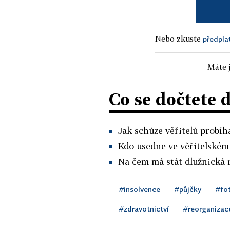
Nebo zkuste
předpla
Máte j
Co se dočtete 
Jak schůze věřitelů probíha
Kdo usedne ve věřitelském
Na čem má stát dlužnická 
#insolvence
#půjčky
#fo
#zdravotnictví
#reorganizac