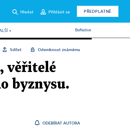
PŘEDPLATNÉ
Hledat
Přihlásit se
BeNative
ALŠÍ
Sdílet
Odemknout známému
 věřitelé
ho byznysu.
ODEBÍRAT AUTORA