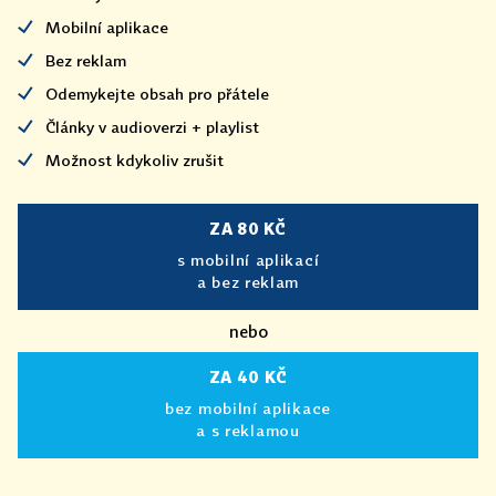
Mobilní aplikace
Bez reklam
Odemykejte obsah pro přátele
Články v audioverzi + playlist
Možnost kdykoliv zrušit
ZA 80 KČ
s mobilní aplikací
a bez reklam
nebo
ZA 40 KČ
bez mobilní aplikace
a s reklamou