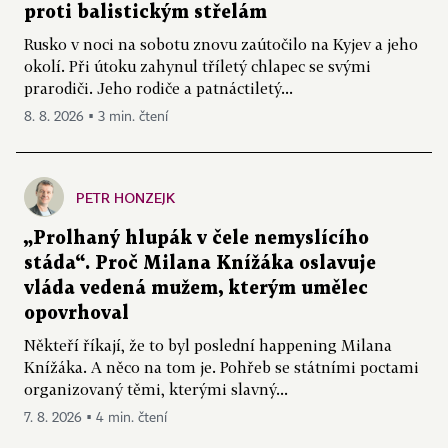
proti balistickým střelám
Rusko v noci na sobotu znovu zaútočilo na Kyjev a jeho
okolí. Při útoku zahynul tříletý chlapec se svými
prarodiči. Jeho rodiče a patnáctiletý...
8. 8. 2026 ▪ 3 min. čtení
PETR HONZEJK
„Prolhaný hlupák v čele nemyslícího
stáda“. Proč Milana Knížáka oslavuje
vláda vedená mužem, kterým umělec
opovrhoval
Někteří říkají, že to byl poslední happening Milana
Knížáka. A něco na tom je. Pohřeb se státními poctami
organizovaný těmi, kterými slavný...
7. 8. 2026 ▪ 4 min. čtení