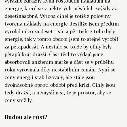
výrazně zdražily kvůli rostoucím nákladům na
energie, které se v některých měsících zvýšily až
desetinásobně. Výroba cihel je totiž z poloviny
tvořena náklady na energie. Jestliže jsem předtím
vyrobil něco za deset tisíc a pět tisíc z toho byly
energie, tak v tomto období jsem to stejné vyrobil
za pětapadesát. A nestalo se to, že by cihly byly
pětapůlkrát dražší. Část těchto výdajů jsme
absorbovali snížením marže a část se v průběhu
roku vyrovnala díky nestabilním cenám. Nyní se
ceny energií stabilizovaly, ale stále jsou
dvojnásobné oproti období před krizí. Cihly jsou
tedy dražší, a nemyslím si, že je prostor, aby se
ceny snížily.
Budou ale růst?