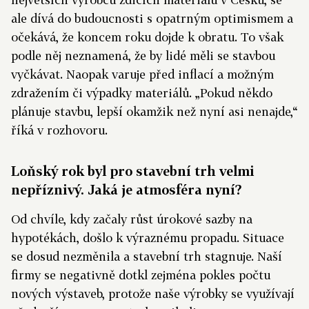
ale dívá do budoucnosti s opatrným optimismem a
očekává, že koncem roku dojde k obratu. To však
podle něj neznamená, že by lidé měli se stavbou
vyčkávat. Naopak varuje před inflací a možným
zdražením či výpadky materiálů. „Pokud někdo
plánuje stavbu, lepší okamžik než nyní asi nenajde,“
říká v rozhovoru.
Loňský rok byl pro stavební trh velmi
nepříznivý. Jaká je atmosféra nyní?
Od chvíle, kdy začaly růst úrokové sazby na
hypotékách, došlo k výraznému propadu. Situace
se dosud nezměnila a stavební trh stagnuje. Naší
firmy se negativně dotkl zejména pokles počtu
nových výstaveb, protože naše výrobky se využívají