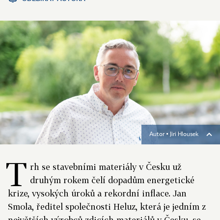
Autor ▪
Jiri Hlousek
T
rh se stavebními materiály v Česku už
druhým rokem čelí dopadům energetické
krize, vysokých úroků a rekordní inflace. Jan
Smola, ředitel společnosti Heluz, která je jedním z
největších výrobců zdicích materiálů v Česku, se