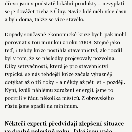
dřevo jsou v podstatě lokální produkty – nevyplatí
se je dovážet třeba z Číny. Navíc lidé měli více času
a byli doma, takže se více stavělo.
Dopady současné ekonomické krize bych pak mohl
porovnat s tou minulou z roku 2008. Stejně jako
teď, i tehdy krize postihla stavebnictví, ale rozdíl
byl v tom, že se následky projevovaly pozvolna.
Díky setrvačnosti, která je pro stavebnictví
typická, se nás tehdejší krize začala výrazněji
dotýkat až o tři roky – a někdy až pět let – později.
Nyní, kvůli náhlému zdražení energií, jsme to
pocítili v řádu několika měsíců. Z obrovského
růstu jsme spadli na minimum.
Někteří experti předvídají zlepšení situace
ve druhé polovině roku. Jaké jsou vaše