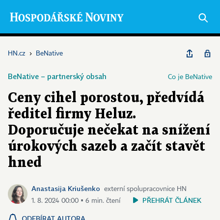
HN.cz
›
BeNative
BeNative – partnerský obsah
Co je BeNative
Ceny cihel porostou, předvídá
ředitel firmy Heluz.
Doporučuje nečekat na snížení
úrokových sazeb a začít stavět
hned
Anastasija Kriušenko
externí spolupracovnice HN
PŘEHRÁT ČLÁNEK
1. 8. 2024 00:00 ▪ 6 min. čtení
ODEBÍRAT AUTORA