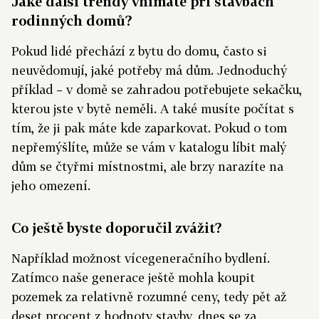
Jaké další trendy vnímáte při stavbách
rodinných domů?
Pokud lidé přechází z bytu do domu, často si
neuvědomují, jaké potřeby má dům. Jednoduchý
příklad – v domě se zahradou potřebujete sekačku,
kterou jste v bytě neměli. A také musíte počítat s
tím, že ji pak máte kde zaparkovat. Pokud o tom
nepřemýšlíte, může se vám v katalogu líbit malý
dům se čtyřmi místnostmi, ale brzy narazíte na
jeho omezení.
Co ještě byste doporučil zvážit?
Například možnost vícegeneračního bydlení.
Zatímco naše generace ještě mohla koupit
pozemek za relativně rozumné ceny, tedy pět až
deset procent z hodnoty stavby, dnes se za