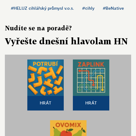
#HELUZ cihlářský průmysl v.o.s.
#cihly
#BeNative
Nudíte se na poradě?
Vyřešte dnešní hlavolam HN
HRÁT
HRÁT