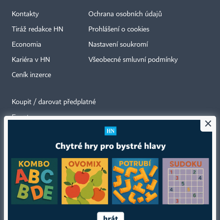
Kontakty
Ochrana osobních údajů
Tiráž redakce HN
Prohlášení o cookies
Economia
Nastavení soukromí
Kariéra v HN
Všeobecné smluvní podmínky
Ceník inzerce
Koupit / darovat předplatné
Eventy
×
Newslettery
RSS kanály
Autorská práva vykonává vydavatel. Bez písemného svolení vydavatele je
zakázáno jakékoli užití částí nebo celku díla, zejména rozmnožování a šíření
jakýmkoli způsobem, mechanickým nebo elektronickým, v českém nebo
jiném jazyce. Bez souhlasu vydavatele je zakázáno též rozmnožování
obsahu pro účely automatizované analýzy textů nebo dat