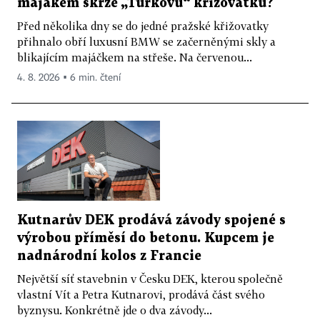
majákem skrze „Turkovu“ křižovatku?
Před několika dny se do jedné pražské křižovatky
přihnalo obří luxusní BMW se začerněnými skly a
blikajícím majáčkem na střeše. Na červenou...
4. 8. 2026 ▪ 6 min. čtení
Kutnarův DEK prodává závody spojené s
výrobou příměsí do betonu. Kupcem je
nadnárodní kolos z Francie
Největší síť stavebnin v Česku DEK, kterou společně
vlastní Vít a Petra Kutnarovi, prodává část svého
byznysu. Konkrétně jde o dva závody...