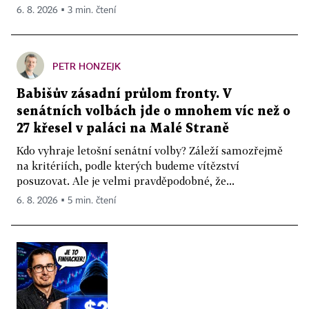
6. 8. 2026 ▪ 3 min. čtení
PETR HONZEJK
Babišův zásadní průlom fronty. V
senátních volbách jde o mnohem víc než o
27 křesel v paláci na Malé Straně
Kdo vyhraje letošní senátní volby? Záleží samozřejmě
na kritériích, podle kterých budeme vítězství
posuzovat. Ale je velmi pravděpodobné, že...
6. 8. 2026 ▪ 5 min. čtení