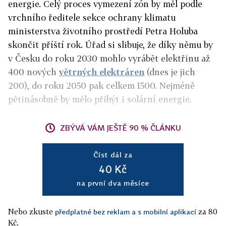
energie. Celý proces vymezení zón by měl podle
vrchního ředitele sekce ochrany klimatu
ministerstva životního prostředí Petra Holuba
skončit příští rok. Úřad si slibuje, že díky němu by
v Česku do roku 2030 mohlo vyrábět elektřinu až
400 nových
větrných elektráren
(dnes je jich
200), do roku 2050 pak celkem 1500. Nejméně
pětinásobně by mělo přibýt i solární energie.
ZBÝVÁ VÁM JEŠTĚ 90 % ČLÁNKU
Číst dál za
40 Kč
na první dva měsíce
Nebo zkuste
za 80
předplatné bez reklam a s mobilní aplikací
Kč.