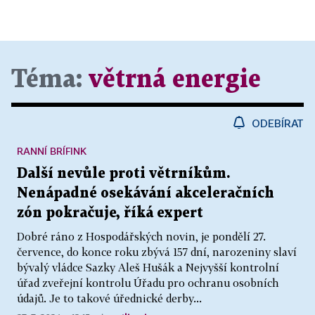
Téma:
větrná energie
ODEBÍRAT
RANNÍ BRÍFINK
Další nevůle proti větrníkům.
Nenápadné osekávání akceleračních
zón pokračuje, říká expert
Dobré ráno z Hospodářských novin, je pondělí 27.
července, do konce roku zbývá 157 dní, narozeniny slaví
bývalý vládce Sazky Aleš Hušák a Nejvyšší kontrolní
úřad zveřejní kontrolu Úřadu pro ochranu osobních
údajů. Je to takové úřednické derby...