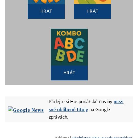
HRÁT
HRÁT
HRÁT
mezi
Přidejte si Hospodářské noviny
své oblíbené tituly
na Google
zprávách.
|
Předplatné HN+ je zcela bez reklam.