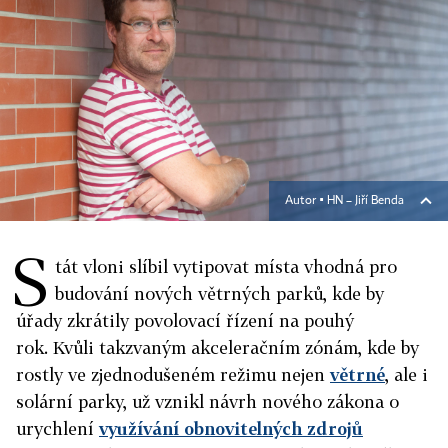
Autor ▪
HN – Jiří Benda
S
tát vloni slíbil vytipovat místa vhodná pro
budování nových větrných parků, kde by
úřady zkrátily povolovací řízení na pouhý
rok. Kvůli takzvaným akceleračním zónám, kde by
rostly ve zjednodušeném režimu nejen
větrné
, ale i
solární parky, už vznikl návrh nového zákona o
urychlení
využívání obnovitelných zdrojů