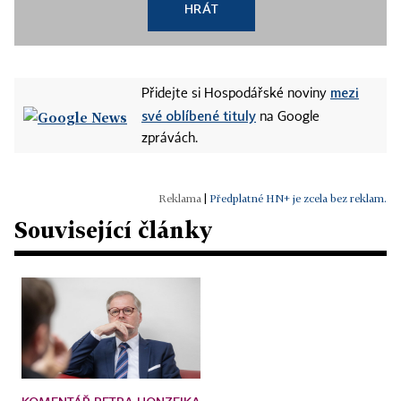
HRÁT
mezi
Přidejte si Hospodářské noviny
své oblíbené tituly
na Google
zprávách.
|
Předplatné HN+ je zcela bez reklam.
Související články