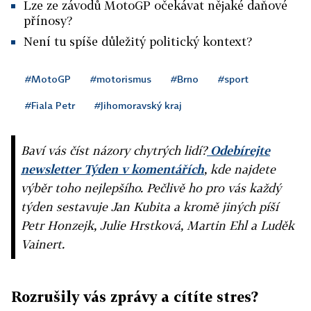
Lze ze závodů MotoGP očekávat nějaké daňové
přínosy?
Není tu spíše důležitý politický kontext?
#MotoGP
#motorismus
#Brno
#sport
#Fiala Petr
#Jihomoravský kraj
Baví vás číst názory chytrých lidí?
Odebírejte
newsletter Týden v komentářích
, kde najdete
výběr toho nejlepšího. Pečlivě ho pro vás každý
týden sestavuje Jan Kubita a kromě jiných píší
Petr Honzejk, Julie Hrstková, Martin Ehl a Luděk
Vainert.
Rozrušily vás zprávy a cítíte stres?