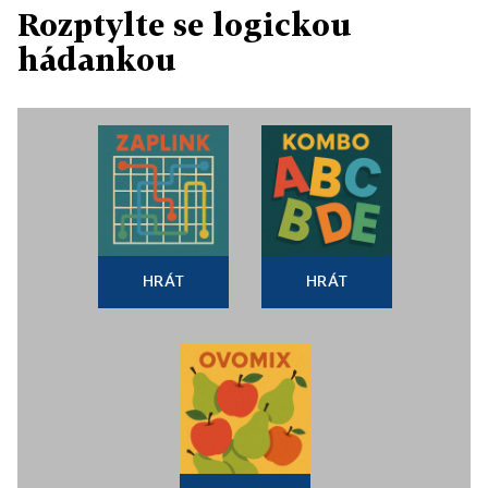
Rozptylte se logickou
hádankou
HRÁT
HRÁT