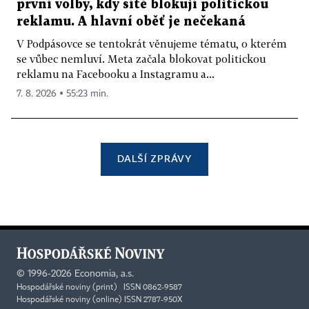
první volby, kdy sítě blokují politickou
reklamu. A hlavní oběť je nečekaná
V Podpásovce se tentokrát věnujeme tématu, o kterém
se vůbec nemluví. Meta začala blokovat politickou
reklamu na Facebooku a Instagramu a...
7. 8. 2026 ▪ 55:23 min.
DALŠÍ ZPRÁVY
©
1996-2026
Economia, a.s.
Hospodářské noviny (print) ISSN 0862-9587
Hospodářské noviny (online) ISSN 2787-950X