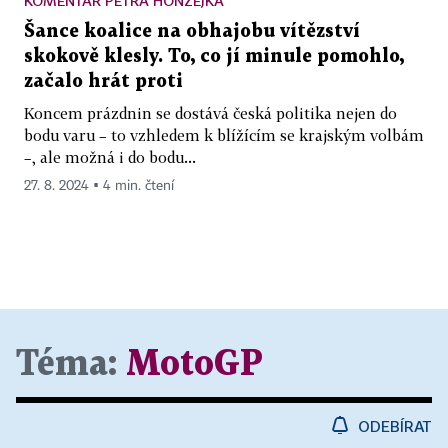
KOMENTÁŘ PETRA HONZEJKA
Šance koalice na obhajobu vítězství
skokově klesly. To, co jí minule pomohlo,
začalo hrát proti
Koncem prázdnin se dostává česká politika nejen do
bodu varu – to vzhledem k blížícím se krajským volbám
–, ale možná i do bodu...
27. 8. 2024 ▪ 4 min. čtení
Téma:
MotoGP
ODEBÍRAT