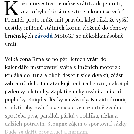
K
aždá investice se může vrátit. Jde jen o to,
zda to byla dobrá investice a komu se vrátí.
Premiér proto může mít pravdu, když říká, že vyšší
desítky milionů státních korun vložené do obnovy
brněnských
závodů
MotoGP se několikanásobně
vrátí.
Velká cena Brna se po pěti letech vrátí do
kalendáře mistrovství světa silničních motorek.
Přiláká do Brna a okolí desetitisíce diváků, zčásti
zahraničních. Ti natankují naftu a benzin, nakoupí
jízdenky a letenky. Zaplatí za ubytování a místní
poplatky. Koupí si lístky na závody. Na autodromu,
v místě ubytování a ve městě se razantně zvedne
spotřeba piva, panáků, párků v rohlíku, řízků a
dalších potravin. Stoupne zájem o sportovní sázky.
Bude se dařit prostituci a hernám.