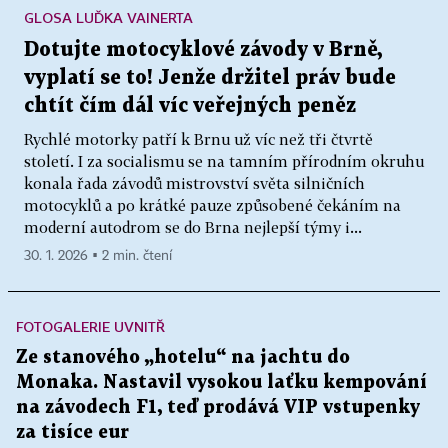
GLOSA LUĎKA VAINERTA
Dotujte motocyklové závody v Brně,
vyplatí se to! Jenže držitel práv bude
chtít čím dál víc veřejných peněz
Rychlé motorky patří k Brnu už víc než tři čtvrtě
století. I za socialismu se na tamním přírodním okruhu
konala řada závodů mistrovství světa silničních
motocyklů a po krátké pauze způsobené čekáním na
moderní autodrom se do Brna nejlepší týmy i...
30. 1. 2026 ▪ 2 min. čtení
FOTOGALERIE UVNITŘ
Ze stanového „hotelu“ na jachtu do
Monaka. Nastavil vysokou laťku kempování
na závodech F1, teď prodává VIP vstupenky
za tisíce eur