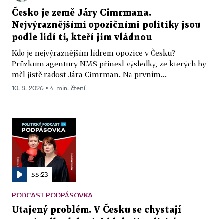
Česko je země Járy Cimrmana.
Nejvýraznějšími opozičními politiky jsou
podle lidí ti, kteří jim vládnou
Kdo je nejvýraznějším lídrem opozice v Česku?
Průzkum agentury NMS přinesl výsledky, ze kterých by
měl jistě radost Jára Cimrman. Na prvním...
10. 8. 2026 ▪ 4 min. čtení
55:23
PODCAST PODPÁSOVKA
Utajený problém. V Česku se chystají