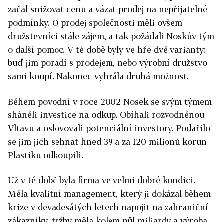
začal snižovat cenu a vázat prodej na nepřijatelné
podmínky. O prodej společnosti měli ovšem
družstevníci stále zájem, a tak požádali Noskův tým
o další pomoc. V té době byly ve hře dvě varianty:
buď jim poradí s prodejem, nebo výrobní družstvo
sami koupí. Nakonec vyhrála druhá možnost.
Během povodní v roce 2002 Nosek se svým týmem
sháněli investice na odkup. Obíhali rozvodněnou
Vltavu a oslovovali potenciální investory. Podařilo
se jim jich sehnat hned 39 a za 120 milionů korun
Plastiku odkoupili.
Už v té době byla firma ve velmi dobré kondici.
Měla kvalitní management, který ji dokázal během
krize v devadesátých letech napojit na zahraniční
zákazníky, tržby měla kolem půl miliardy a výroba