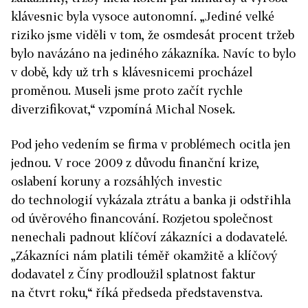
klávesnic byla vysoce autonomní. „Jediné velké
riziko jsme viděli v tom, že osmdesát procent tržeb
bylo navázáno na jediného zákazníka. Navíc to bylo
v době, kdy už trh s klávesnicemi procházel
proměnou. Museli jsme proto začít rychle
diverzifikovat,“ vzpomíná Michal Nosek.
Pod jeho vedením se firma v problémech ocitla jen
jednou. V roce 2009 z důvodu finanční krize,
oslabení koruny a rozsáhlých investic
do technologií vykázala ztrátu a banka ji odstřihla
od úvěrového financování. Rozjetou společnost
nenechali padnout klíčoví zákazníci a dodavatelé.
„Zákazníci nám platili téměř okamžitě a klíčový
dodavatel z Číny prodloužil splatnost faktur
na čtvrt roku,“ říká předseda představenstva.