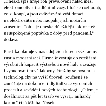
„Dneska spíš hraje roli převalování nálad mezi
elektromobily a tradičními vozy. Lidé se rozhodují,
co si koupí, a jsou ovlivňováni výší dotací
na elektroauta nebo naopak jejich možným
zrušením. Tohle je dneska důležitější faktor než
neuspokojená poptávka z doby před pandemií,“
dodává.
Plastika plánuje v následujících letech významný
růst a modernizaci. Firma investuje do rozšíření
výrobních kapacit výstavbou nové haly a zvažuje
i vybudování nové lakovny, čímž by se posunula
technologicky na vyšší úroveň. Současně se
zaměřuje na dokončení digitalizace výrobních
procesů a zavádění nových technologií. „Cílem je
dosáhnout za pět let tržeb ve výši 1,5 miliardy
korun,“ říká Michal Nosek.