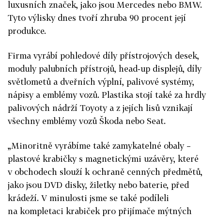
luxusních značek, jako jsou Mercedes nebo BMW.
Tyto výlisky dnes tvoří zhruba 90 procent její
produkce.
Firma vyrábí pohledové díly přístrojových desek,
moduly palubních přístrojů, head‑up displejů, díly
světlometů a dveřních výplní, palivové systémy,
nápisy a emblémy vozů. Plastika stojí také za hrdly
palivových nádrží Toyoty a z jejích lisů vznikají
všechny emblémy vozů Škoda nebo Seat.
„Minoritně vyrábíme také zamykatelné obaly –
plastové krabičky s magnetickými uzávěry, které
v obchodech slouží k ochraně cenných předmětů,
jako jsou DVD disky, žiletky nebo baterie, před
krádeží. V minulosti jsme se také podíleli
na kompletaci krabiček pro přijímače mýtných