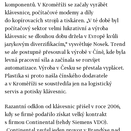
komponentů. V Kroměříži se začaly vyrábět
klávesnice, počítačové modemy a díly
do kopírovacích strojů a tiskáren. „V té době byl
počítačový sektor velmi lukrativní a výroba
klávesnic se dlouhou dobu držela v Evropě kvůli
jazykovým diverzifikacím,“ vysvětluje Nosek. Trend
se ale postupně přesouval k výrobě v Číně, kde byla
levná pracovní síla a začínala se rozvíjet
automatizace. Výroba v Česku se přestala vyplácet.
Plastika si proto našla čínského dodavatele
a v Kroměříži se soustředila jen na logistický
servis a potisky klávesnic.
Razantní odklon od klávesnic přišel v roce 2006,
kdy se firmě podařilo získat velký kontrakt
s firmou Continental (tehdy Siemens VDO).
„Continental zavřel jeden provoz v Brandýse nad