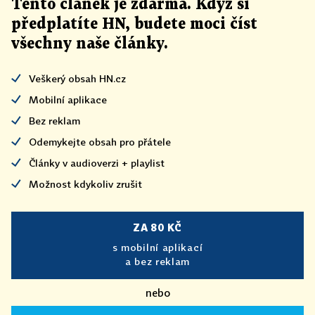
Tento článek
je
zdarma. Když si
předplatíte HN, budete moci číst
všechny naše články
.
Veškerý obsah HN.cz
Mobilní aplikace
Bez reklam
Odemykejte obsah pro přátele
Články v audioverzi + playlist
Možnost kdykoliv zrušit
ZA 80 KČ
s mobilní aplikací
a bez reklam
nebo