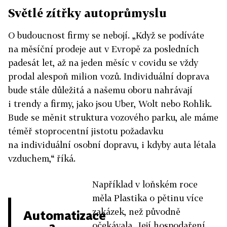
Světlé zítřky autoprůmyslu
O budoucnost firmy se nebojí. „Když se podíváte
na měsíční prodeje aut v Evropě za posledních
padesát let, až na jeden měsíc v covidu se vždy
prodal alespoň milion vozů. Individuální doprava
bude stále důležitá a našemu oboru nahrávají
i trendy a firmy, jako jsou Uber, Wolt nebo Rohlik.
Bude se měnit struktura vozového parku, ale máme
téměř stoprocentní jistotu požadavku
na individuální osobní dopravu, i kdyby auta létala
vzduchem,“ říká.
Například v loňském roce
měla Plastika o pětinu více
zakázek, než původně
Automatizace
a
očekávala. Její hospodaření