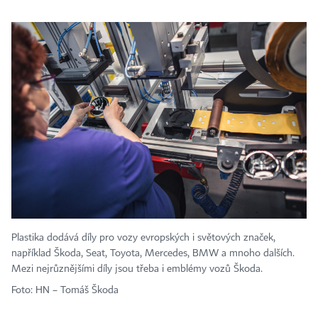
Plastika dodává díly pro vozy evropských i světových značek,
například Škoda, Seat, Toyota, Mercedes, BMW a mnoho dalších.
Mezi nejrůznějšími díly jsou třeba i emblémy vozů Škoda.
Foto: HN – Tomáš Škoda