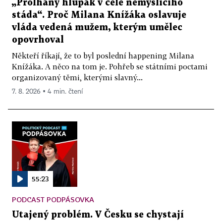
„Prolhaný hlupák v čele nemyslícího
stáda“. Proč Milana Knížáka oslavuje
vláda vedená mužem, kterým umělec
opovrhoval
Někteří říkají, že to byl poslední happening Milana
Knížáka. A něco na tom je. Pohřeb se státními poctami
organizovaný těmi, kterými slavný...
7. 8. 2026 ▪ 4 min. čtení
55:23
PODCAST PODPÁSOVKA
Utajený problém. V Česku se chystají