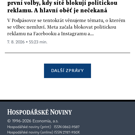
první volby, kdy sítě blokují politickou
reklamu. A hlavní oběť je nečekaná
V Podpásovce se tentokrát věnujeme tématu, o kterém
se vůbec nemluví. Meta začala blokovat politickou
reklamu na Facebooku a Instagramu a...
7. 8. 2026 ▪ 55:23 min.
DALŠÍ ZPRÁVY
©
1996-2026
Economia, a.s.
Hospodářské noviny (print) ISSN 0862-9587
Hospodářské noviny (online) ISSN 2787-950X