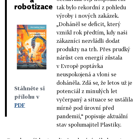
robotizace
tak bylo rekordní z pohledu
výroby i nových zakázek.
„Doháněl se deficit, který
vznikl rok předtím, kdy naši
zákazníci nezvládli dodat
produkty na trh. Přes prudký
nárůst cen energií zůstala
v Evropě poptávka
neuspokojená a vloni se
doháněla. Zdá se, že letos už je
Stáhněte si
potenciál z minulých let
přílohu v
vyčerpaný a situace se ustálila
PDF
mírně pod úrovní před
pandemií,“ popisuje aktuální
stav spolumajitel Plastiky.