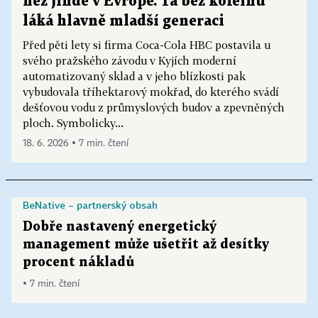
než jinde v Evropě. Ta bez kofeinu
láká hlavně mladší generaci
Před pěti lety si firma Coca-Cola HBC postavila u
svého pražského závodu v Kyjích moderní
automatizovaný sklad a v jeho blízkosti pak
vybudovala tříhektarový mokřad, do kterého svádí
dešťovou vodu z průmyslových budov a zpevněných
ploch. Symbolicky...
18. 6. 2026 ▪ 7 min. čtení
BeNative – partnerský obsah
Dobře nastavený energetický
management může ušetřit až desítky
procent nákladů
▪ 7 min. čtení