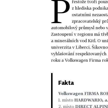
P
řestože tvoří pou
z hlediska podnik
ostatními nezaost
zpracovatelský pr
automobilový průmysl nebo v
Zastoupení v regionu má třeb
a minerálních vod Kitl. O uni
univerzita v Liberci. Šikovno
vyhlašování respektovaných
roku a Volkswagen Firma rok
Fakta
Volkswagen FIRMA RO
1. místo
HARDWARIO, a. 
2. místo
DIRECT ALPINE, 