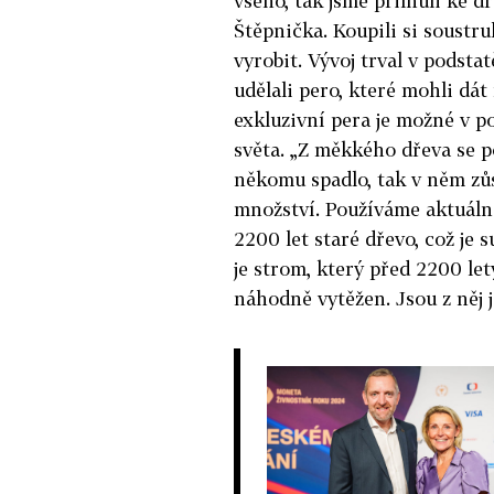
všeho, tak jsme přilnuli ke dř
Štěpnička. Koupili si soustru
vyrobit. Vývoj trval v podstat
udělali pero, které mohli dát 
exkluzivní pera je možné v p
světa. „Z měkkého dřeva se p
někomu spadlo, tak v něm zůs
množství. Používáme aktuálně
2200 let staré dřevo, což je s
je strom, který před 2200 let
náhodně vytěžen. Jsou z něj j