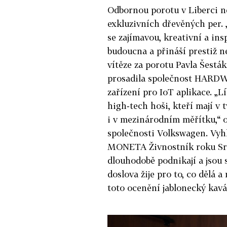
Odbornou porotu v Liberci ne
exkluzivních dřevěných per. 
se zajímavou, kreativní a ins
budoucna a přináší prestiž ne
vítěze za porotu Pavla Šes
prosadila společnost HARDWAR
zařízení pro IoT aplikace. „L
high­‑tech hoši, kteří mají v 
i v mezinárodním měřítku,“ 
společnosti Volkswagen. Vyh
MONETA Živnostník roku Srdc
dlouhodobě podnikají a jsou s
doslova žije pro to, co dělá 
toto ocenění jablonecký kavá