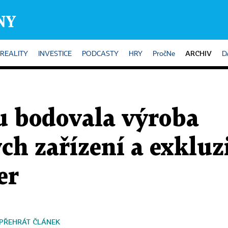
ARCHIV
REALITY
INVESTICE
PODCASTY
HRY
PročNe
D
u bodovala výroba
ch zařízení a exkluz
er
PŘEHRÁT ČLÁNEK