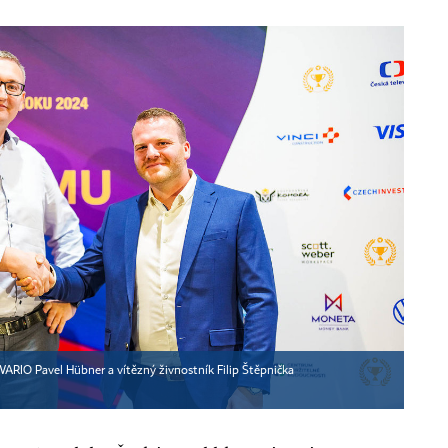
ARIO Pavel Hübner a vítězný živnostník Filip Štěpnička