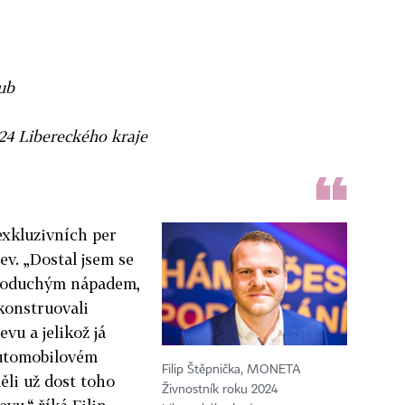
dub
4 Libereckého kraje
exkluzivních per
ev. „Dostal jsem se
dnoduchým nápadem,
konstruovali
vu a jelikož já
 automobilovém
Filip Štěpnička, MONETA
ěli už dost toho
Živnostník roku 2024