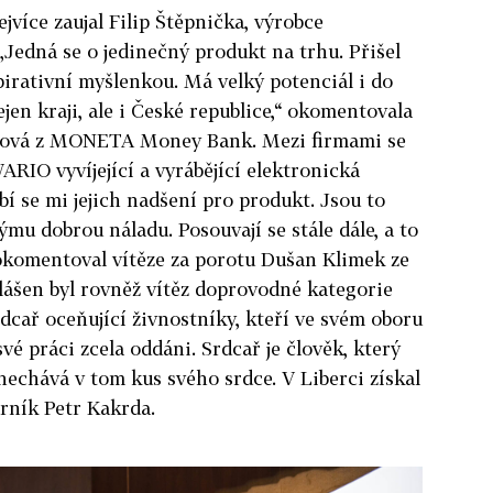
jvíce zaujal Filip Štěpnička, výrobce
„Jedná se o jedinečný produkt na trhu. Přišel
pirativní myšlenkou. Má velký potenciál i do
jen kraji, ale i České republice,“ okomentovala
táková z MONETA Money Bank. Mezi firmami se
IO vyvíjející a vyrábějící elektronická
íbí se mi jejich nadšení pro produkt. Jsou to
týmu dobrou náladu. Posouvají se stále dále, a to
okomentoval vítěze za porotu Dušan Klimek ze
lášen byl rovněž vítěz doprovodné kategorie
ař oceňující živnostníky, kteří ve svém oboru
vé práci zcela oddáni. Srdcař je člověk, který
a nechává v tom kus svého srdce. V Liberci získal
rník Petr Kakrda.