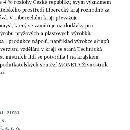
ze 4 % rozlohy České republiky, svým významem
atelského prostředí Liberecký kraj rozhodně za
ává. V Libereckém kraji převažuje
ůmysl, který se zaměřuje na dodávky pro
ýrobu pryžových a plastových výrobků.
a i produkce nápojů, například výrobce sirupů
verzitní vzdělání v kraji se stará Technická
st místních lidí se potvrdila i na krajském
 podnikatelských soutěží MONETA Živnostník
u.
KU 2024
s.
s. r. o.