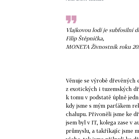
Vlajkovou lodí je subfosilní 
Filip Štěpnička,
MONETA Živnostník roku 202
Věnuje se výrobě dřevěných 
z exotických i tuzemských dř
k tomu v podstatě úplně je
kdy jsme s mým parťákem re
chalupu. Přivoněli jsme ke dře
jsem byl v IT, kolega zase v
průmyslu, a takříkajíc jsme m