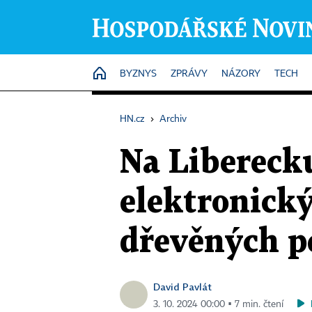
HOME
BYZNYS
ZPRÁVY
NÁZORY
TECH
HN.cz
›
Archiv
Na Libereck
elektronický
dřevěných p
David Pavlát
3. 10. 2024 00:00 ▪ 7 min. čtení