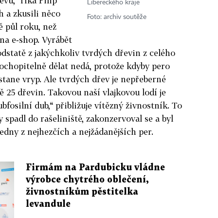
evu,“ říká Filip
Libereckého kraje
h a zkusili něco
Foto: archiv soutěže
ě půl roku, než
na e­‑shop. Vyrábět
odstatě z jakýchkoliv tvrdých dřevin z celého
ochopitelně dělat nedá, protože kdyby pero
tane vryp. Ale tvrdých dřev je nepřeberné
 25 dřevin. Takovou naší vlajkovou lodí je
ubfosilní dub,“ přibližuje vítězný živnostník. To
y spadl do rašeliniště, zakonzervoval se a byl
edny z nejhezčích a nejžádanějších per.
Firmám na Pardubicku vládne
výrobce chytrého oblečení,
živnostníkům pěstitelka
levandule