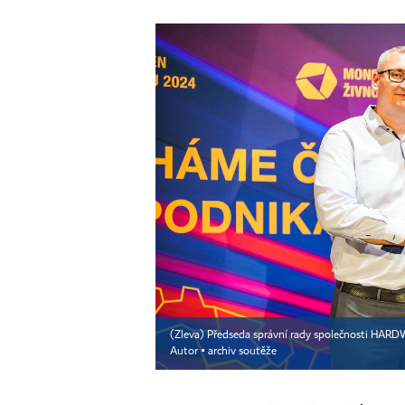
(Zleva) Předseda správní rady společnosti HARDW
Autor ▪
archiv soutěže