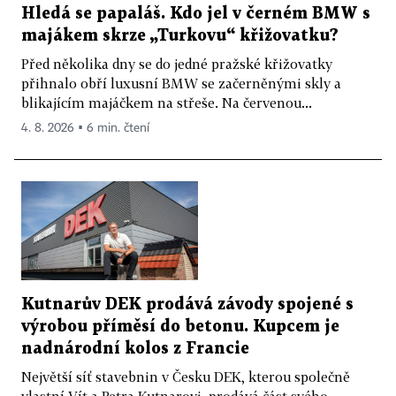
Hledá se papaláš. Kdo jel v černém BMW s
majákem skrze „Turkovu“ křižovatku?
Před několika dny se do jedné pražské křižovatky
přihnalo obří luxusní BMW se začerněnými skly a
blikajícím majáčkem na střeše. Na červenou...
4. 8. 2026 ▪ 6 min. čtení
Kutnarův DEK prodává závody spojené s
výrobou příměsí do betonu. Kupcem je
nadnárodní kolos z Francie
Největší síť stavebnin v Česku DEK, kterou společně