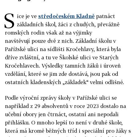
S
ice je ve
středočeském Kladně
patnáct
základních škol, žáci z chudých, převážně
romských rodin však až na výjimky
navštěvují pouze dvě z nich. Základní školu v
Pařížské ulici na sídlišti Kročehlavy, která byla
dříve zvláštní, a tu ve Školské ulici ve Starých
Kročehlavech. Výsledky tamních žáků i úroveň
vzdělání, které se jim zde dostává, jsou pak od
ostatních kladenských „základek“ velmi odlišné.
Podle výroční zprávy školy v Pařížské ulici se
například z 29 absolventů v roce 2023 dostalo na
učební obory jen čtrnáct, ostatní ani nepodali
přihlášku. O mnoho lepší to není v druhé škole,
která má kromě běžných tříd i speciální pro žáky s