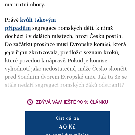
maturitní obory.
Právě
kvůli takovým
případům
segregace romských dětí, k nimž
dochází i v dalších městech, hrozí Česku postih.
Do začátku prosince musí Evropské komisi, která
jej v říjnu zkritizovala, předložit seznam kroků,
které povedou k nápravě. Pokud je komise
vyhodnotí jako nedostatečné, může Česko skončit
před Soudním dvorem Evropské unie. Jak to, že se
stále nedaří segregaci romských žáků odstranit?
ZBÝVÁ VÁM JEŠTĚ 90 % ČLÁNKU
Číst dál za
40 Kč
na první dva měsíce