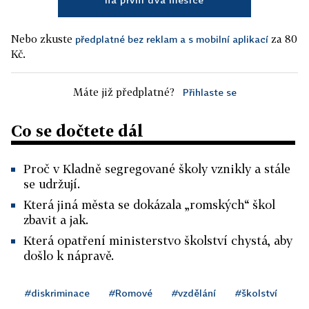
Nebo zkuste
za 80
předplatné bez reklam a s mobilní aplikací
Kč.
Máte již předplatné?
Přihlaste se
Co se dočtete dál
Proč v Kladně segregované školy vznikly a stále
se udržují.
Která jiná města se dokázala „romských“ škol
zbavit a jak.
Která opatření ministerstvo školství chystá, aby
došlo k nápravě.
#diskriminace
#Romové
#vzdělání
#školství