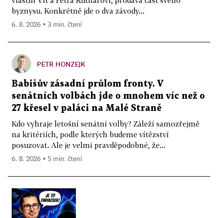
vlastní Vít a Petra Kutnarovi, prodává část svého
byznysu. Konkrétně jde o dva závody...
6. 8. 2026 ▪ 3 min. čtení
PETR HONZEJK
Babišův zásadní průlom fronty. V
senátních volbách jde o mnohem víc než o
27 křesel v paláci na Malé Straně
Kdo vyhraje letošní senátní volby? Záleží samozřejmě
na kritériích, podle kterých budeme vítězství
posuzovat. Ale je velmi pravděpodobné, že...
6. 8. 2026 ▪ 5 min. čtení