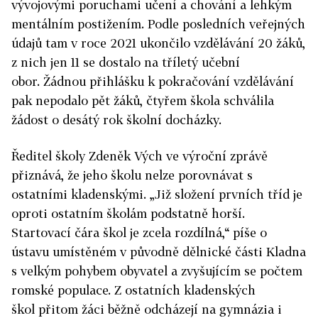
vývojovými poruchami učení a chování a lehkým
mentálním postižením. Podle posledních veřejných
údajů tam v roce 2021 ukončilo vzdělávání 20 žáků,
z nich jen 11 se dostalo na tříletý učební
obor. Žádnou přihlášku k pokračování vzdělávání
pak nepodalo pět žáků, čtyřem škola schválila
žádost o desátý rok školní docházky.
Ředitel školy Zdeněk Vých ve výroční zprávě
přiznává, že jeho školu nelze porovnávat s
ostatními kladenskými. „Již složení prvních tříd je
oproti ostatním školám podstatně horší.
Startovací čára škol je zcela rozdílná,“ píše o
ústavu umístěném v původně dělnické části Kladna
s velkým pohybem obyvatel a zvyšujícím se počtem
romské populace.
Z ostatních kladenských
škol přitom žáci běžně odcházejí na gymnázia i