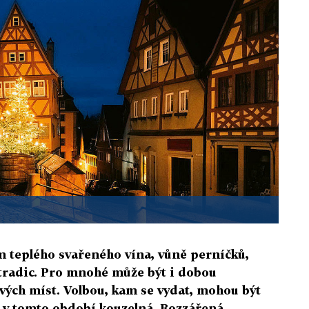
 teplého svařeného vína, vůně perníčků,
 tradic. Pro mnohé může být i dobou
vých míst. Volbou, kam se vydat, mohou být
u v tomto období kouzelná. Rozzářená