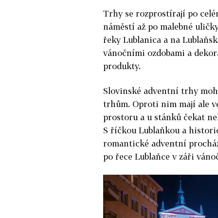
Trhy se rozprostírají po cel
náměstí až po malebné uličk
řeky Lublanica a na Lublaňs
vánočními ozdobami a dekora
produkty.
Slovinské adventní trhy mo
trhům. Oproti nim mají ale v
prostoru a u stánků čekat ne
S říčkou Lublaňkou a histor
romantické adventní procházk
po řece Lublaňce v záři váno