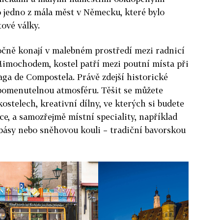
 jedno z mála měst v Německu, které bylo
ové války.
očně konají v malebném prostředí mezi radnicí
Mimochodem, kostel patří mezi poutní místa při
aga de Compostela. Právě zdejší historické
omenutelnou atmosféru. Těšit se můžete
ostelech, kreativní dílny, ve kterých si budete
e, a samozřejmě místní speciality, například
obásy nebo sněhovou kouli – tradiční bavorskou