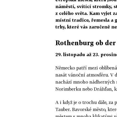
náměstí, svítící stromky, s
z celého světa. Kam vyjet 
místní tradice, řemesla a
trhy, které vás zaručeně n
Rothenburg ob der
29. listopadu až 23. prosi
Německo patří mezi oblíbená 
nasát vánoční atmosféru. V d
nachází mnoho nádherných n
Norimberku nebo Drážďan, kd
A i když je o trochu dále, za
Tauber. Bavorské město, kte
městem s mnoha klikatými u