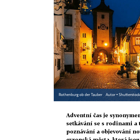
Rothenburg ob der Tauber
Autor ▪
Shutterstock
Adventní čas je synonymem
setkávání se s rodinami a
poznávání a objevování no
evropská města, která jso