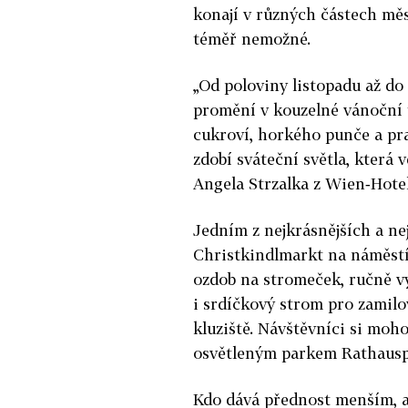
konají v různých částech měs
téměř nemožné.
„Od poloviny listopadu až do
promění v kouzelné vánoční 
cukroví, horkého punče a pr
zdobí sváteční světla, která 
Angela Strzalka z ­Wien‑Hotel
Jedním z nejkrásnějších a ne
Christkindlmarkt na náměstí
ozdob na stromeček, ručně vy
i srdíčkový strom pro zamil
kluziště. Návštěvníci si moh
osvětleným parkem Rathausp
Kdo dává přednost menším, al