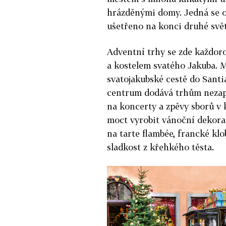
hrázděnými domy. Jedná se o
ušetřeno na konci druhé svět
Adventní trhy se zde každor
a kostelem svatého Jakuba. 
svatojakubské cestě do Santi
centrum dodává trhům nezap
na koncerty a zpěvy sborů v k
moct vyrobit vánoční dekorac
na tarte flambée, francké kl
sladkost z křehkého těsta.