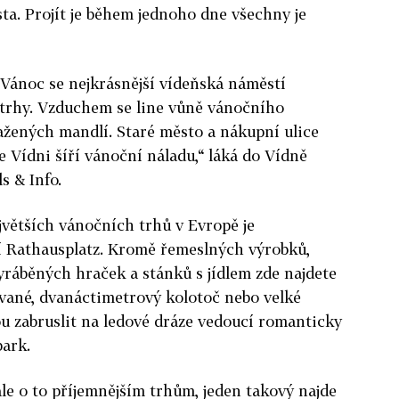
ta. Projít je během jednoho dne všechny je
 Vánoc se nejkrásnější vídeňská náměstí
trhy. Vzduchem se line vůně vánočního
ažených mandlí. Staré město a nákupní ulice
ve Vídni šíří vánoční náladu,“ láká do Vídně
s & Info.
jvětších vánočních trhů v Evropě je
 Rathausplatz. Kromě řemeslných výrobků,
ráběných hraček a stánků s jídlem zde najdete
ované, dvanáctimetrový kolotoč nebo velké
ou zabruslit na ledové dráze vedoucí romanticky
ark.
e o to příjemnějším trhům, jeden takový najde