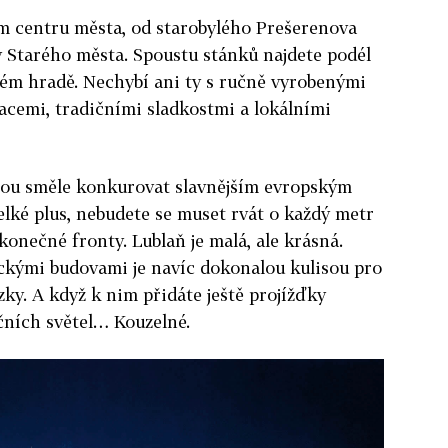
ém centru města, od starobylého Prešerenova
y Starého města. Spoustu stánků najdete podél
kém hradě. Nechybí ani ty s ručně vyrobenými
cemi, tradičními sladkostmi a lokálními
hou směle konkurovat slavnějším evropským
elké plus, nebudete se muset rvát o každý metr
konečné fronty. Lublaň je malá, ale krásná.
ickými budovami je navíc dokonalou kulisou pro
y. A když k nim přidáte ještě projížďky
čních světel… Kouzelné.