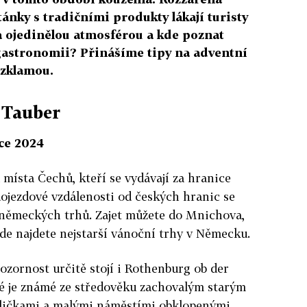
tánky s tradičními produkty lákají turisty
za ojedinělou atmosférou a kde poznat
 gastronomii? Přinášíme tipy na adventní
ezklamou.
 Tauber
nce 2024
místa Čechů, kteří se vydávají za hranice
ojezdové vzdálenosti od českých hranic se
ěmeckých trhů. Zajet můžete do Mnichova,
e najdete nejstarší vánoční trhy v Německu.
 pozornost určitě stojí i Rothenburg ob der
ré je známé ze středověku zachovalým starým
ličkami a malými náměstími obklopenými