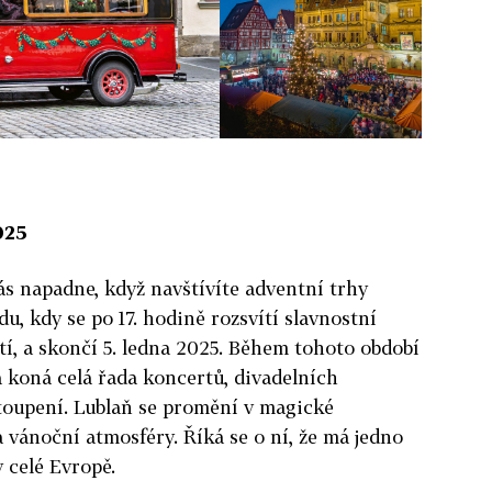
025
vás napadne, když navštívíte adventní trhy
adu, kdy se po 17. hodině rozsvítí slavnostní
í, a skončí 5. ledna 2025. Během tohoto období
 koná celá řada koncertů, divadelních
toupení. Lublaň se promění v magické
a vánoční atmosféry. Říká se o ní, že má jedno
v celé Evropě.