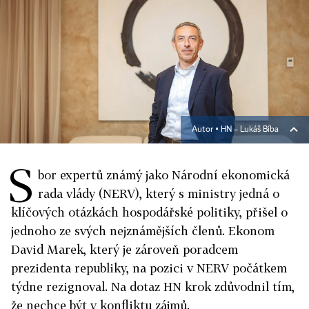
Autor ▪
HN – Lukáš Bíba
S
bor expertů známý jako Národní ekonomická
rada vlády (NERV), který s ministry jedná o
klíčových otázkách hospodářské politiky, přišel o
jednoho ze svých nejznámějších členů. Ekonom
David Marek
, který je zároveň poradcem
prezidenta republiky,
na pozici v NERV počátkem
týdne rezignoval. Na dotaz HN krok zdůvodnil tím,
že nechce být v konfliktu zájmů.