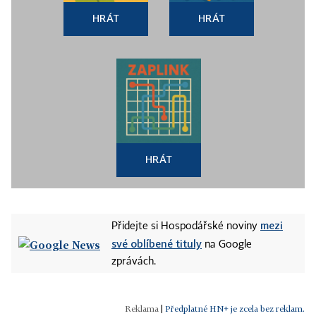
HRÁT
HRÁT
HRÁT
mezi
Přidejte si Hospodářské noviny
své oblíbené tituly
na Google
zprávách.
|
Předplatné HN+ je zcela bez reklam.