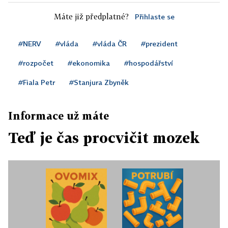
Máte již předplatné?
Přihlaste se
#NERV
#vláda
#vláda ČR
#prezident
#rozpočet
#ekonomika
#hospodářství
#Fiala Petr
#Stanjura Zbyněk
Informace už máte
Teď je čas procvičit mozek