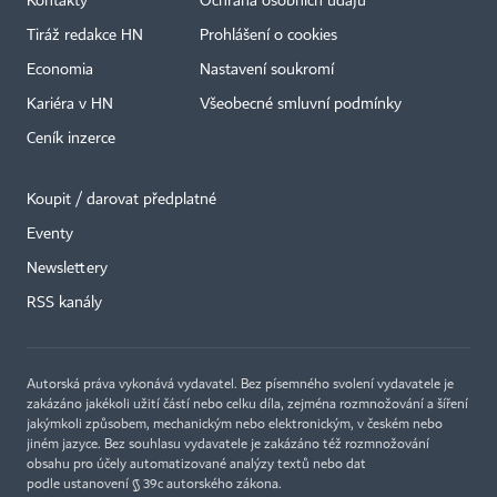
Kontakty
Ochrana osobních údajů
Tiráž redakce HN
Prohlášení o cookies
Economia
Nastavení soukromí
Kariéra v HN
Všeobecné smluvní podmínky
Ceník inzerce
Koupit / darovat předplatné
Eventy
×
Newslettery
RSS kanály
Autorská práva vykonává vydavatel. Bez písemného svolení vydavatele je
zakázáno jakékoli užití částí nebo celku díla, zejména rozmnožování a šíření
jakýmkoli způsobem, mechanickým nebo elektronickým, v českém nebo
jiném jazyce. Bez souhlasu vydavatele je zakázáno též rozmnožování
obsahu pro účely automatizované analýzy textů nebo dat
podle ustanovení § 39c autorského zákona.