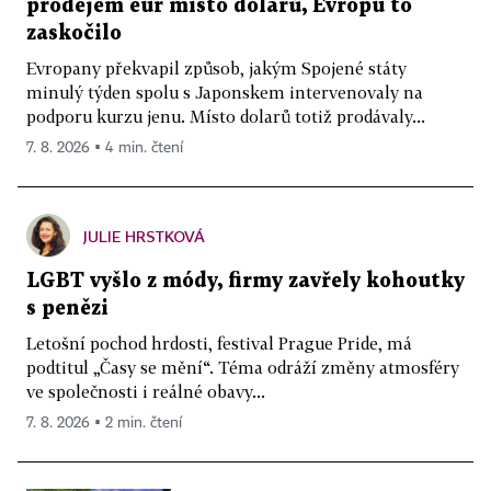
prodejem eur místo dolarů, Evropu to
zaskočilo
Evropany překvapil způsob, jakým Spojené státy
minulý týden spolu s Japonskem intervenovaly na
podporu kurzu jenu. Místo dolarů totiž prodávaly...
7. 8. 2026 ▪ 4 min. čtení
JULIE HRSTKOVÁ
LGBT vyšlo z módy, firmy zavřely kohoutky
s penězi
Letošní pochod hrdosti, festival Prague Pride, má
podtitul „Časy se mění“. Téma odráží změny atmosféry
ve společnosti i reálné obavy...
7. 8. 2026 ▪ 2 min. čtení