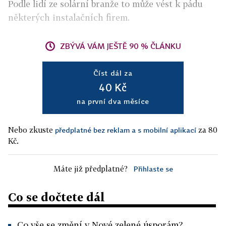
Podle lidí ze solární branže to může vést k pádu
některých instalačních firem.
ZBÝVÁ VÁM JEŠTĚ 90 % ČLÁNKU
Číst dál za
40 Kč
na první dva měsíce
Nebo zkuste
za 80
předplatné bez reklam a s mobilní aplikací
Kč.
Máte již předplatné?
Přihlaste se
Co se dočtete dál
Co vše se změní v Nové zelené úsporám?