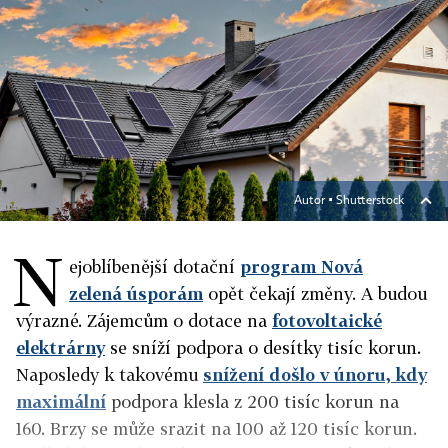
Autor ▪
Shutterstock
N
ejoblíbenější dotační
program Nová
zelená úsporám
opět čekají změny. A budou
výrazné. Zájemcům o dotace na
fotovoltaické
elektrárny
se sníží podpora o desítky tisíc korun.
Naposledy k takovému
snížení došlo v únoru, kdy
maximální
podpora klesla z 200 tisíc korun na
160. Brzy se může srazit na 100 až 120 tisíc korun.