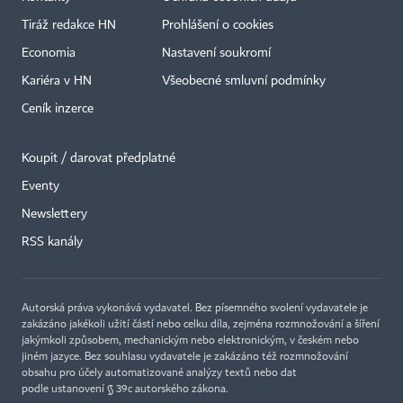
Tiráž redakce HN
Prohlášení o cookies
Economia
Nastavení soukromí
Kariéra v HN
Všeobecné smluvní podmínky
Ceník inzerce
Koupit / darovat předplatné
Eventy
×
Newslettery
RSS kanály
Autorská práva vykonává vydavatel. Bez písemného svolení vydavatele je
zakázáno jakékoli užití částí nebo celku díla, zejména rozmnožování a šíření
jakýmkoli způsobem, mechanickým nebo elektronickým, v českém nebo
jiném jazyce. Bez souhlasu vydavatele je zakázáno též rozmnožování
obsahu pro účely automatizované analýzy textů nebo dat
podle ustanovení § 39c autorského zákona.