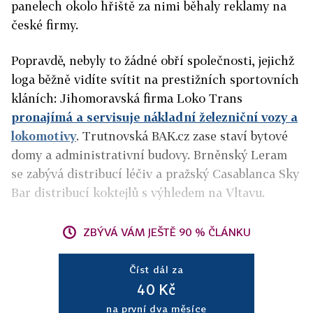
panelech okolo hřiště za nimi běhaly reklamy na
české firmy.
Popravdě, nebyly to žádné obří společnosti, jejichž
loga běžně vidíte svítit na prestižních sportovních
kláních: Jihomoravská firma Loko Trans
pronajímá a servisuje nákladní železniční vozy a
lokomotivy
. Trutnovská BAK.cz zase staví bytové
domy a administrativní budovy. Brněnský Leram
se zabývá distribucí léčiv a pražský Casablanca Sky
Bar distribucí koktejlů s výhledem na Vltavu.
ZBÝVÁ VÁM JEŠTĚ 90 % ČLÁNKU
Číst dál za
40 Kč
na první dva měsíce