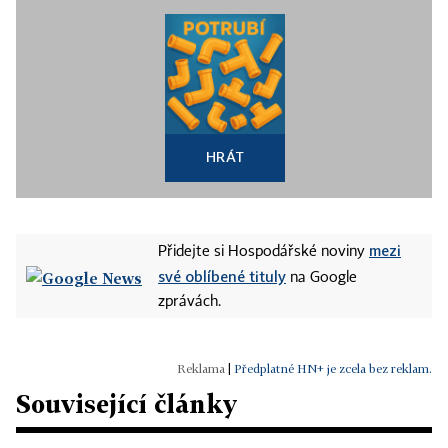
HRÁT
mezi
Přidejte si Hospodářské noviny
své oblíbené tituly
na Google
zprávách.
|
Předplatné HN+ je zcela bez reklam.
Související články