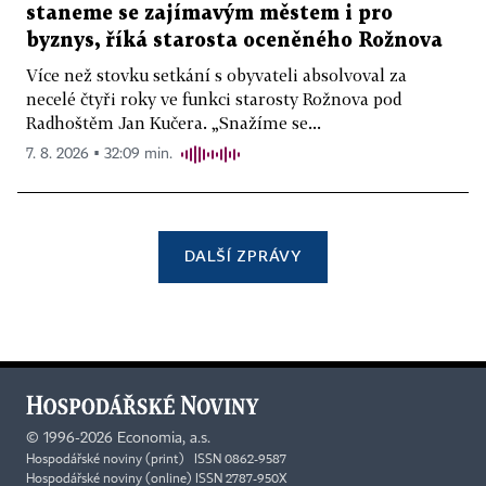
staneme se zajímavým městem i pro
byznys, říká starosta oceněného Rožnova
Více než stovku setkání s obyvateli absolvoval za
necelé čtyři roky ve funkci starosty Rožnova pod
Radhoštěm Jan Kučera. „Snažíme se...
7. 8. 2026 ▪ 32:09 min.
DALŠÍ ZPRÁVY
©
1996-2026
Economia, a.s.
Hospodářské noviny (print) ISSN 0862-9587
Hospodářské noviny (online) ISSN 2787-950X