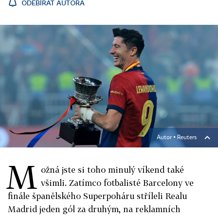
ODEBÍRAT AUTORA
Autor ▪
Reuters
M
ožná jste si toho minulý víkend také
všimli. Zatímco fotbalisté Barcelony ve
finále španělského Superpoháru stříleli Realu
Madrid jeden gól za druhým, na reklamních