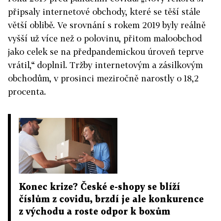
připsaly internetové obchody, které se těší stále
větší oblibě. Ve srovnání s rokem 2019 byly reálně
vyšší už více než o polovinu, přitom maloobchod
jako celek se na předpandemickou úroveň teprve
vrátil,“ doplnil. Tržby internetovým a zásilkovým
obchodům, v prosinci meziročně narostly o 18,2
procenta.
Konec krize? České e-shopy se blíží
číslům z covidu, brzdí je ale konkurence
z východu a roste odpor k boxům