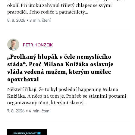
okolí. Při útoku zahynul tříletý chlapec se svými
prarodiči. Jeho rodiče a patnáctiletý...
8. 8. 2026 ▪ 3 min. čtení
PETR HONZEJK
„Prolhaný hlupák v čele nemyslícího
stáda“. Proč Milana Knížáka oslavuje
vláda vedená mužem, kterým umělec
opovrhoval
Někteří říkají, že to byl poslední happening Milana
Knížáka. A něco na tom je. Pohřeb se státními poctami
organizovaný těmi, kterými slavný...
7. 8. 2026 ▪ 4 min. čtení