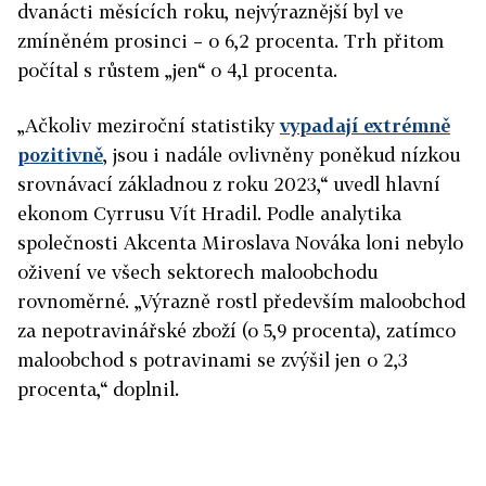
dvanácti měsících roku, nejvýraznější byl ve
zmíněném prosinci – o 6,2 procenta. Trh přitom
počítal s růstem „jen“ o 4,1 procenta.
„Ačkoliv meziroční statistiky
vypadají extrémně
pozitivně
, jsou i nadále ovlivněny poněkud nízkou
srovnávací základnou z roku 2023,“ uvedl hlavní
ekonom Cyrrusu Vít Hradil. Podle analytika
společnosti Akcenta Miroslava Nováka loni nebylo
oživení ve všech sektorech maloobchodu
rovnoměrné. „Výrazně rostl především maloobchod
za nepotravinářské zboží (o 5,9 procenta), zatímco
maloobchod s potravinami se zvýšil jen o 2,3
procenta,“ doplnil.