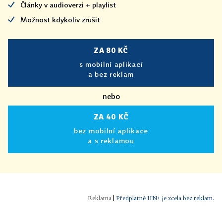
Články v audioverzi + playlist
Možnost kdykoliv zrušit
ZA 80 KČ
s mobilní aplikací
a bez reklam
nebo
ZA 40 KČ
bez mobilní aplikace
a s reklamou
|
Předplatné HN+ je zcela bez reklam.