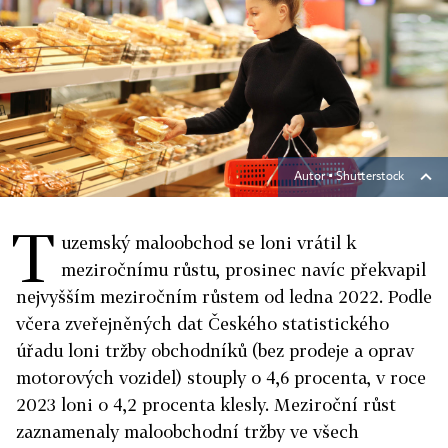
Autor ▪
Shutterstock
T
uzemský maloobchod se loni vrátil k
meziročnímu růstu, prosinec navíc překvapil
nejvyšším meziročním růstem od ledna 2022. Podle
včera zveřejněných dat Českého statistického
úřadu loni tržby obchodníků (bez prodeje a oprav
motorových vozidel) stouply o 4,6 procenta, v roce
2023 loni o 4,2 procenta klesly. Meziroční růst
zaznamenaly maloobchodní tržby ve všech