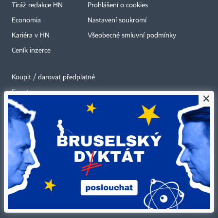
Tiráž redakce HN
Prohlášení o cookies
Economia
Nastavení soukromí
Kariéra v HN
Všeobecné smluvní podmínky
Ceník inzerce
Koupit / darovat předplatné
Eventy
×
Newslettery
RSS kanály
Autorská práva vykonává vydavatel. Bez písemného svolení vydavatele je
zakázáno jakékoli užití částí nebo celku díla, zejména rozmnožování a šíření
jakýmkoli způsobem, mechanickým nebo elektronickým, v českém nebo
jiném jazyce. Bez souhlasu vydavatele je zakázáno též rozmnožování
obsahu pro účely automatizované analýzy textů nebo dat
podle ustanovení § 39c autorského zákona.