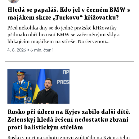
Hledá se papaláš. Kdo jel v černém BMW s
majákem skrze „Turkovu“ křižovatku?
Před několika dny se do jedné pražské křižovatky
přihnalo obří luxusní BMW se začerněnými skly a
blikajícím majáčkem na střeše. Na červenou...
4. 8. 2026 ▪ 6 min. čtení
Rusko při úderu na Kyjev zabilo další dítě.
Zelenskyj hledá řešení nedostatku zbraní
proti balistickým střelám
Rusko v noci na sobotu znovu zaútočilo na Kyjev a jeho