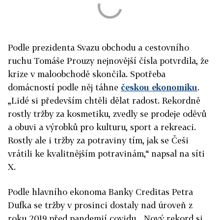
Podle prezidenta Svazu obchodu a cestovního
ruchu Tomáše Prouzy nejnovější čísla potvrdila, že
krize v maloobchodě skončila. Spotřeba
domácností podle něj táhne
českou ekonomiku
.
„Lidé si především chtěli dělat radost. Rekordně
rostly tržby za kosmetiku, zvedly se prodeje oděvů
a obuvi a výrobků pro kulturu, sport a rekreaci.
Rostly ale i tržby za potraviny tím, jak se Češi
vrátili ke kvalitnějším potravinám,“ napsal na síti
X.
Podle hlavního ekonoma Banky Creditas Petra
Dufka se tržby v prosinci dostaly nad úroveň z
roku 2019 před pandemií covidu. „Nový rekord si