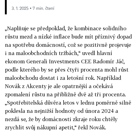
3. 1. 2025 ▪ 7 min. čtení
„Naplňuje se předpoklad, že kombinace solidního
růstu mezd a nízké inflace bude mít příznivý dopad
na spotřebu domácností, což se pozitivně projevuje
i na maloobchodních tržbách,“ uvedl hlavní
ekonom Generali Investments CEE Radomír Jáč,
podle kterého by se přes čtyři procenta mohl růst
maloobchodu dostat i za letošní rok. Například
Novák z Akcenty je ale opatrnější a očekává
zpomalení růstu na přibližně dvě až tři procenta.
„Spotřebitelská důvěra letos v lednu poměrně silně
poklesla na nejnižší hodnoty od února 2024 a
nezdá se, že by domácnosti zkraje roku chtěly
zrychlit svůj nákupní apetit,“ řekl Novák.