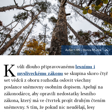
Autor ▪
HN – Honza Mudra
K
vůli dlouho připravovanému
lesnímu i
mysliveckému zákonu
se skupina skoro čtyř
set vědců z oboru rozhodla oslovit všechny
poslance sněmovny osobním dopisem. Apelují na
zákonodárce, aby opravili nedostatky lesního
zákona, který má ve čtvrtek projít druhým čtením
sněmovny. S tím, že pokud nic neudělají, lesy