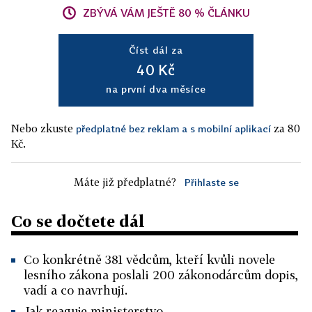
ZBÝVÁ VÁM JEŠTĚ 80 % ČLÁNKU
Číst dál za
40 Kč
na první dva měsíce
Nebo zkuste
za 80
předplatné bez reklam a s mobilní aplikací
Kč.
Máte již předplatné?
Přihlaste se
Co se dočtete dál
Co konkrétně 381 vědcům, kteří kvůli novele
lesního zákona poslali 200 zákonodárcům dopis,
vadí a co navrhují.
Jak reaguje ministerstvo.