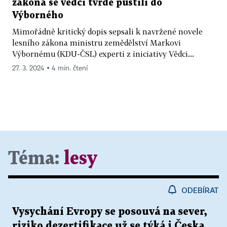
zákona se vědci tvrdě pustili do
Výborného
Mimořádně kritický dopis sepsali k navržené novele
lesního zákona ministru zemědělství Markovi
Výbornému (KDU-ČSL) experti z iniciativy Vědci...
27. 3. 2024 ▪ 4 min. čtení
Téma:
lesy
ODEBÍRAT
Vysychání Evropy se posouvá na sever,
riziko dezertifikace už se týká i Česka.