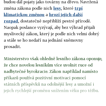
budou dál pojaty jako továrny na dřevo. Navržená
změna zákona podle nich
lesy
, které
trpí
klimatickou změnou
a
hrozí jejich další
rozpad
, dostatečně nepřiblíží pestré přírodě.
Naopak poslance vyzývají, aby bez výhrad přijali
myslivecký zákon, který je podle nich velmi dobrý
a stále se ho nedaří na jednání sněmovny
prosadit.
Ministerstvo však ohledně lesního zákona oponuje,
že chce novelou lesníkům více uvolnit ruce od
nadbytečné byrokracie. Zákon například namísto
příkazů používá pozitivní motivaci pomocí
státních příspěvků na odolnější lesy a umožní i
jejich rychlejší proměnu snížením věku pro těžbu.