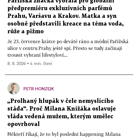
Pařížská značka vybrala pro globální
předpremiéru exkluzivních parfémů
Prahu, Varšavu a Krakov. Matka a syn
osobně představili kreace na téma voda,
růže a pižmo
Je 23. července krátce po deváté ráno a módní Pařížská
ulice v centru Prahy ještě spí. Přesto se tudy začínají
trousit vybraní lifestyloví...
8. 8. 2026 ▪ 4 min. čtení
PETR HONZEJK
„Prolhaný hlupák v čele nemyslícího
stáda“. Proč Milana Knížáka oslavuje
vláda vedená mužem, kterým umělec
opovrhoval
Někteří říkají, že to byl poslední happening Milana