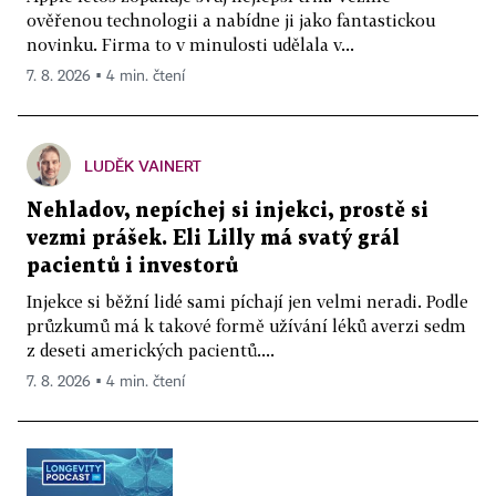
ověřenou technologii a nabídne ji jako fantastickou
novinku. Firma to v minulosti udělala v...
7. 8. 2026 ▪ 4 min. čtení
LUDĚK VAINERT
Nehladov, nepíchej si injekci, prostě si
vezmi prášek. Eli Lilly má svatý grál
pacientů i investorů
Injekce si běžní lidé sami píchají jen velmi neradi. Podle
průzkumů má k takové formě užívání léků averzi sedm
z deseti amerických pacientů....
7. 8. 2026 ▪ 4 min. čtení