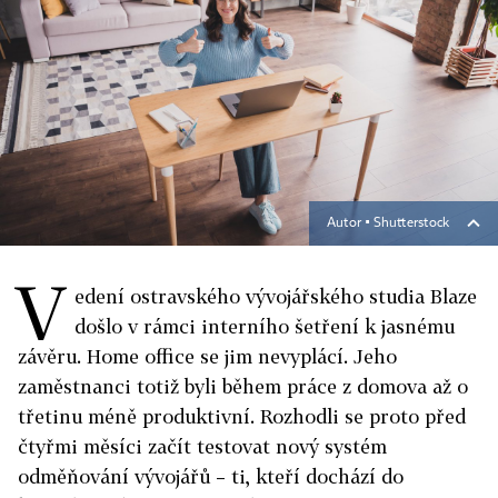
Autor ▪
Shutterstock
V
edení ostravského vývojářského studia Blaze
došlo v rámci interního šetření k jasnému
závěru. Home office se jim nevyplácí. Jeho
zaměstnanci totiž byli během práce z domova až o
třetinu méně produktivní. Rozhodli se proto před
čtyřmi měsíci začít testovat nový systém
odměňování vývojářů – ti, kteří dochází do