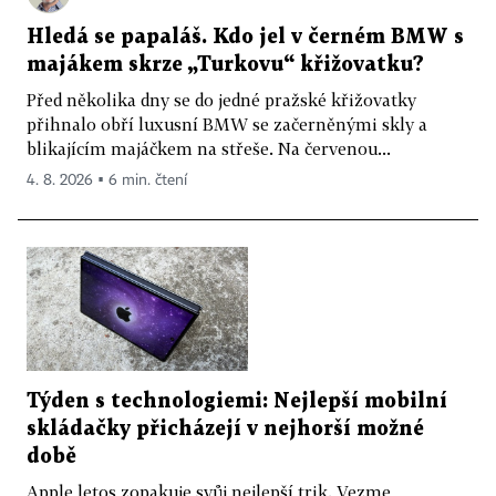
Hledá se papaláš. Kdo jel v černém BMW s
majákem skrze „Turkovu“ křižovatku?
Před několika dny se do jedné pražské křižovatky
přihnalo obří luxusní BMW se začerněnými skly a
blikajícím majáčkem na střeše. Na červenou...
4. 8. 2026 ▪ 6 min. čtení
Týden s technologiemi: Nejlepší mobilní
skládačky přicházejí v nejhorší možné
době
Apple letos zopakuje svůj nejlepší trik. Vezme