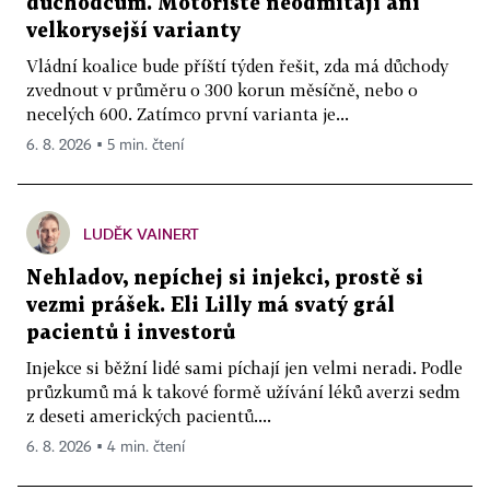
důchodcům. Motoristé neodmítají ani
velkorysejší varianty
Vládní koalice bude příští týden řešit, zda má důchody
zvednout v průměru o 300 korun měsíčně, nebo o
necelých 600. Zatímco první varianta je...
6. 8. 2026 ▪ 5 min. čtení
LUDĚK VAINERT
Nehladov, nepíchej si injekci, prostě si
vezmi prášek. Eli Lilly má svatý grál
pacientů i investorů
Injekce si běžní lidé sami píchají jen velmi neradi. Podle
průzkumů má k takové formě užívání léků averzi sedm
z deseti amerických pacientů....
6. 8. 2026 ▪ 4 min. čtení