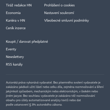
Tiráž redakce HN
Prohlášení o cookies
Economia
Nastavení soukromí
Kariéra v HN
Všeobecné smluvní podmínky
Ceník inzerce
Koupit / darovat předplatné
Eventy
Newslettery
×
RSS kanály
Autorská práva vykonává vydavatel. Bez písemného svolení vydavatele je
zakázáno jakékoli užití částí nebo celku díla, zejména rozmnožování a šíření
jakýmkoli způsobem, mechanickým nebo elektronickým, v českém nebo
jiném jazyce. Bez souhlasu vydavatele je zakázáno též rozmnožování
obsahu pro účely automatizované analýzy textů nebo dat
podle ustanovení § 39c autorského zákona.