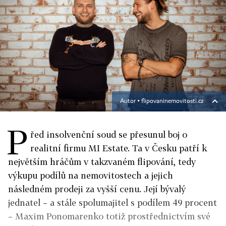
Autor ▪
flipovaninemovitosti.cz
P
řed insolvenční soud se přesunul boj o
realitní firmu MI Estate. Ta v Česku patří k
největším hráčům v takzvaném flipování, tedy
výkupu podílů na nemovitostech a jejich
následném prodeji za vyšší cenu. Její bývalý
jednatel – a stále spolumajitel s podílem 49 procent
– Maxim Ponomarenko totiž prostřednictvím své