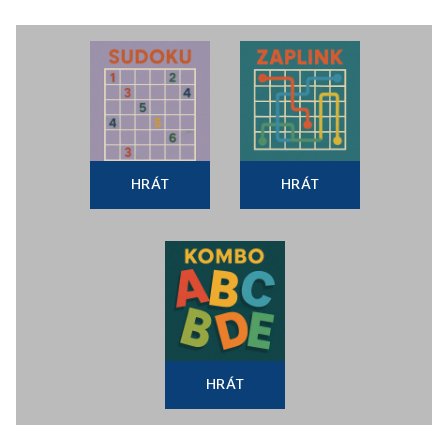
HRÁT
HRÁT
HRÁT