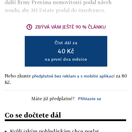
další firmy Prexima nemovitosti podal návrh
soudu, aby MI Estate poslal do insolvence.
ZBÝVÁ VÁM JEŠTĚ 90 % ČLÁNKU
Číst dál za
40 Kč
na první dva měsíce
Nebo zkuste
za 80
předplatné bez reklam a s mobilní aplikací
Kč.
Máte již předplatné?
Přihlaste se
Co se dočtete dál
Kvůli jakým pohledávkám chce poslat