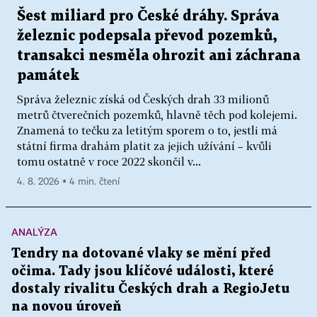
Šest miliard pro České dráhy. Správa
železnic podepsala převod pozemků,
transakci nesměla ohrozit ani záchrana
památek
Správa železnic získá od Českých drah 33 milionů
metrů čtverečních pozemků, hlavně těch pod kolejemi.
Znamená to tečku za letitým sporem o to, jestli má
státní firma drahám platit za jejich užívání – kvůli
tomu ostatně v roce 2022 skončil v...
4. 8. 2026 ▪ 4 min. čtení
ANALÝZA
Tendry na dotované vlaky se mění před
očima. Tady jsou klíčové události, které
dostaly rivalitu Českých drah a RegioJetu
na novou úroveň