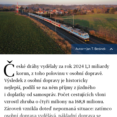
Autor ▪
Jan T. Beránek
Č
eské dráhy vydělaly za rok 2024 1,3 miliardy
korun, z toho polovinu v osobní dopravě.
Výsledek z osobní dopravy je historicky
nejlepší, podílí se na něm příjmy z jízdného
i doplatky od samospráv. Počet cestujících vloni
vzrostl zhruba o čtyři miliony na 168,8 milionu.
Zároveň vznikla doteď nepoznaná situace: zatímco
osobní doprava vydělává, nákladní doprava se