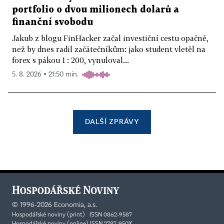
portfolio o dvou milionech dolarů a
finanční svobodu
Jakub z blogu FinHacker začal investiční cestu opačně,
než by dnes radil začátečníkům: jako student vletěl na
forex s pákou 1 : 200, vynuloval...
5. 8. 2026 ▪ 21:50 min.
DALŠÍ ZPRÁVY
©
1996-2026
Economia, a.s.
Hospodářské noviny (print) ISSN 0862-9587