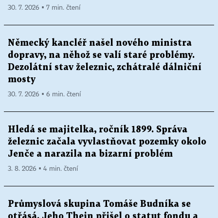
30. 7. 2026 ▪ 7 min. čtení
Německý kancléř našel nového ministra
dopravy, na něhož se valí staré problémy.
Dezolátní stav železnic, zchátralé dálniční
mosty
30. 7. 2026 ▪ 6 min. čtení
Hledá se majitelka, ročník 1899. Správa
železnic začala vyvlastňovat pozemky okolo
Jenče a narazila na bizarní problém
3. 8. 2026 ▪ 4 min. čtení
Průmyslová skupina Tomáše Budníka se
otřásá. Jeho Thein přišel o statut fondu a