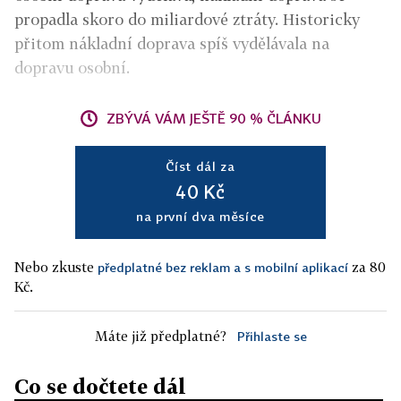
propadla skoro do miliardové ztráty. Historicky
přitom nákladní doprava spíš vydělávala na
dopravu osobní.
ZBÝVÁ VÁM JEŠTĚ 90 % ČLÁNKU
Číst dál za
40 Kč
na první dva měsíce
Nebo zkuste
za 80
předplatné bez reklam a s mobilní aplikací
Kč.
Máte již předplatné?
Přihlaste se
Co se dočtete dál