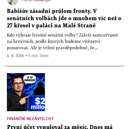
Babišův zásadní průlom fronty. V
senátních volbách jde o mnohem víc než o
27 křesel v paláci na Malé Straně
Kdo vyhraje letošní senátní volby? Záleží samozřejmě
na kritériích, podle kterých budeme vítězství
posuzovat. Ale je velmi pravděpodobné, že...
6. 8. 2026 ▪ 5 min. čtení
FINANČNÍ NEZÁVISLOST
První účet vynuloval za měsíc. Dnes má