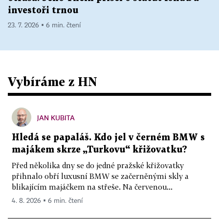
investoři trnou
23. 7. 2026 ▪ 6 min. čtení
Vybíráme z HN
JAN KUBITA
Hledá se papaláš. Kdo jel v černém BMW s
majákem skrze „Turkovu“ křižovatku?
Před několika dny se do jedné pražské křižovatky
přihnalo obří luxusní BMW se začerněnými skly a
blikajícím majáčkem na střeše. Na červenou...
4. 8. 2026 ▪ 6 min. čtení