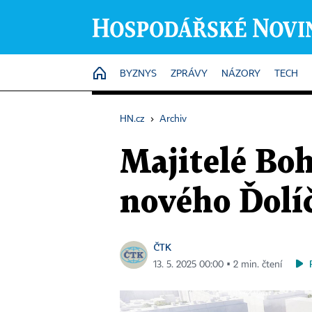
HOME
BYZNYS
ZPRÁVY
NÁZORY
TECH
HN.cz
›
Archiv
Majitelé Bo
nového Ďolí
ČTK
13. 5. 2025 00:00 ▪ 2 min. čtení