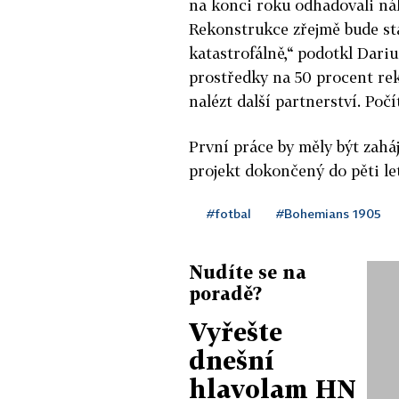
na konci roku odhadovali ná
Rekonstrukce zřejmě bude stát
katastrofálně,“ podotkl Dar
prostředky na 50 procent rek
nalézt další partnerství. Počí
První práce by měly být zahá
projekt dokončený do pěti let
#fotbal
#Bohemians 1905
Nudíte se na
poradě?
Vyřešte
dnešní
hlavolam HN