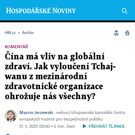
HN.cz
›
Archiv
KOMENTÁŘ
Čína má vliv na globální
zdraví. Jak vyloučení Tchaj-
wanu z mezinárodní
zdravotnické organizace
ohrožuje nás všechny?
Marcin Jerzewski
vedoucí tchajwanské kanceláře Centra
evropských hodnot pro bezpečnostní politiku
PŘEHRÁT ČLÁNEK
21. 5. 2025 00:00 ▪ 5 min. čtení