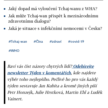
Jaký dopad má vyloučení Tchaj-wanu z WHA?
Jak může Tchaj-wan přispět k mezinárodnímu
zdravotnímu dialogu?
Jaká je situace s infekčními nemocemi v Česku?
#Tchaj-wan
#Čína
#zdraví
#covid-19
#WHO
Baví vás číst názory chytrých lidí?
Odebírejte
newsletter Týden v komentářích
, kde najdete
výběr toho nejlepšího. Pečlivě ho pro vás každý
týden sestavuje Jan Kubita a kromě jiných píší
Petr Honzejk, Julie Hrstková, Martin Ehl a Luděk
Vainert.