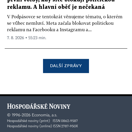
reklamu. A hlavní oběť je nečekaná
V Podpásovce se tentokrát věnujeme tématu, o kterém
se vůbec nemluví. Meta začala blokovat politickou
reklamu na Facebooku a Instagramu a...
7. 8. 2026 ▪ 55:23 min.
DALŠÍ ZPRÁVY
©
1996-2026
Economia, a.s.
Hospodářské noviny (print) ISSN 0862-9587
Hospodářské noviny (online) ISSN 2787-950X