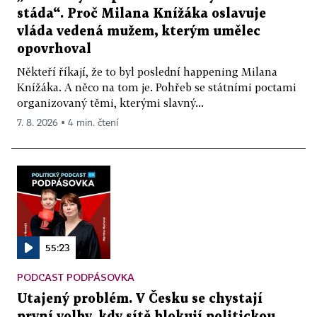
stáda“. Proč Milana Knížáka oslavuje
vláda vedená mužem, kterým umělec
opovrhoval
Někteří říkají, že to byl poslední happening Milana
Knížáka. A něco na tom je. Pohřeb se státními poctami
organizovaný těmi, kterými slavný...
7. 8. 2026 ▪ 4 min. čtení
55:23
PODCAST PODPÁSOVKA
Utajený problém. V Česku se chystají
první volby, kdy sítě blokují politickou