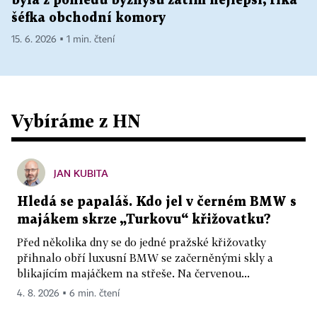
byla z pohledu byznysu zatím nejlepší, říká
šéfka obchodní komory
15. 6. 2026 ▪ 1 min. čtení
Vybíráme z HN
JAN KUBITA
Hledá se papaláš. Kdo jel v černém BMW s
majákem skrze „Turkovu“ křižovatku?
Před několika dny se do jedné pražské křižovatky
přihnalo obří luxusní BMW se začerněnými skly a
blikajícím majáčkem na střeše. Na červenou...
4. 8. 2026 ▪ 6 min. čtení