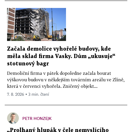
Začala demolice vyhořelé budovy, kde
měla sklad firma Vasky. Dům „ukusuje“
stotunový bagr
Demoliční firma v pátek dopoledne začala bourat
výškovou budovu v někdejším továrním areálu ve Zlíně,
která v červenci vyhořela. Zničený objekt...
7. 8. 2026 ▪ 3 min. čtení
PETR HONZEJK
„Prolhaný hlupák v čele nemyslícího