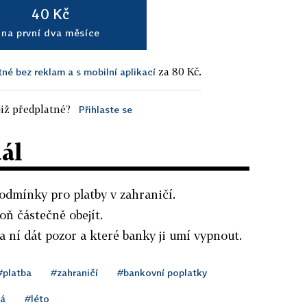
40 Kč
na první dva měsíce
za 80 Kč.
tné bez reklam a s mobilní aplikací
iž předplatné?
Přihlaste se
dál
odmínky pro platby v zahraničí.
ň částečně obejít.
a ní dát pozor a které banky ji umí vypnout.
#platba
#zahraničí
#bankovní poplatky
ná
#léto