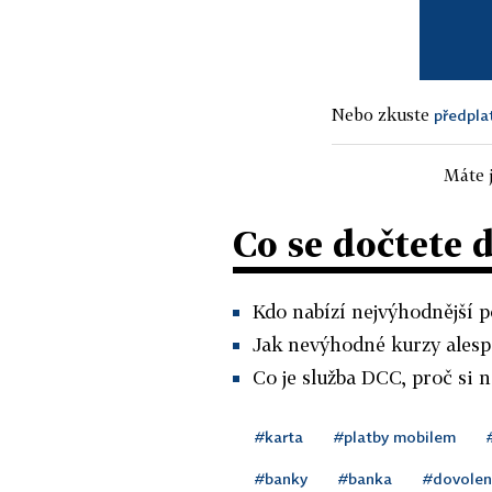
Nebo zkuste
předpla
Máte j
Co se dočtete 
Kdo nabízí nejvýhodnější p
Jak nevýhodné kurzy alespo
Co je služba DCC, proč si n
#karta
#platby mobilem
#banky
#banka
#dovole