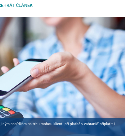
ŘEHRÁT ČLÁNEK
iným nabídkám na trhu mohou klienti při platbě v zahraničí připlatit i