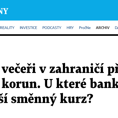
ARCHIV
REALITY
INVESTICE
PODCASTY
HRY
PročNe
D
večeři v zahraničí př
 korun. U které ban
ší směnný kurz?