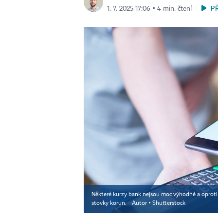
P
1. 7. 2025 17:06 ▪ 4 min. čtení
Některé kurzy bank nejsou moc výhodné a oproti j
stovky korun.
Autor ▪
Shutterstock