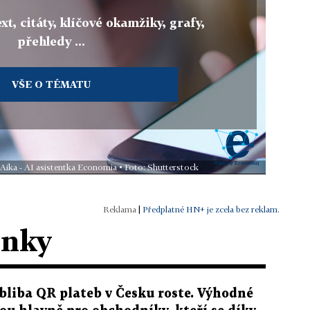
xt, citáty, klíčové okamžiky, grafy,
přehledy ...
VŠE O TÉMATU
 Aika - AI asistentka Economia • Foto: Shutterstock
|
Předplatné HN+ je zcela bez reklam.
ánky
bliba QR plateb v Česku roste. Výhodné