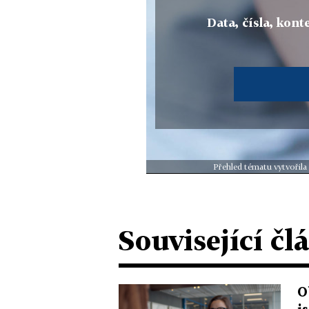
Data, čísla, konte
Přehled tématu vytvořila
Související čl
O