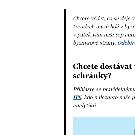
Chcete vědět, co se děje 
trendech myslí lidé z byzn
v pátek vám naši top auto
byznysové strany.
Odebíre
Chcete dostávat 
schránky?
Přihlaste se pravidelném
HN
, kde naleznete naše p
analytiků.