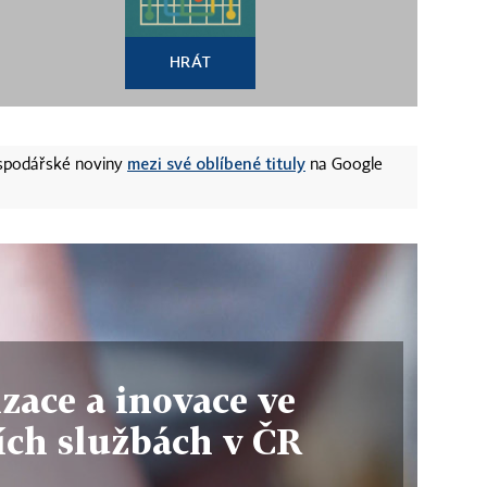
HRÁT
mezi své oblíbené tituly
ospodářské noviny
na Google
izace a inovace ve
ích službách v ČR