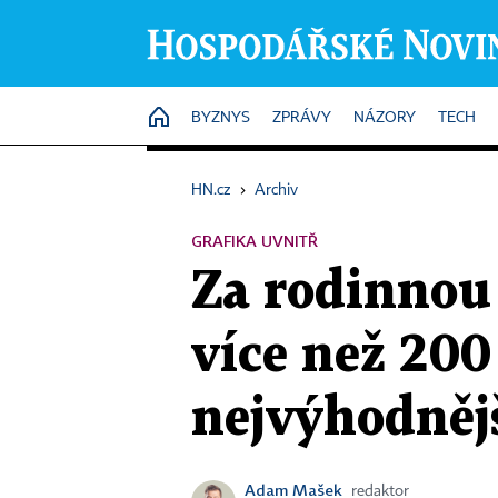
HOME
BYZNYS
ZPRÁVY
NÁZORY
TECH
HN.cz
›
Archiv
GRAFIKA UVNITŘ
Za rodinnou 
více než 200
nejvýhodněj
Adam Mašek
redaktor