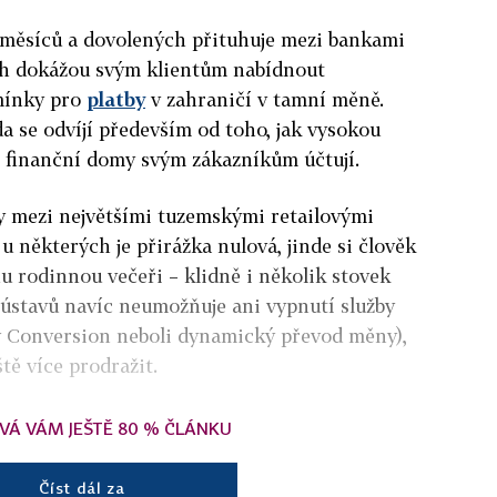
měsíců a dovolených přituhuje mezi bankami
nich dokážou svým klientům nabídnout
mínky pro
platby
v zahraničí v tamní měně.
 se odvíjí především od toho, jak vysokou
finanční domy svým zákazníkům účtují.
y mezi největšími tuzemskými retailovými
u některých je přirážka nulová, jinde si člověk
nu rodinnou večeři – klidně i několik stovek
 ústavů navíc neumožňuje ani vypnutí služby
 Conversion neboli dynamický převod měny)
,
ště více prodražit.
VÁ VÁM JEŠTĚ 80 % ČLÁNKU
Číst dál za