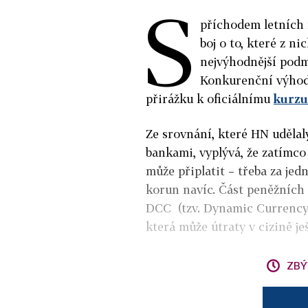
S
příchodem letních 
boj o to, které z 
nejvýhodnější pod
Konkurenční výhoda
přirážku k oficiálnímu
kurzu
Ze srovnání, které HN udělal
bankami, vyplývá, že zatímco 
může připlatit – třeba za jed
korun navíc. Část peněžních
DCC (tzv.
Dynamic Currency
která může útraty v cizině je
ZBÝ