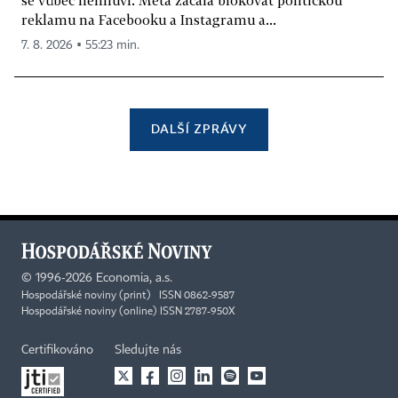
se vůbec nemluví. Meta začala blokovat politickou
reklamu na Facebooku a Instagramu a...
7. 8. 2026 ▪ 55:23 min.
DALŠÍ ZPRÁVY
©
1996-2026
Economia, a.s.
Hospodářské noviny (print) ISSN 0862-9587
Hospodářské noviny (online) ISSN 2787-950X
Certifikováno
Sledujte nás