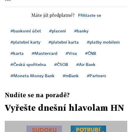
Máte již předplatné?
Přihlaste se
#bankovní účet
#placení
#banky
#platební karty
#platební karta
#platby mobilem
#karta
#Mastercard
#Visa
#ČNB
#Česká spořitelna
#ČSOB
#Air Bank
#Moneta Money Bank
#mBank
#Partners
Nudíte se na poradě?
Vyřešte dnešní hlavolam HN