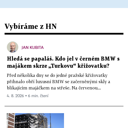
Vybíráme z HN
JAN KUBITA
Hledá se papaláš. Kdo jel v černém BMW s
majákem skrze „Turkovu“ křižovatku?
Před několika dny se do jedné pražské křižovatky
přihnalo obří luxusní BMW se začerněnými skly a
blikajícím majáčkem na střeše. Na červenou...
4. 8. 2026 ▪ 6 min. čtení