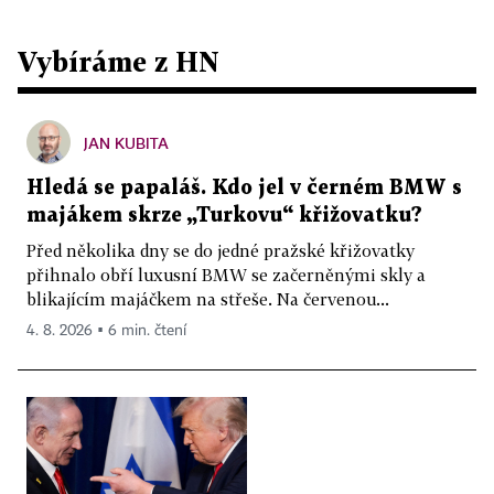
Vybíráme z HN
JAN KUBITA
Hledá se papaláš. Kdo jel v černém BMW s
majákem skrze „Turkovu“ křižovatku?
Před několika dny se do jedné pražské křižovatky
přihnalo obří luxusní BMW se začerněnými skly a
blikajícím majáčkem na střeše. Na červenou...
4. 8. 2026 ▪ 6 min. čtení