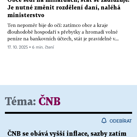
Obce sedí na miliardách, stát se zadlužuje.
Je nutné změnit rozdělení daní, naléhá
ministerstvo
Ten nepoměr bije do očí: zatímco obce a kraje
dlouhodobě hospodaří s přebytky a hromadí volné
peníze na bankovních účtech, stát je pravidelně v...
17. 10. 2025 ▪ 6 min. čtení
Téma:
ČNB
ODEBÍRAT
ČNB se obává vyšší inflace, sazby zatím