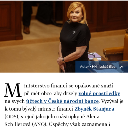
Autor ▪
HN - Lukáš Bíba
M
inisterstvo financí se opakovaně snaží
přimět obce, aby držely
volné prostředky
na svých
účtech v České národní bance
. Vyzýval je
k tomu bývalý ministr financí
Zbyněk Stanjura
(ODS), stejně jako jeho nástupkyně Alena
Schillerová (ANO). Úspěchy však zaznamenali