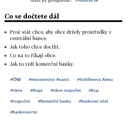
Máte již předplatné?
Přihlaste se
Co se dočtete dál
Proč stát chce, aby obce držely prostředky v
centrální bance.
Jak toho chce docílit.
Co na to říkají obce.
Jak to vidí komerční banky.
#ČNB
#ministerstvo financí
#Schillerová Alena
#obce
#Kraje
#obce rozpočet
#kraj
#rozpočet
#Komerční banka
#bankovní účet
#bankovnictví