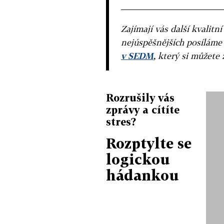
Zajímají vás další kvalit
nejúspěšnějších posíláme
v SEDM
, který si můžete 
Rozrušily vás
zprávy a cítíte
stres?
Rozptylte se
logickou
hádankou