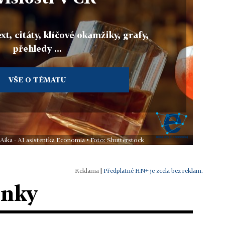
xt, citáty, klíčové okamžiky, grafy,
přehledy ...
VŠE O TÉMATU
 Aika - AI asistentka Economia • Foto: Shutterstock
|
Předplatné HN+ je zcela bez reklam.
ánky