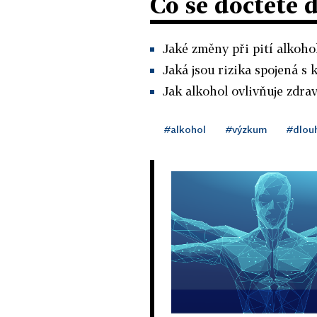
Co se dočtete 
Jaké změny při pití alkoho
Jaká jsou rizika spojená s 
Jak alkohol ovlivňuje zdra
#alkohol
#výzkum
#dlou