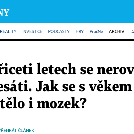
ARCHIV
REALITY
INVESTICE
PODCASTY
HRY
PročNe
D
řiceti letech se nero
sáti. Jak se s věke
tělo i mozek?
PŘEHRÁT ČLÁNEK