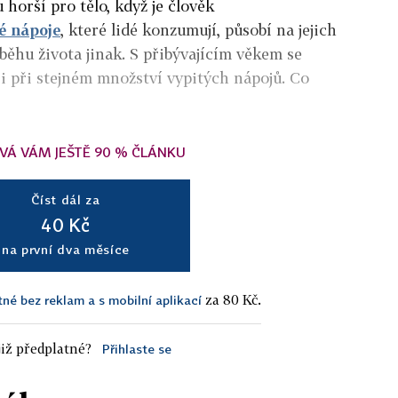
u horší pro tělo, když je člověk
é nápoje
, které lidé konzumují, působí na jejich
běhu života jinak. S přibývajícím věkem se
to i při stejném množství vypitých nápojů. Co
VÁ VÁM JEŠTĚ 90 % ČLÁNKU
Číst dál za
40 Kč
na první dva měsíce
za 80 Kč.
tné bez reklam a s mobilní aplikací
iž předplatné?
Přihlaste se