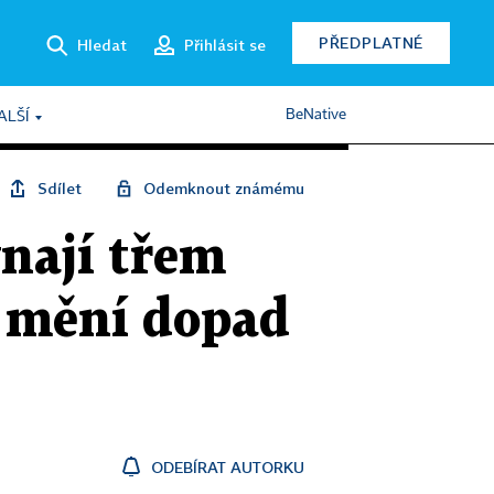
PŘEDPLATNÉ
Hledat
Přihlásit se
BeNative
ALŠÍ
Sdílet
Odemknout známému
vnají třem
m mění dopad
ODEBÍRAT AUTORKU