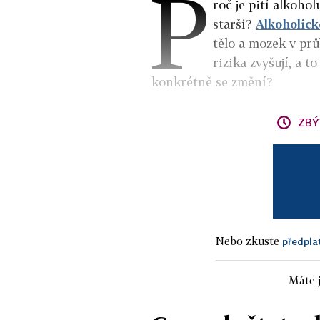
P
roč je pití alkohol
starší?
Alkoholick
tělo a mozek v prů
rizika zvyšují, a 
konkrétně se změní?
ZBÝ
Nebo zkuste
předpla
Máte j