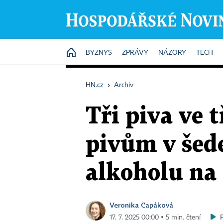
HOME
BYZNYS
ZPRÁVY
NÁZORY
TECH
HN.cz
›
Archiv
Tři piva ve t
pivům v šede
alkoholu na 
Veronika Capáková
17. 7. 2025 00:00 ▪ 5 min. čtení