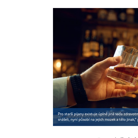
Pro starší pijany existuje úplně jiná sada zdravot
snášeli, nyní působí na jejich mozek a tělo jinak,