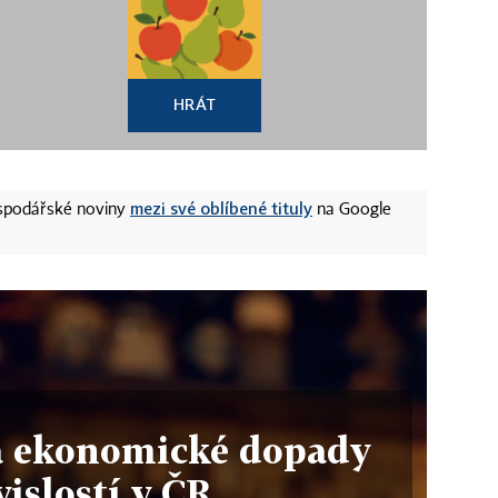
HRÁT
mezi své oblíbené tituly
ospodářské noviny
na Google
a ekonomické dopady
vislostí v ČR