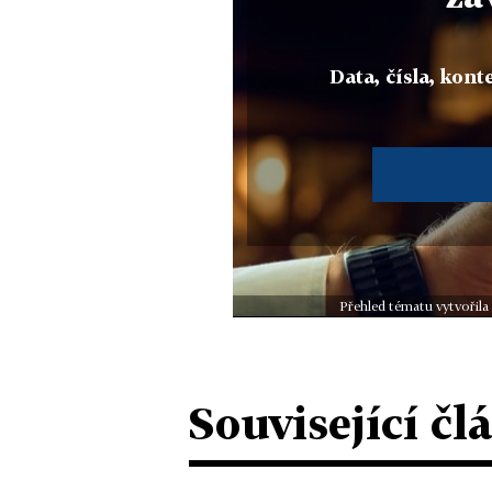
Data, čísla, konte
Přehled tématu vytvořila
Související čl