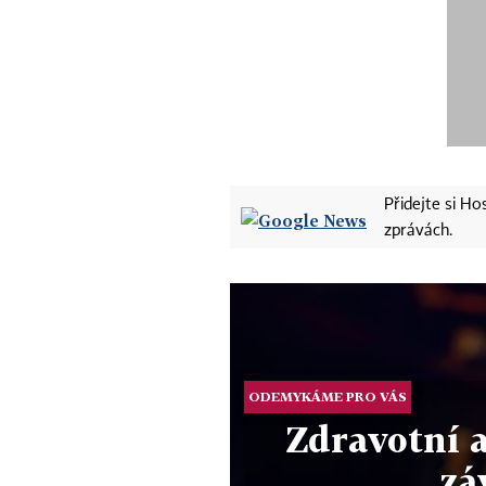
Přidejte si H
zprávách.
ODEMYKÁME PRO VÁS
Zdravotní 
zá