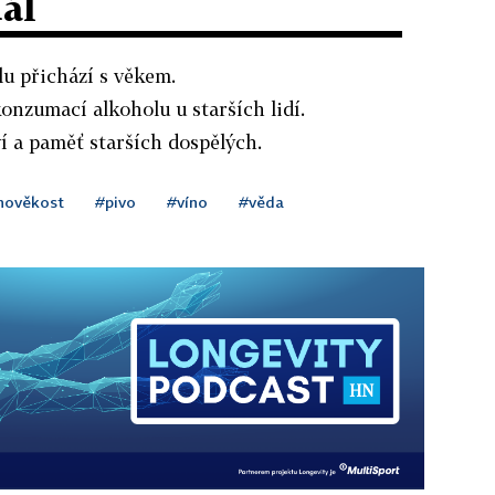
dál
lu přichází s věkem.
konzumací alkoholu u starších lidí.
ví a paměť starších dospělých.
hověkost
#pivo
#víno
#věda