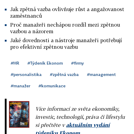
Jak zpětná vazba ovlivňuje růst a angažovanost
zaměstnanců
Proč manažeři nechápou rozdíl mezi zpětnou
vazbou a názorem
Jaké dovednosti a nástroje manažeři potřebují
pro efektivní zpětnou vazbu
#HR
#Týdeník Ekonom
#firmy
#personalistika
#zpětná vazba
#management
#manažer
#komunikace
Více informací ze světa ekonomiky,
investic, technologií, práva či lifestylu
si přečtěte v
aktuálním vydání
týdeníku Ekonom
.