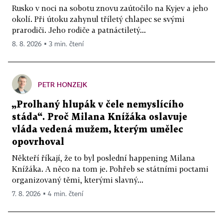
Rusko v noci na sobotu znovu zaútočilo na Kyjev a jeho
okolí. Při útoku zahynul tříletý chlapec se svými
prarodiči. Jeho rodiče a patnáctiletý...
8. 8. 2026 ▪ 3 min. čtení
PETR HONZEJK
„Prolhaný hlupák v čele nemyslícího
stáda“. Proč Milana Knížáka oslavuje
vláda vedená mužem, kterým umělec
opovrhoval
Někteří říkají, že to byl poslední happening Milana
Knížáka. A něco na tom je. Pohřeb se státními poctami
organizovaný těmi, kterými slavný...
7. 8. 2026 ▪ 4 min. čtení