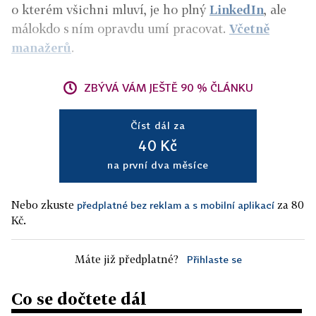
o kterém všichni mluví, je ho plný
LinkedIn
, ale
málokdo s ním opravdu umí pracovat.
Včetně
manažerů
.
ZBÝVÁ VÁM JEŠTĚ 90 % ČLÁNKU
Číst dál za
40 Kč
na první dva měsíce
Nebo zkuste
za 80
předplatné bez reklam a s mobilní aplikací
Kč.
Máte již předplatné?
Přihlaste se
Co se dočtete dál