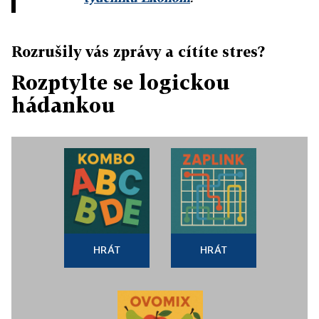
Rozrušily vás zprávy a cítíte stres?
Rozptylte se logickou
hádankou
HRÁT
HRÁT