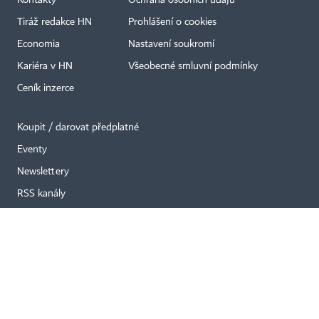
Kontakty
Ochrana osobních údajů
Tiráž redakce HN
Prohlášení o cookies
×
Economia
Nastavení soukromí
Kariéra v HN
Všeobecné smluvní podmínky
Ceník inzerce
Koupit / darovat předplatné
Eventy
Newslettery
RSS kanály
Autorská práva vykonává vydavatel. Bez písemného svolení vydavatele je
zakázáno jakékoli užití částí nebo celku díla, zejména rozmnožování a šíření
jakýmkoli způsobem, mechanickým nebo elektronickým, v českém nebo
jiném jazyce. Bez souhlasu vydavatele je zakázáno též rozmnožování
obsahu pro účely automatizované analýzy textů nebo dat
podle ustanovení § 39c autorského zákona.