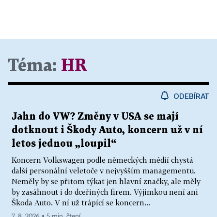
Téma:
HR
ODEBÍRAT
Jahn do VW? Změny v USA se mají
dotknout i Škody Auto, koncern už v ní
letos jednou „loupil“
Koncern Volkswagen podle německých médií chystá
další personální veletoče v nejvyšším managementu.
Neměly by se přitom týkat jen hlavní značky, ale měly
by zasáhnout i do dceřiných firem. Výjimkou není ani
Škoda Auto. V ní už trápící se koncern...
7. 8. 2026 ▪ 5 min. čtení