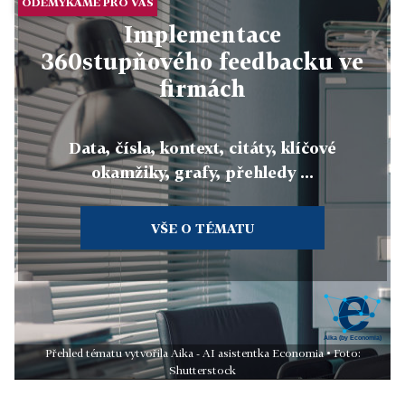
ODEMYKÁME PRO VÁS
Implementace
360stupňového feedbacku ve
firmách
Data, čísla, kontext, citáty, klíčové
okamžiky, grafy, přehledy ...
VŠE O TÉMATU
Přehled tématu vytvořila Aika - AI asistentka Economia • Foto:
Shutterstock