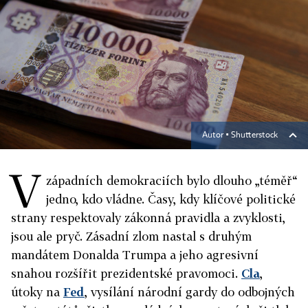
Autor ▪
Shutterstock
V
západních demokraciích bylo dlouho „téměř“
jedno, kdo vládne. Časy, kdy klíčové politické
strany respektovaly zákonná pravidla a zvyklosti,
jsou ale pryč. Zásadní zlom nastal s druhým
mandátem Donalda Trumpa a jeho agresivní
snahou rozšířit prezidentské pravomoci.
Cla
,
útoky na
Fed
, vysílání národní gardy do odbojných