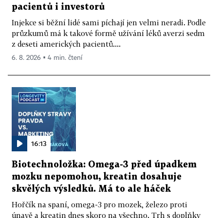
pacientů i investorů
Injekce si běžní lidé sami píchají jen velmi neradi. Podle
průzkumů má k takové formě užívání léků averzi sedm
z deseti amerických pacientů....
6. 8. 2026 ▪ 4 min. čtení
16:13
Biotechnoložka: Omega-3 před úpadkem
mozku nepomohou, kreatin dosahuje
skvělých výsledků. Má to ale háček
Hořčík na spaní, omega-3 pro mozek, železo proti
únavě a kreatin dnes skoro na všechno. Trh s doplňky