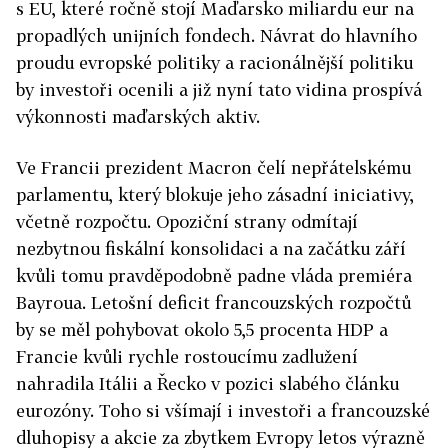
s EU, které ročně stojí Maďarsko miliardu eur na
propadlých unijních fondech. Návrat do hlavního
proudu evropské politiky a racionálnější politiku
by investoři ocenili a již nyní tato vidina prospívá
výkonnosti maďarských aktiv.
Ve Francii prezident Macron čelí nepřátelskému
parlamentu, který blokuje jeho zásadní iniciativy,
včetně rozpočtu. Opoziční strany odmítají
nezbytnou fiskální konsolidaci a na začátku září
kvůli tomu pravděpodobně padne vláda premiéra
Bayroua. Letošní deficit francouzských rozpočtů
by se měl pohybovat okolo 5,5 procenta HDP a
Francie kvůli rychle rostoucímu zadlužení
nahradila Itálii a Řecko v pozici slabého článku
eurozóny. Toho si všímají i investoři a francouzské
dluhopisy a akcie za zbytkem Evropy letos výrazně