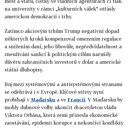
měst a států, čistky ve vládních agenturách či tlak
na univerzity v rámci „kulturních válek“ otřásly
americkou demokracií i trhy.
Zatímco akciovým trhům Trump negativní dopad
některých kroků kompenzoval omezením regulace
a snížením daní, jeho libovůle, nepředvídatelnost a
zneužívání sankcí k politickým cílům narušily
důvěru zahraničních investorů v dolar a americké
státní dluhopisy.
Boj mezi systémovými a antisystémovými stranami
se odehrává i v Evropě. Klíčové střety nyní
probíhají v
Maďarsku
a ve
Francii
. V Maďarsku by
mohly dubnové volby ukončit dvacetiletou vládu
Viktora Orbána, která zemi přinesla ekonomické
zaostávání, epidemii korupce a nekončící konflikty