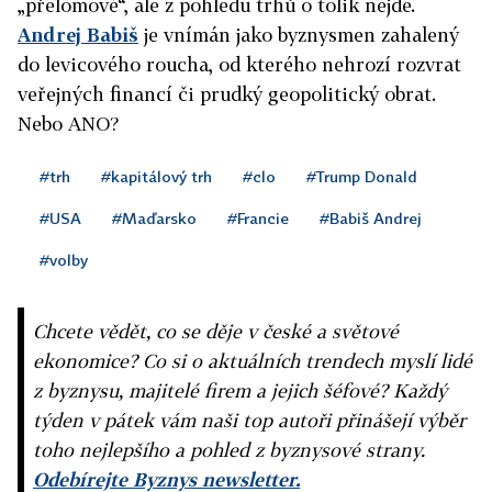
„přelomové“, ale z pohledu trhů o tolik nejde.
Andrej Babiš
je vnímán jako byznysmen zahalený
do levicového roucha, od kterého nehrozí rozvrat
veřejných financí či prudký geopolitický obrat.
Nebo ANO?
#trh
#kapitálový trh
#clo
#Trump Donald
#USA
#Maďarsko
#Francie
#Babiš Andrej
#volby
Chcete vědět, co se děje v české a světové
ekonomice? Co si o aktuálních trendech myslí lidé
z byznysu, majitelé firem a jejich šéfové? Každý
týden v pátek vám naši top autoři přinášejí výběr
toho nejlepšího a pohled z byznysové strany.
Odebírejte Byznys newsletter.