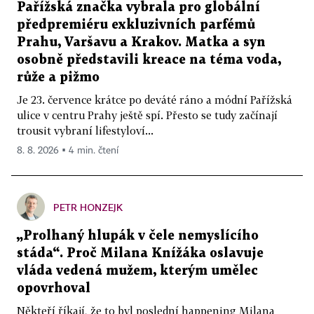
Pařížská značka vybrala pro globální
předpremiéru exkluzivních parfémů
Prahu, Varšavu a Krakov. Matka a syn
osobně představili kreace na téma voda,
růže a pižmo
Je 23. července krátce po deváté ráno a módní Pařížská
ulice v centru Prahy ještě spí. Přesto se tudy začínají
trousit vybraní lifestyloví...
8. 8. 2026 ▪ 4 min. čtení
PETR HONZEJK
„Prolhaný hlupák v čele nemyslícího
stáda“. Proč Milana Knížáka oslavuje
vláda vedená mužem, kterým umělec
opovrhoval
Někteří říkají, že to byl poslední happening Milana