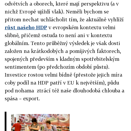
odvětvích a oborech, které mají perspektivu (a v
nichž Evropě ujíždí vlak). Neměli bychom se
přitom nechat uchlácholit tím, že aktuálně vyhlíží
růst našeho HDP
v evropském kontextu velmi
slibně, přičemž ostuda to není ani v kontextu
globálním. Tento průběžný výsledek je však dosti
založen na krátkodobých a pomíjivých faktorech,
spojených především s kladným spotřebitelským
sentimentem (po předchozím období půstu).
Investice rostou velmi bídně (přestože jejich míra
coby podíl na HDP patří v EU k největším), půdu
pod nohama ztrácí též naše dlouhodobá chlouba a
spása – export.