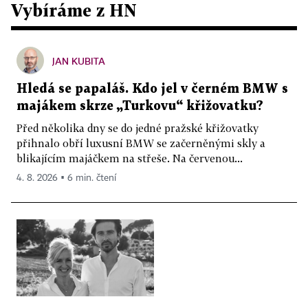
Vybíráme z HN
JAN KUBITA
Hledá se papaláš. Kdo jel v černém BMW s
majákem skrze „Turkovu“ křižovatku?
Před několika dny se do jedné pražské křižovatky
přihnalo obří luxusní BMW se začerněnými skly a
blikajícím majáčkem na střeše. Na červenou...
4. 8. 2026 ▪ 6 min. čtení