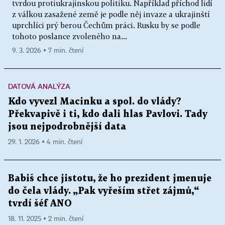
tvrdou protiukrajinskou politiku. Například příchod lidí
z válkou zasažené země je podle něj invaze a ukrajinští
uprchlíci prý berou Čechům práci. Rusku by se podle
tohoto poslance zvoleného na...
9. 3. 2026 ▪ 7 min. čtení
DATOVÁ ANALÝZA
Kdo vyvezl Macinku a spol. do vlády?
Překvapivě i ti, kdo dali hlas Pavlovi. Tady
jsou nejpodrobnější data
29. 1. 2026 ▪ 4 min. čtení
Babiš chce jistotu, že ho prezident jmenuje
do čela vlády. „Pak vyřeším střet zájmů,“
tvrdí šéf ANO
18. 11. 2025 ▪ 2 min. čtení