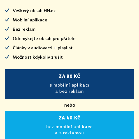
Veškerý obsah HN.cz
Mobilní aplikace
Bez reklam
Odemykejte obsah pro přátele
Články v audioverzi + playlist
Možnost kdykoliv zrušit
ZA 80 KČ
s mobilní aplikací
a bez reklam
nebo
ZA 40 KČ
bez mobilní aplikace
a s reklamou