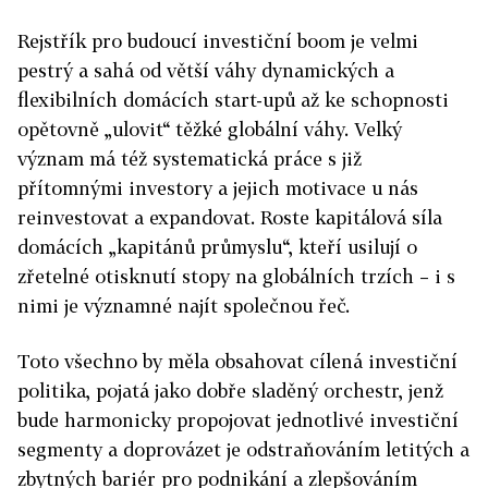
Rejstřík pro budoucí investiční boom je velmi
pestrý a sahá od větší váhy dynamických a
flexibilních domácích start-upů až ke schopnosti
opětovně „ulovit“ těžké globální váhy. Velký
význam má též systematická práce s již
přítomnými investory a jejich motivace u nás
reinvestovat a expandovat. Roste kapitálová síla
domácích „kapitánů průmyslu“, kteří usilují o
zřetelné otisknutí stopy na globálních trzích – i s
nimi je významné najít společnou řeč.
Toto všechno by měla obsahovat cílená investiční
politika, pojatá jako dobře sladěný orchestr, jenž
bude harmonicky propojovat jednotlivé investiční
segmenty a doprovázet je odstraňováním letitých a
zbytných bariér pro podnikání a zlepšováním