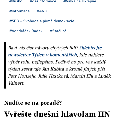
#Rusko
#dezinformace
#Válka na Ukrajině
#informace
#ANO
#SPD – Svoboda a přímá demokracie
#Vondráček Radek
#Stačilo!
Baví vás číst názory chytrých lidí?
Odebírejte
newsletter Týden v komentářích
, kde najdete
výběr toho nejlepšího. Pečlivě ho pro vás každý
týden sestavuje Jan Kubita a kromě jiných píší
Petr Honzejk, Julie Hrstková, Martin Ehl a Luděk
Vainert.
Nudíte se na poradě?
Vyřešte dnešní hlavolam HN