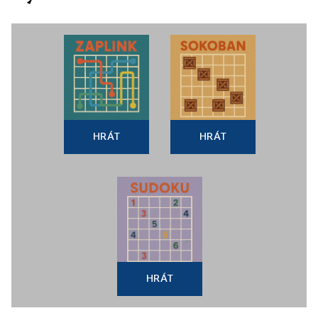
HRÁT
HRÁT
HRÁT