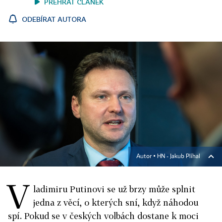
PŘEHRÁT ČLÁNEK
ODEBÍRAT AUTORA
Autor ▪
HN - Jakub Plíhal
V
ladimiru Putinovi se už brzy může splnit
jedna z věcí, o kterých sní, když náhodou
spí. Pokud se v českých volbách dostane k moci