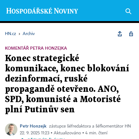
HN.cz
›
Archiv
KOMENTÁŘ PETRA HONZEJKA
Konec strategické
komunikace, konec blokování
dezinformací, ruské
propagandě otevřeno. ANO,
SPD, komunisté a Motoristé
plní Putinův sen
Petr Honzejk
zástupce šéfredaktora a šéfkomentátor HN
22. 9. 2025 11:23 ▪ Aktualizováno ▪ 4 min. čtení