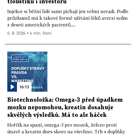
tlouštíků i investorů
Injekce si běžní lidé sami píchají jen velmi neradi. Podle
průzkumů má k takové formě užívání léků averzi sedm
z deseti amerických pacientů....
6. 8. 2026 ▪ 4 min. čtení
16:13
Biotechnoložka: Omega-3 před úpadkem
mozku nepomohou, kreatin dosahuje
skvělých výsledků. Má to ale háček
Hořčík na spaní, omega-3 pro mozek, železo proti
únavě a kreatin dnes skoro na všechno. Trh s doplňky