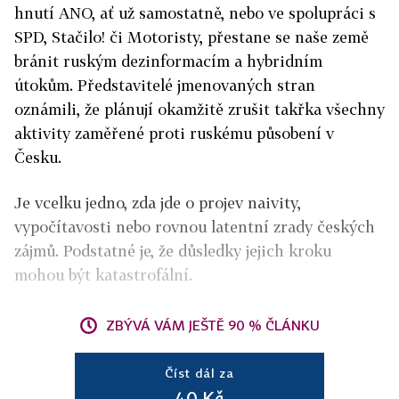
hnutí ANO, ať už samostatně, nebo ve spolupráci s
SPD, Stačilo! či Motoristy, přestane se naše země
bránit ruským dezinformacím a hybridním
útokům. Představitelé jmenovaných stran
oznámili, že plánují okamžitě zrušit takřka všechny
aktivity zaměřené proti ruskému působení v
Česku.
Je vcelku jedno, zda jde o projev naivity,
vypočítavosti nebo rovnou latentní zrady českých
zájmů. Podstatné je, že důsledky jejich kroku
mohou být katastrofální.
ZBÝVÁ VÁM JEŠTĚ 90 % ČLÁNKU
Číst dál za
40 Kč