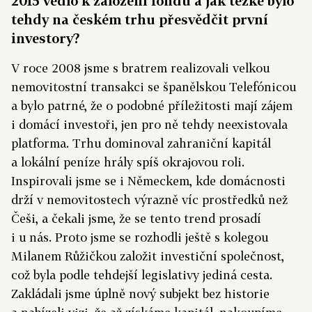
2015 vedlo k založení fondu a jak těžké bylo
tehdy na českém trhu přesvědčit první
investory?
V roce 2008 jsme s bratrem realizovali velkou
nemovitostní transakci se španělskou Telefónicou
a bylo patrné, že o podobné příležitosti mají zájem
i domácí investoři, jen pro ně tehdy neexistovala
platforma. Trhu dominoval zahraniční kapitál
a lokální peníze hrály spíš okrajovou roli.
Inspirovali jsme se i Německem, kde domácnosti
drží v nemovitostech výrazně víc prostředků než
Češi, a čekali jsme, že se tento trend prosadí
i u nás. Proto jsme se rozhodli ještě s kolegou
Milanem Růžičkou založit investiční společnost,
což byla podle tehdejší legislativy jediná cesta.
Zakládali jsme úplně nový subjekt bez historie