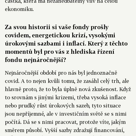
částka, která má nezanedbatelný vliv na celou
ekonomiku.
Za svou historii si vaše fondy prošly
covidem, energetickou krizí, vysokými
úrokovými sazbami i inflací. Který z těchto
momentů byl pro vás z hlediska řízení
fondu nejnáročnější?
Nejnáročnější období pro nás byl jednoznačně
covid. A to nejen kvůli tomu, že zasáhl celý trh, ale
hlavně proto, že to byla úplně nová zkušenost. Když
to srovnám s jinými krizemi, třeba vysoká inflace
nebo prudký růst úrokových sazeb, tyto situace
jsou nepříjemné, ale v investičním světě se s nimi
počítá. Dá se s nimi pracovat, protože víte, jakým
směrem působí. Vyšší sazby zdražují financování,