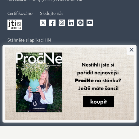
Hospodářské noviny (online) ISSN 2787-950X
Certifikováno
Sledujte nás
Stáhněte si aplikaci HN
×
Kontakty
Ochrana osobních údajů
Tiráž redakce HN
Prohlášení o cookies
Economia
Nastavení soukromí
Kariéra v HN
Všeobecné smluvní podmínky
Ceník inzerce
Koupit / darovat předplatné