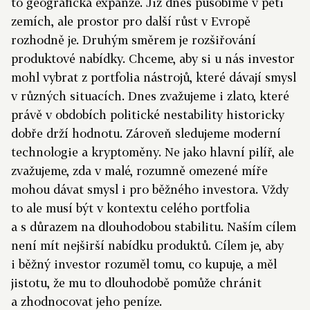
to geografická expanze. Již dnes působíme v pěti
zemích, ale prostor pro další růst v Evropě
rozhodně je. Druhým směrem je rozšiřování
produktové nabídky. Chceme, aby si u nás investor
mohl vybrat z portfolia nástrojů, které dávají smysl
v různých situacích. Dnes zvažujeme i zlato, které
právě v obdobích politické nestability historicky
dobře drží hodnotu. Zároveň sledujeme moderní
technologie a kryptoměny. Ne jako hlavní pilíř, ale
zvažujeme, zda v malé, rozumně omezené míře
mohou dávat smysl i pro běžného investora. Vždy
to ale musí být v kontextu celého portfolia
a s důrazem na dlouhodobou stabilitu. Naším cílem
není mít nejširší nabídku produktů. Cílem je, aby
i běžný investor rozuměl tomu, co kupuje, a měl
jistotu, že mu to dlouhodobě pomůže chránit
a zhodnocovat jeho peníze.