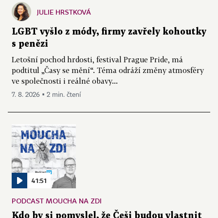
JULIE HRSTKOVÁ
LGBT vyšlo z módy, firmy zavřely kohoutky
s penězi
Letošní pochod hrdosti, festival Prague Pride, má
podtitul „Časy se mění“. Téma odráží změny atmosféry
ve společnosti i reálné obavy...
7. 8. 2026 ▪ 2 min. čtení
41:51
PODCAST MOUCHA NA ZDI
Kdo by si pomyslel, že Češi budou vlastnit