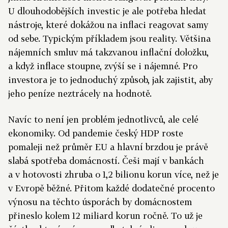
U dlouhodobějších investic je ale potřeba hledat
nástroje, které dokážou na inflaci reagovat samy
od sebe. Typickým příkladem jsou reality. Většina
nájemních smluv má takzvanou inflační doložku,
a když inflace stoupne, zvýší se i nájemné. Pro
investora je to jednoduchý způsob, jak zajistit, aby
jeho peníze neztrácely na hodnotě.
Navíc to není jen problém jednotlivců, ale celé
ekonomiky. Od pandemie český HDP roste
pomaleji než průměr EU a hlavní brzdou je právě
slabá spotřeba domácností. Češi mají v bankách
a v hotovosti zhruba o 1,2 bilionu korun více, než je
v Evropě běžné. Přitom každé dodatečné procento
výnosu na těchto úsporách by domácnostem
přineslo kolem 12 miliard korun ročně. To už je