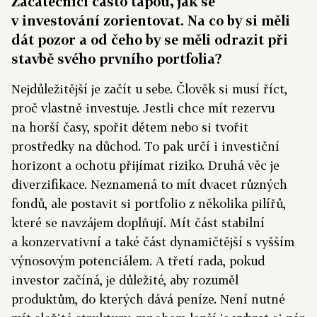
Začátečníci často tápou, jak se
v investování zorientovat. Na co by si měli
dát pozor a od čeho by se měli odrazit při
stavbě svého prvního portfolia?
Nejdůležitější je začít u sebe. Člověk si musí říct,
proč vlastně investuje. Jestli chce mít rezervu
na horší časy, spořit dětem nebo si tvořit
prostředky na důchod. To pak určí i investiční
horizont a ochotu přijímat riziko. Druhá věc je
diverzifikace. Neznamená to mít dvacet různých
fondů, ale postavit si portfolio z několika pilířů,
které se navzájem doplňují. Mít část stabilní
a konzervativní a také část dynamičtější s vyšším
výnosovým potenciálem. A třetí rada, pokud
investor začíná, je důležité, aby rozuměl
produktům, do kterých dává peníze. Není nutné