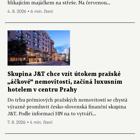
blikajícím majáčkem na střeše. Na červenou...
4. 8. 2026 ▪ 6 min. čtení
Skupina J&T chce vzít útokem pražské
„áčkové“ nemovitosti, začíná luxusním
hotelem v centru Prahy
Do trhu prémiových pražských nemovitostí se chystá
výrazně promluvit česko-slovenská finanční skupina
J&T. Podle informací HN na to vytváří...
7. 8. 2026 ▪ 4 min. čtení