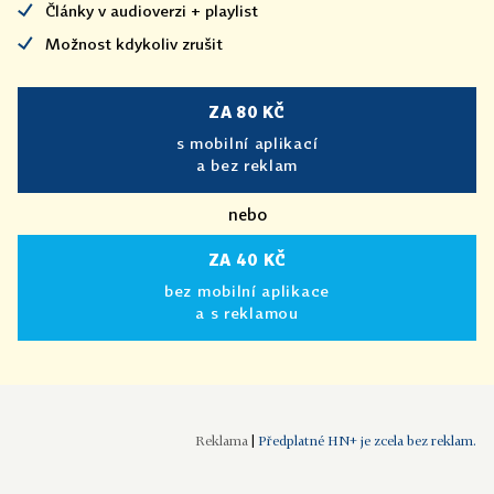
Články v audioverzi + playlist
Možnost kdykoliv zrušit
ZA 80 KČ
s mobilní aplikací
a bez reklam
nebo
ZA 40 KČ
bez mobilní aplikace
a s reklamou
|
Předplatné HN+ je zcela bez reklam.