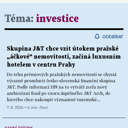
Téma:
investice
ODEBÍRAT
Skupina J&T chce vzít útokem pražské
„áčkové“ nemovitosti, začíná luxusním
hotelem v centru Prahy
Do trhu prémiových pražských nemovitostí se chystá
výrazně promluvit česko-slovenská finanční skupina
J&T. Podle informací HN na to vytváří zcela nový
ambiciózní fond po vzoru úspěšného J&T Arch, do
kterého chce nakoupit významné tuzemské...
7. 8. 2026 ▪ 4 min. čtení
RANNÍ BRÍFINK