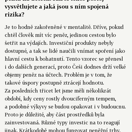
vysvětlujete a jaká jsou s ním spojená
rizika?
Je to hodně zakořeněné v mentalitě. Dříve, pokud
chtěl člověk mít víc peněz, jedinou cestou bylo
šetřit na výdajích. Investiční produkty nebyly
dostupné, a tak se lidé naučili vnímat spoření jako
hlavní cestu k bohatnutí. Tento vzorec se přenesl
i do dalších generací, proto Češi dodnes drží velké
objemy peněz na účtech. Problém je v tom, že
takové úspory postupně ztrácejí hodnotu.
Za posledních třicet let jsme měli několikrát
období, kdy ceny rostly dvouciferným tempem,
a podobné výkyvy se budou opakovat i v budoucnu.
Proto je důležité, aby část prostředků byla
zainvestovaná. Různé typy investic na to reagují
jinak. Krátkodobě mohou fungovat peněžní trhy.