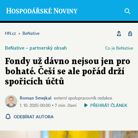
HN.cz
›
BeNative
BeNative – partnerský obsah
Co je BeNative
Fondy už dávno nejsou jen pro
bohaté. Češi se ale pořád drží
spořicích účtů
Roman Smejkal
externí spolupracovník redakce
PŘEHRÁT ČLÁNEK
1. 10. 2025 00:00 ▪ 7 min. čtení
ODEBÍRAT AUTORA