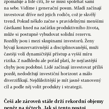
zpomaluje a lidé cítí, že se musí spoléhat sami
na sebe. Vidíme i generační posun. Mladí začínají
investovat dříve než jejich rodiče, což je skvělý
trend. Pokud někdo začne s pravidelnými menšími
částkami hned na začátku produktivního života,
může si postupně vybudovat solidní rezervu.
Rozdíly jsou i mezi skupinami investorů. Ženy
bývají konzervativnější a disciplinovanější, muži
častěji volí dynamičtější přístup a vyšší míru
rizika. Z nadhledu ale pořád platí, že nejčastější
chyby jsou podobné. Lidé začínají investovat příliš
pozdě, nedodržují investiční horizont a málo
diverzifikují. Nejdůležitější je mít jasně stanovený
cíl a podle něj volit produkty i strategii.
Češi ale zároveň stále drží rekordní objemy
peněz na účtech. Jak si tento postoj