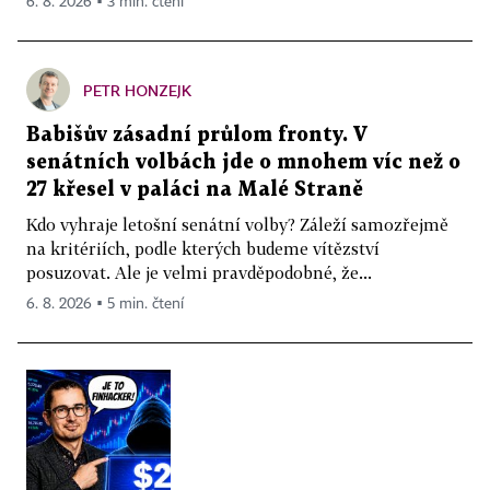
6. 8. 2026 ▪ 3 min. čtení
PETR HONZEJK
Babišův zásadní průlom fronty. V
senátních volbách jde o mnohem víc než o
27 křesel v paláci na Malé Straně
Kdo vyhraje letošní senátní volby? Záleží samozřejmě
na kritériích, podle kterých budeme vítězství
posuzovat. Ale je velmi pravděpodobné, že...
6. 8. 2026 ▪ 5 min. čtení