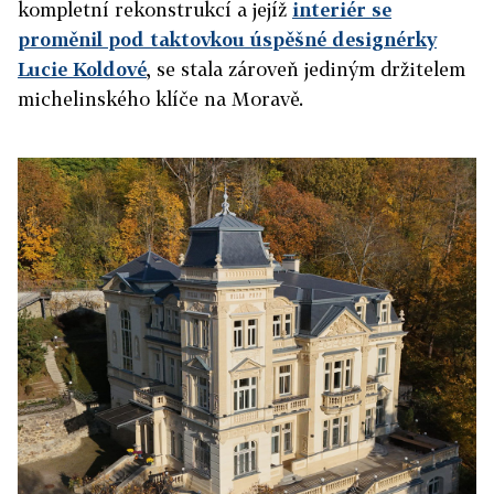
kompletní rekonstrukcí a jejíž
interiér se
proměnil pod taktovkou úspěšné designérky
Lucie Koldové
, se stala zároveň jediným držitelem
michelinského klíče na Moravě.