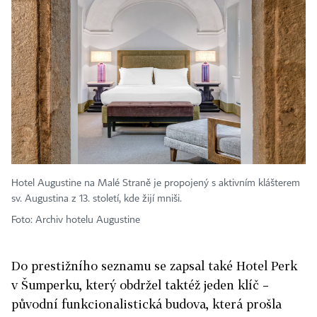
Hotel Augustine na Malé Straně je propojený s aktivním klášterem
sv. Augustina z 13. století, kde žijí mniši.
Foto: Archiv hotelu Augustine
Do prestižního seznamu se zapsal také Hotel Perk
v Šumperku, který obdržel taktéž jeden klíč –
původní funkcionalistická budova, která prošla