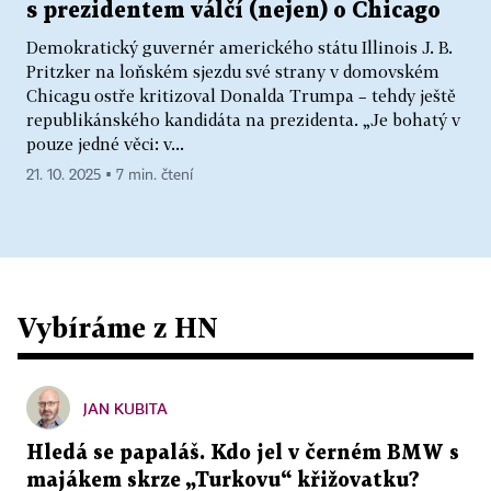
s prezidentem válčí (nejen) o Chicago
Demokratický guvernér amerického státu Illinois J. B.
Pritzker na loňském sjezdu své strany v domovském
Chicagu ostře kritizoval Donalda Trumpa – tehdy ještě
republikánského kandidáta na prezidenta. „Je bohatý v
pouze jedné věci: v...
21. 10. 2025 ▪ 7 min. čtení
Vybíráme z HN
JAN KUBITA
Hledá se papaláš. Kdo jel v černém BMW s
majákem skrze „Turkovu“ křižovatku?