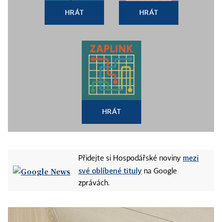
HRÁT
HRÁT
HRÁT
mezi
Přidejte si Hospodářské noviny
své oblíbené tituly
na Google
zprávách.