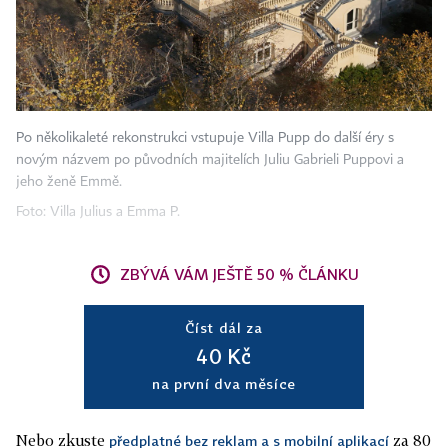
Po několikaleté rekonstrukci vstupuje Villa Pupp do další éry s
novým názvem po původních majitelích Juliu Gabrieli Puppovi a
jeho ženě Emmě.
Foto: Villa Julius a Emma P.
ZBÝVÁ VÁM JEŠTĚ 50 % ČLÁNKU
Číst dál za
40 Kč
na první dva měsíce
Nebo zkuste
za 80
předplatné bez reklam a s mobilní aplikací