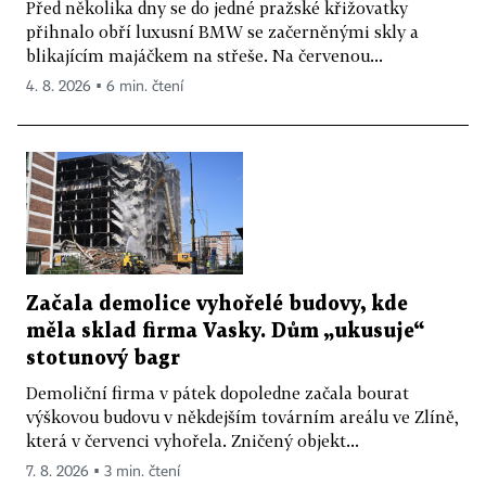
Před několika dny se do jedné pražské křižovatky
přihnalo obří luxusní BMW se začerněnými skly a
blikajícím majáčkem na střeše. Na červenou...
4. 8. 2026 ▪ 6 min. čtení
Začala demolice vyhořelé budovy, kde
měla sklad firma Vasky. Dům „ukusuje“
stotunový bagr
Demoliční firma v pátek dopoledne začala bourat
výškovou budovu v někdejším továrním areálu ve Zlíně,
která v červenci vyhořela. Zničený objekt...
7. 8. 2026 ▪ 3 min. čtení