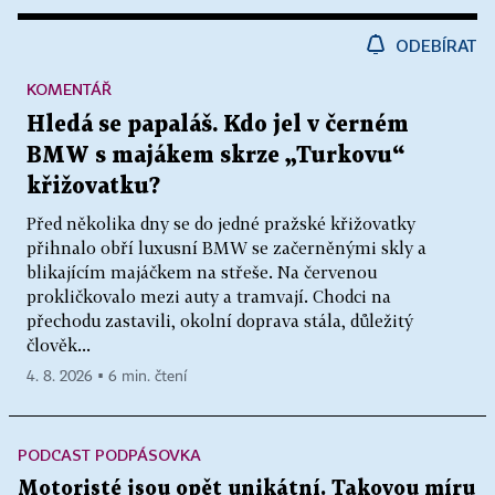
ODEBÍRAT
KOMENTÁŘ
Hledá se papaláš. Kdo jel v černém
BMW s majákem skrze „Turkovu“
křižovatku?
Před několika dny se do jedné pražské křižovatky
přihnalo obří luxusní BMW se začerněnými skly a
blikajícím majáčkem na střeše. Na červenou
prokličkovalo mezi auty a tramvají. Chodci na
přechodu zastavili, okolní doprava stála, důležitý
člověk...
4. 8. 2026 ▪ 6 min. čtení
PODCAST PODPÁSOVKA
Motoristé jsou opět unikátní. Takovou míru