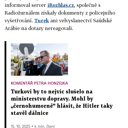
informoval server
iRozhlas.cz
, společně s
Radiožurnálem získaly dokumenty z policejního
vyšetřování.
Turek
ani velvyslanectví Saúdské
Arábie na dotazy nereagovali.
KOMENTÁŘ PETRA HONZEJKA
Turkovi by to nejvíc slušelo na
ministerstvu dopravy. Mohl by
„černohumorně“ hlásit, že Hitler taky
stavěl dálnice
15. 10. 2025 ▪ 4 min. čtení