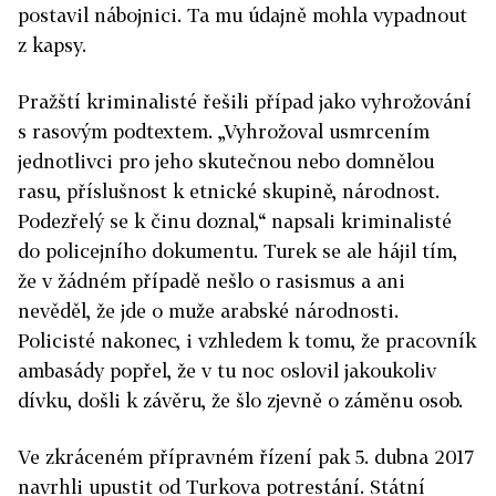
postavil nábojnici. Ta mu údajně mohla vypadnout
z kapsy.
Pražští kriminalisté řešili případ jako vyhrožování
s rasovým podtextem. „Vyhrožoval usmrcením
jednotlivci pro jeho skutečnou nebo domnělou
rasu, příslušnost k etnické skupině, národnost.
Podezřelý se k činu doznal,“ napsali kriminalisté
do policejního dokumentu. Turek se ale hájil tím,
že v žádném případě nešlo o rasismus a ani
nevěděl, že jde o muže arabské národnosti.
Policisté nakonec, i vzhledem k tomu, že pracovník
ambasády popřel, že v tu noc oslovil jakoukoliv
dívku, došli k závěru, že šlo zjevně o záměnu osob.
Ve zkráceném přípravném řízení pak 5. dubna 2017
navrhli upustit od Turkova potrestání. Státní