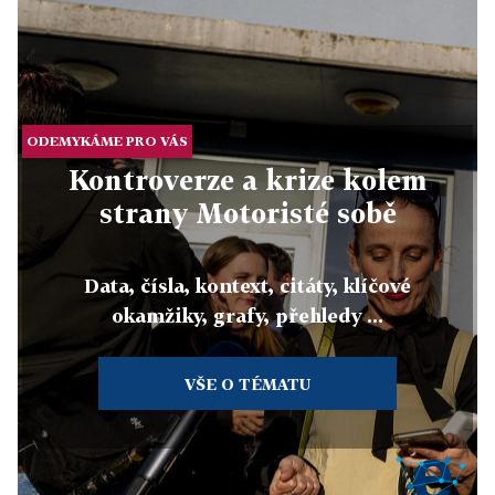
ODEMYKÁME PRO VÁS
Kontroverze a krize kolem
strany Motoristé sobě
Data, čísla, kontext, citáty, klíčové
okamžiky, grafy, přehledy ...
VŠE O TÉMATU