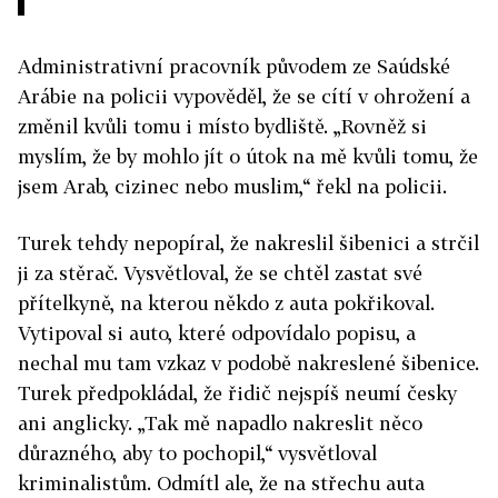
Administrativní pracovník původem ze Saúdské
Arábie na policii vypověděl, že se cítí v ohrožení a
změnil kvůli tomu i místo bydliště. „Rovněž si
myslím, že by mohlo jít o útok na mě kvůli tomu, že
jsem Arab, cizinec nebo muslim,“ řekl na policii.
Turek tehdy nepopíral, že nakreslil šibenici a strčil
ji za stěrač. Vysvětloval, že se chtěl zastat své
přítelkyně, na kterou někdo z auta pokřikoval.
Vytipoval si auto, které odpovídalo popisu, a
nechal mu tam vzkaz v podobě nakreslené šibenice.
Turek předpokládal, že řidič nejspíš neumí česky
ani anglicky. „Tak mě napadlo nakreslit něco
důrazného, aby to pochopil,“ vysvětloval
kriminalistům. Odmítl ale, že na střechu auta