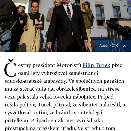
Autor ▪
ČTK
Č
estný prezident Motoristů
Filip Turek
před
osmi lety vyhrožoval zaměstnanci
saúdskoarabské ambasády. Ve společných garážích
mu za stěrač auta dal obrázek šibenice, na střeše
vozu pak stála velká lovecká nábojnice. Případ
řešila policie, Turek přiznal, že šibenici nakreslil, a
vysvětloval to tím, že bránil svou tehdejší
přítelkyni. Případ se nakonec vyřešil jako
přestupek na pražském úřadu. Ve středu o tom