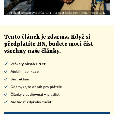
Přehled tématu vytvořila Aika - AI asistentka Economia • Foto: ČTK
Tento článek
je
zdarma. Když si
předplatíte HN, budete moci číst
všechny naše články
.
Veškerý obsah HN.cz
Mobilní aplikace
Bez reklam
Odemykejte obsah pro přátele
Články v audioverzi + playlist
Možnost kdykoliv zrušit