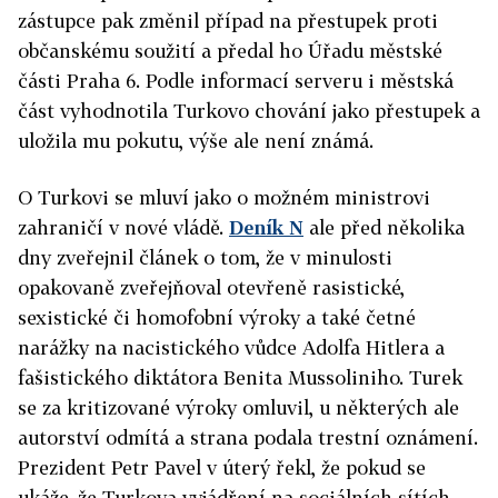
zástupce pak změnil případ na přestupek proti
občanskému soužití a předal ho Úřadu městské
části Praha 6. Podle informací serveru i městská
část vyhodnotila Turkovo chování jako přestupek a
uložila mu pokutu, výše ale není známá.
O Turkovi se mluví jako o možném ministrovi
zahraničí v nové vládě.
Deník N
ale před několika
dny zveřejnil článek o tom, že v minulosti
opakovaně zveřejňoval otevřeně rasistické,
sexistické či homofobní výroky a také četné
narážky na nacistického vůdce Adolfa Hitlera a
fašistického diktátora Benita Mussoliniho. Turek
se za kritizované výroky omluvil, u některých ale
autorství odmítá a strana podala trestní oznámení.
Prezident Petr Pavel v úterý řekl, že pokud se
ukáže, že Turkova vyjádření na sociálních sítích