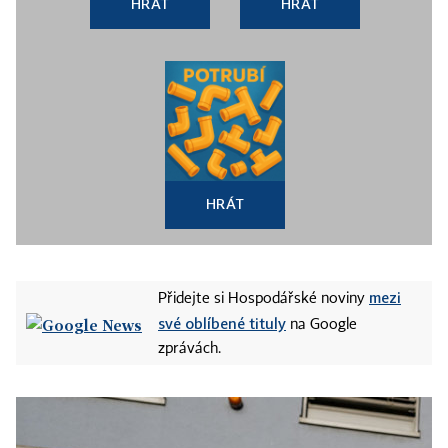
HRÁT
HRÁT
HRÁT
mezi
Přidejte si Hospodářské noviny
své oblíbené tituly
na Google
zprávách.