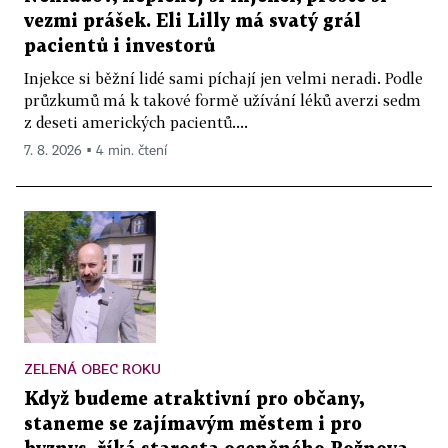
vezmi prášek. Eli Lilly má svatý grál
pacientů i investorů
Injekce si běžní lidé sami píchají jen velmi neradi. Podle
průzkumů má k takové formě užívání léků averzi sedm
z deseti amerických pacientů....
7. 8. 2026 ▪ 4 min. čtení
ZELENÁ OBEC ROKU
Když budeme atraktivní pro občany,
staneme se zajímavým městem i pro