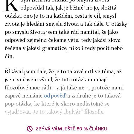
K
odpovídal tak, jak je běžné: no jo, složitá
otázka, ono je to na každém, cesta je cíl, smysl
života je hledání smyslu života a tak dále. U otázky
po smyslu života jsem také rád namítal, že jako
odpověď zejména čekáme větu, tedy jakási slova
řečená v jakési gramatice, nikoli tedy pocit nebo
čin.
Říkával jsem dále, že je to takové citlivé téma, až
jsem si časem všiml, že tuto otázku nemají
filozofové moc rádi – a já také ne –, protože na ni
zaprvé nemáme
odpověď
a zadruhé je to taková
pop-otázka, ke které je skoro nedůstojné se
vyjadřovat. Je to takový „bulvár“ filozofie.
ZBÝVÁ VÁM JEŠTĚ 80 % ČLÁNKU