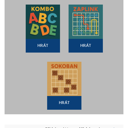
HRÁT
HRÁT
HRÁT