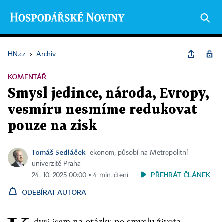
HN.cz
›
Archiv
KOMENTÁŘ
Smysl jedince, národa, Evropy,
vesmíru nesmíme redukovat
pouze na zisk
Tomáš Sedláček
ekonom, působí na Metropolitní
univerzitě Praha
PŘEHRÁT ČLÁNEK
24. 10. 2025 00:00 ▪ 4 min. čtení
ODEBÍRAT AUTORA
dysi jsem na otázku po smyslu života