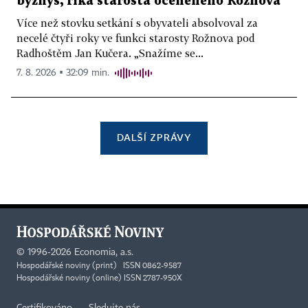
byznys, říká starosta oceněného Rožnova
Více než stovku setkání s obyvateli absolvoval za
necelé čtyři roky ve funkci starosty Rožnova pod
Radhoštěm Jan Kučera. „Snažíme se...
7. 8. 2026 ▪ 32:09 min.
DALŠÍ ZPRÁVY
©
1996-2026
Economia, a.s.
Hospodářské noviny (print) ISSN 0862-9587
Hospodářské noviny (online) ISSN 2787-950X