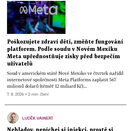
Poškozujete zdraví dětí, změňte fungování
platforem. Podle soudu v Novém Mexiku
Meta upřednostňuje zisky před bezpečím
uživatelů
Soud v americkém státě Nové Mexiko ve čtvrtek nařídil
internetové společnosti Meta Platforms zaplatit 567
milionů dolarů (téměř 12 miliard Kč)...
7. 8. 2026 ▪ 2 min. čtení
LUDĚK VAINERT
Nehladov, nepíchej si injekci, prostě si