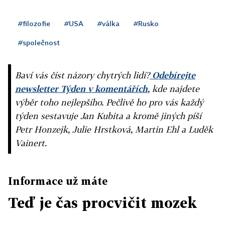
#filozofie
#USA
#válka
#Rusko
#společnost
Baví vás číst názory chytrých lidí?
Odebírejte
newsletter Týden v komentářích
, kde najdete
výběr toho nejlepšího. Pečlivě ho pro vás každý
týden sestavuje Jan Kubita a kromě jiných píší
Petr Honzejk, Julie Hrstková, Martin Ehl a Luděk
Vainert.
Informace už máte
Teď je čas procvičit mozek