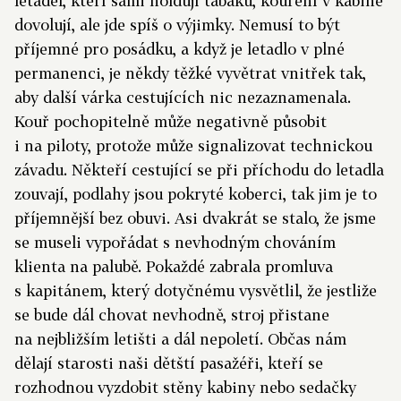
letadel, kteří sami holdují tabáku, kouření v kabině
dovolují, ale jde spíš o výjimky. Nemusí to být
příjemné pro posádku, a když je letadlo v plné
permanenci, je někdy těžké vyvětrat vnitřek tak,
aby další várka cestujících nic nezaznamenala.
Kouř pochopitelně může negativně působit
i na piloty, protože může signalizovat technickou
závadu. Někteří cestující se při příchodu do letadla
zouvají, podlahy jsou pokryté koberci, tak jim je to
příjemnější bez obuvi. Asi dvakrát se stalo, že jsme
se museli vypořádat s nevhodným chováním
klienta na palubě. Pokaždé zabrala promluva
s kapitánem, který dotyčnému vysvětlil, že jestliže
se bude dál chovat nevhodně, stroj přistane
na nejbližším letišti a dál nepoletí. Občas nám
dělají starosti naši dětští pasažéři, kteří se
rozhodnou vyzdobit stěny kabiny nebo sedačky