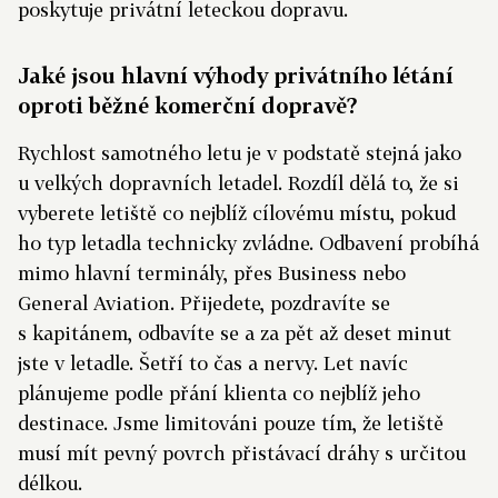
poskytuje privátní leteckou dopravu.
Jaké jsou hlavní výhody privátního létání
oproti běžné komerční dopravě?
Rychlost samotného letu je v podstatě stejná jako
u velkých dopravních letadel. Rozdíl dělá to, že si
vyberete letiště co nejblíž cílovému místu, pokud
ho typ letadla technicky zvládne. Odbavení probíhá
mimo hlavní terminály, přes Business nebo
General Aviation. Přijedete, pozdravíte se
s kapitánem, odbavíte se a za pět až deset minut
jste v letadle. Šetří to čas a nervy. Let navíc
plánujeme podle přání klienta co nejblíž jeho
destinace. Jsme limitováni pouze tím, že letiště
musí mít pevný povrch přistávací dráhy s určitou
délkou.