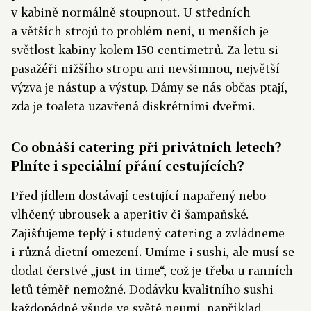
v kabině normálně stoupnout. U středních
a větších strojů to problém není, u menších je
světlost kabiny kolem 150 centimetrů. Za letu si
pasažéři nižšího stropu ani nevšimnou, největší
výzva je nástup a výstup. Dámy se nás občas ptají,
zda je toaleta uzavřená diskrétními dveřmi.
Co obnáší catering při privátních letech?
Plníte i speciální přání cestujících?
Před jídlem dostávají cestující napařený nebo
vlhčený ubrousek a aperitiv či šampaňské.
Zajišťujeme teplý i studený catering a zvládneme
i různá dietní omezení. Umíme i sushi, ale musí se
dodat čerstvé „just in time“, což je třeba u ranních
letů téměř nemožné. Dodávku kvalitního sushi
každopádně všude ve světě neumí, například