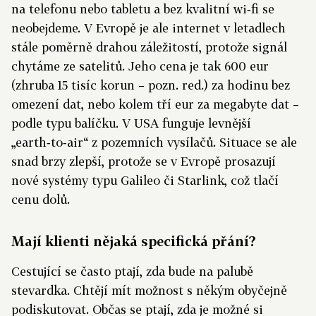
na telefonu nebo tabletu a bez kvalitní wi‑fi se
neobejdeme. V Evropě je ale internet v letadlech
stále poměrně drahou záležitostí, protože signál
chytáme ze satelitů. Jeho cena je tak 600 eur
(zhruba 15 tisíc korun – pozn. red.) za hodinu bez
omezení dat, nebo kolem tří eur za megabyte dat –
podle typu balíčku. V USA funguje levnější
„earth‑to‑air“ z pozemních vysílačů. Situace se ale
snad brzy zlepší, protože se v Evropě prosazují
nové systémy typu Galileo či Starlink, což tlačí
cenu dolů.
Mají klienti nějaká specifická přání?
Cestující se často ptají, zda bude na palubě
stevardka. Chtějí mít možnost s někým obyčejně
podiskutovat. Občas se ptají, zda je možné si