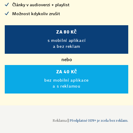
Články v audioverzi + playlist
Možnost kdykoliv zrušit
ZA 80 KČ
s mobilní aplikací
a bez reklam
nebo
ZA 40 KČ
bez mobilní aplikace
a s reklamou
|
Předplatné HN+ je zcela bez reklam.