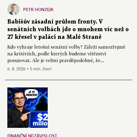
PETR HONZEJK
Babišův zásadní průlom fronty. V
senátních volbách jde o mnohem víc než o
27 křesel v paláci na Malé Straně
Kdo vyhraje letošní senátní volby? Záleží samozřejmě
na kritériích, podle kterých budeme vítězství
posuzovat. Ale je velmi pravděpodobné, že...
6. 8. 2026 ▪ 5 min. čtení
FINANČNÍ NEZÁVISLOST