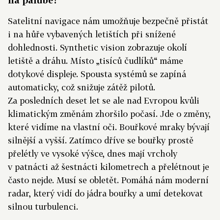
Satelitní navigace nám umožňuje bezpečně přistát
i na hůře vybavených letištích při snížené
dohlednosti. Synthetic vision zobrazuje okolí
letiště a dráhu. Místo „tisíců čudlíků“ máme
dotykové displeje. Spousta systémů se zapíná
automaticky, což snižuje zátěž pilotů.
Za posledních deset let se ale nad Evropou kvůli
klimatickým změnám zhoršilo počasí. Jde o změny,
které vidíme na vlastní oči. Bouřkové mraky bývají
silnější a vyšší. Zatímco dříve se bouřky prostě
přelétly ve vysoké výšce, dnes mají vrcholy
v patnácti až šestnácti kilometrech a přelétnout je
často nejde. Musí se obletět. Pomáhá nám moderní
radar, který vidí do jádra bouřky a umí detekovat
silnou turbulenci.