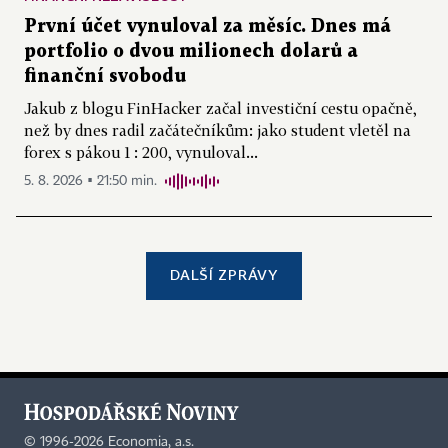
První účet vynuloval za měsíc. Dnes má
portfolio o dvou milionech dolarů a
finanční svobodu
Jakub z blogu FinHacker začal investiční cestu opačně,
než by dnes radil začátečníkům: jako student vletěl na
forex s pákou 1 : 200, vynuloval...
5. 8. 2026 ▪ 21:50 min.
DALŠÍ ZPRÁVY
©
1996-2026
Economia, a.s.