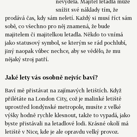
nevydělá. Majitel letadla může
snížit své náklady tím, že
prodává čas, kdy sám neletí. Každý si musí říct sám
sobě, co všechno pro něj znamená, že bude
majitelem či majitelkou letadla. Někdo to vnímá
jako statusový symbol, se kterým se rád pochlubí,
jiný naopak vůbec nechce, aby se vědělo, že mu
nějaký stroj patří.
Jaké lety vás osobně nejvíc baví?
Baví mě přistávat na zajímavých letištích. Když
přilétáte na London City, což je malinké letiště
uprostřed londýnské metropole, musíte z velké
výšky hodně rychle klesnout, takže to vypadá, jako
byste přistávali na letadlové lodi. Krásné okolí má
letiště v Nice, kde je ale opravdu velký provoz.