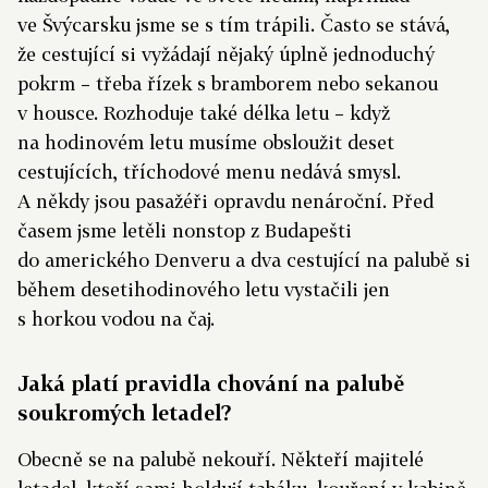
ve Švýcarsku jsme se s tím trápili. Často se stává,
že cestující si vyžádají nějaký úplně jednoduchý
pokrm – třeba řízek s bramborem nebo sekanou
v housce. Rozhoduje také délka letu – když
na hodinovém letu musíme obsloužit deset
cestujících, tříchodové menu nedává smysl.
A někdy jsou pasažéři opravdu nenároční. Před
časem jsme letěli nonstop z Budapešti
do amerického Denveru a dva cestující na palubě si
během desetihodinového letu vystačili jen
s horkou vodou na čaj.
Jaká platí pravidla chování na palubě
soukromých letadel?
Obecně se na palubě nekouří. Někteří majitelé