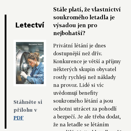
Stále platí, že vlastnictví
soukromého letadla je
Letectví
výsadou jen pro
nejbohatší?
Privátní létání je dnes
dostupnější než dřív.
Konkurence je větší a příjmy
některých skupin obyvatel
rostly rychleji než náklady
na provoz. Lidé si víc
uvědomují benefity
soukromého létání a jsou
Stáhněte si
ochotni utrácet za pohodlí
přílohu v
a bezpečí. Je ale třeba dodat,
PDF
že na letadle se létáním