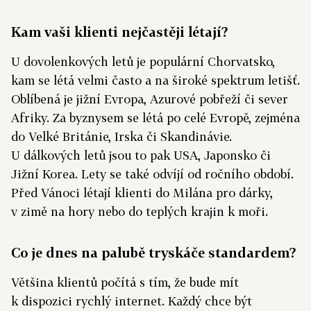
Kam vaši klienti nejčastěji létají?
U dovolenkových letů je populární Chorvatsko,
kam se létá velmi často a na široké spektrum letišť.
Oblíbená je jižní Evropa, Azurové pobřeží či sever
Afriky. Za byznysem se létá po celé Evropě, zejména
do Velké Británie, Irska či Skandinávie.
U dálkových letů jsou to pak USA, Japonsko či
Jižní Korea. Lety se také odvíjí od ročního období.
Před Vánoci létají klienti do Milána pro dárky,
v zimě na hory nebo do teplých krajin k moři.
Co je dnes na palubě tryskáče standardem?
Většina klientů počítá s tím, že bude mít
k dispozici rychlý internet. Každý chce být