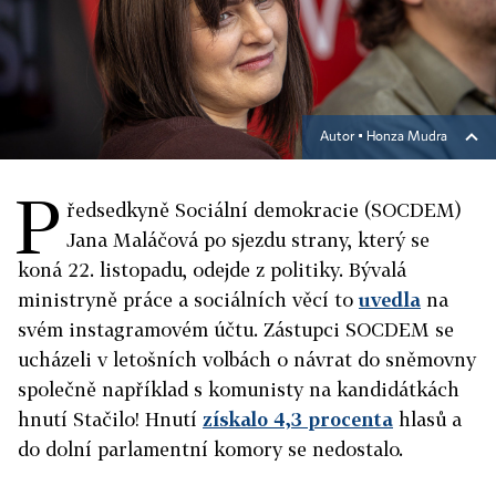
Autor ▪
Honza Mudra
P
ředsedkyně Sociální demokracie (SOCDEM)
Jana Maláčová po sjezdu strany, který se
koná 22. listopadu, odejde z politiky. Bývalá
ministryně práce a sociálních věcí to
uvedla
na
svém instagramovém účtu. Zástupci SOCDEM se
ucházeli v letošních volbách o návrat do sněmovny
společně například s komunisty na kandidátkách
hnutí Stačilo! Hnutí
získalo 4,3 procenta
hlasů a
do dolní parlamentní komory se nedostalo.