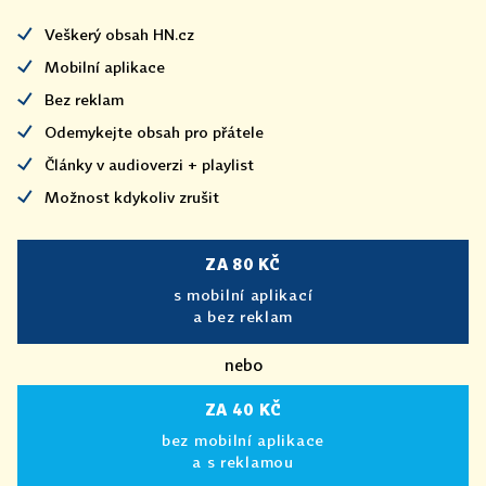
Veškerý obsah HN.cz
Mobilní aplikace
Bez reklam
Odemykejte obsah pro přátele
Články v audioverzi + playlist
Možnost kdykoliv zrušit
ZA 80 KČ
s mobilní aplikací
a bez reklam
nebo
ZA 40 KČ
bez mobilní aplikace
a s reklamou