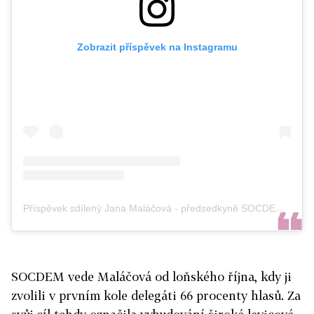
Zobrazit příspěvek na Instagramu
Příspěvek sdílený Jana Maláčová - předsedkyně SOCDEM (@jana_malacova)
SOCDEM vede Maláčová od loňského října, kdy ji
zvolili v prvním kole delegáti 66 procenty hlasů. Za