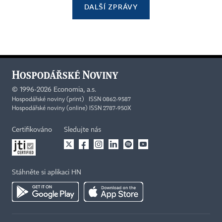
DALŠÍ ZPRÁVY
©
1996-2026
Economia, a.s.
Hospodářské noviny (print) ISSN 0862-9587
Hospodářské noviny (online) ISSN 2787-950X
Certifikováno
Sledujte nás
Stáhněte si aplikaci HN