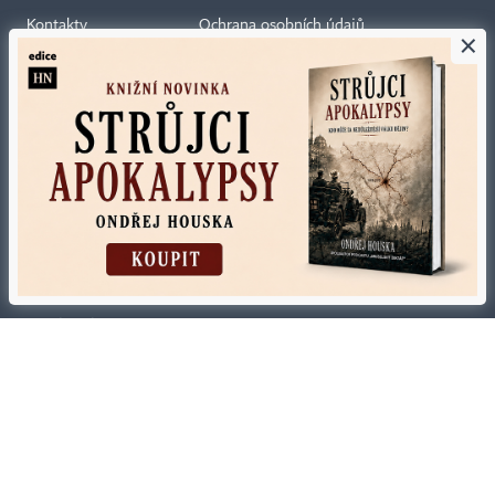
Kontakty
Ochrana osobních údajů
×
Tiráž redakce HN
Prohlášení o cookies
Economia
Nastavení soukromí
Kariéra v HN
Všeobecné smluvní podmínky
Ceník inzerce
Koupit / darovat předplatné
Eventy
Newslettery
RSS kanály
Autorská práva vykonává vydavatel. Bez písemného svolení vydavatele je
zakázáno jakékoli užití částí nebo celku díla, zejména rozmnožování a šíření
jakýmkoli způsobem, mechanickým nebo elektronickým, v českém nebo
jiném jazyce. Bez souhlasu vydavatele je zakázáno též rozmnožování
obsahu pro účely automatizované analýzy textů nebo dat