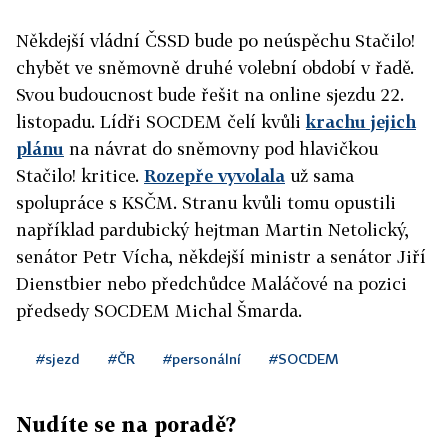
Někdejší vládní ČSSD bude po neúspěchu Stačilo!
chybět ve sněmovně druhé volební období v řadě.
Svou budoucnost bude řešit na online sjezdu 22.
listopadu. Lídři SOCDEM čelí kvůli
krachu jejich
plánu
na návrat do sněmovny pod hlavičkou
Stačilo! kritice.
Rozepře vyvolala
už sama
spolupráce s KSČM. Stranu kvůli tomu opustili
například pardubický hejtman Martin Netolický,
senátor Petr Vícha, někdejší ministr a senátor Jiří
Dienstbier nebo předchůdce Maláčové na pozici
předsedy SOCDEM Michal Šmarda.
#sjezd
#ČR
#personální
#SOCDEM
Nudíte se na poradě?