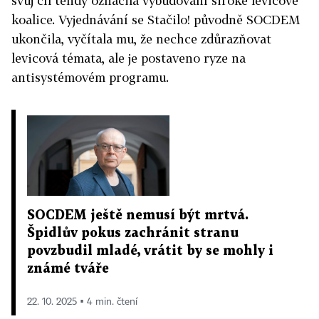
svůj cíl tehdy označila vybudování široké levicové
koalice. Vyjednávání se Stačilo! původně SOCDEM
ukončila, vyčítala mu, že nechce zdůrazňovat
levicová témata, ale je postaveno ryze na
antisystémovém programu.
SOCDEM ještě nemusí být mrtvá.
Špidlův pokus zachránit stranu
povzbudil mladé, vrátit by se mohly i
známé tváře
22. 10. 2025 ▪ 4 min. čtení