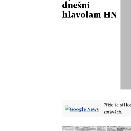
dnešní
hlavolam HN
Přidejte si H
zprávách.