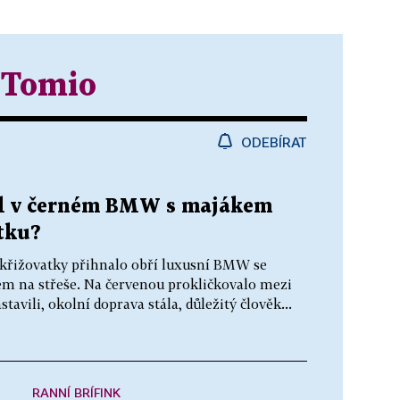
 Tomio
ODEBÍRAT
jel v černém BMW s majákem
tku?
é křižovatky přihnalo obří luxusní BMW se
em na střeše. Na červenou prokličkovalo mezi
tavili, okolní doprava stála, důležitý člověk...
RANNÍ BRÍFINK