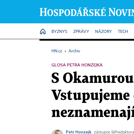
HOME
BYZNYS
ZPRÁVY
NÁZORY
TECH
HN.cz
›
Archiv
GLOSA PETRA HONZEJKA
S Okamurou 
Vstupujeme d
neznamenají
Petr Honzejk
zástupce šéfredaktor