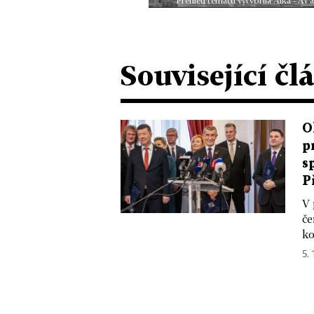
Přehled tématu vytvořila Aika - AI
Související čl
O
p
s
P
V 
če
ko
5. 