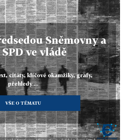
edsedou Sněmovny a
e SPD ve vládě
xt, citáty, klíčové okamžiky, grafy,
přehledy ...
VŠE O TÉMATU