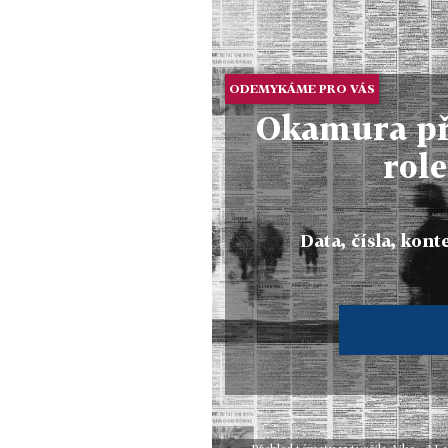
ODEMYKÁME PRO VÁS
Okamura př
rol
Data, čísla, konte