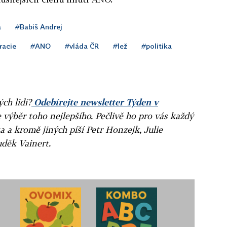
a
#Babiš Andrej
racie
#ANO
#vláda ČR
#lež
#politika
ých lidí?
Odebírejte newsletter Týden v
e výběr toho nejlepšího. Pečlivě ho pro vás každý
a a kromě jiných píší Petr Honzejk, Julie
uděk Vainert.