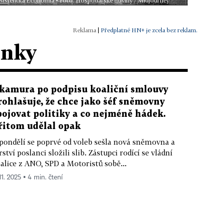
 asistentka Economia • Foto: Hospodářské noviny / Midjourney
|
Předplatné HN+ je zcela bez reklam.
ánky
kamura po podpisu koaliční smlouvy
rohlašuje, že chce jako šéf sněmovny
pojovat politiky a co nejméně hádek.
řitom udělal opak
pondělí se poprvé od voleb sešla nová sněmovna a
rství poslanci složili slib. Zástupci rodící se vládní
alice z ANO, SPD a Motoristů sobě...
11. 2025 ▪ 4 min. čtení