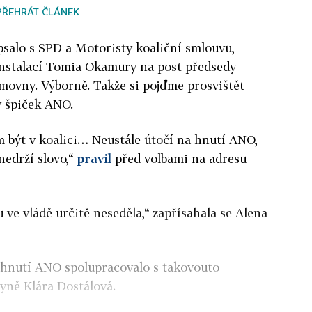
PŘEHRÁT ČLÁNEK
salo s SPD a Motoristy koaliční smlouvu,
 instalací Tomia Okamury na post předsedy
movny. Výborně. Takže si pojďme prosvištět
 špiček ANO.
m být v koalici… Neustále útočí na hnutí ANO,
 nedrží slovo,“
pravil
před volbami na adresu
e vládě určitě neseděla,“ zapřísahala se Alena
y hnutí ANO spolupracovalo s takovouto
yně Klára Dostálová.