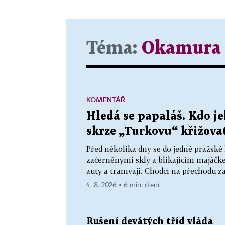
Téma:
Okamura
KOMENTÁŘ
Hledá se papaláš. Kdo 
skrze „Turkovu“ křižova
Před několika dny se do jedné pražsk
začerněnými skly a blikajícím majáčk
auty a tramvají. Chodci na přechodu zas
4. 8. 2026 ▪ 6 min. čtení
Rušení devátých tříd vláda