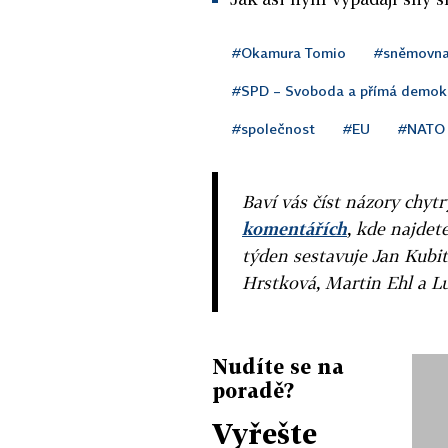
#Okamura Tomio
#sněmovn
#SPD – Svoboda a přímá demok
#společnost
#EU
#NATO
Baví vás číst názory chytr
komentářích
, kde najdet
týden sestavuje Jan Kubit
Hrstková, Martin Ehl a L
Nudíte se na
poradě?
Vyřešte