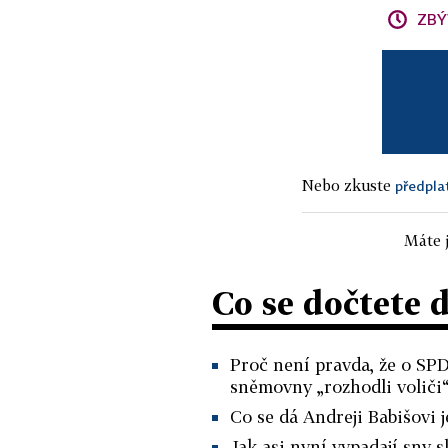
ZBÝ
Nebo zkuste
předpla
Máte j
Co se dočtete 
Proč není pravda, že o SPD
sněmovny „rozhodli voliči“
Co se dá Andreji Babišovi j
Jak asi nyní vypadají sny 