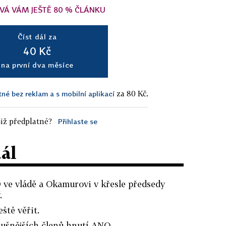
VÁ VÁM JEŠTĚ 80 % ČLÁNKU
Číst dál za
40 Kč
na první dva měsíce
za 80 Kč.
tné bez reklam a s mobilní aplikací
iž předplatné?
Přihlaste se
dál
 ve vládě a Okamurovi v křesle předsedy
.
eště věřit.
slušnějších členů hnutí ANO.