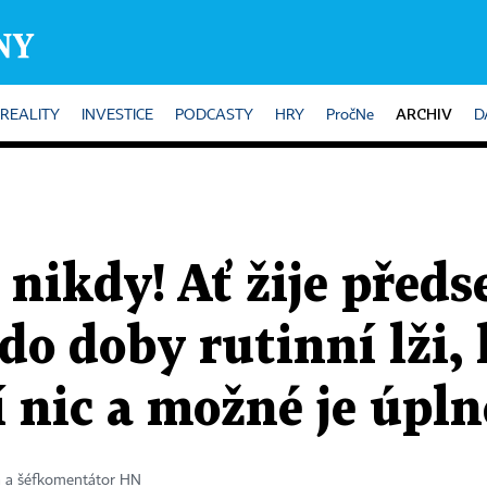
ARCHIV
REALITY
INVESTICE
PODCASTY
HRY
PročNe
D
nikdy! Ať žije předs
o doby rutinní lži, 
 nic a možné je úpln
a a šéfkomentátor HN