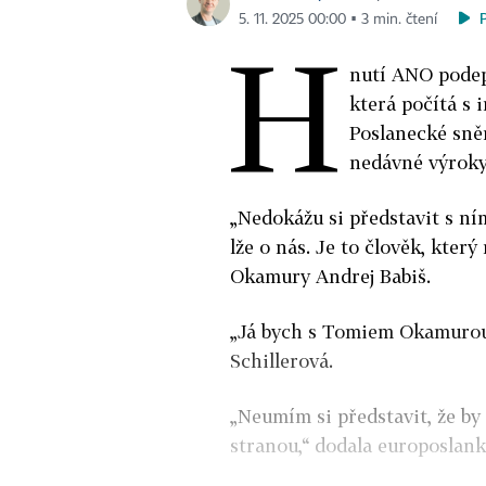
5. 11. 2025 00:00 ▪ 3 min. čtení
H
nutí ANO podep
která počítá s
Poslanecké sně
nedávné výroky
„Nedokážu si představit s ní
lže o nás. Je to člověk, který
Okamury Andrej Babiš.
„Já bych s Tomiem Okamurou v
Schillerová.
„Neumím si představit, že b
stranou,“ dodala europoslank