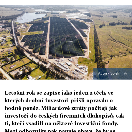
Autor ▪
Solek
Letošní rok se zapíše jako jeden z těch, ve
kterých drobní investoři přišli opravdu o
hodně peněz. Miliardové ztráty počítají jak
investoři do českých firemních dluhopisů, tak
ti, kteří vsadili na některé investiční fondy.
Mezi odborníky pak panuje obava, že by se