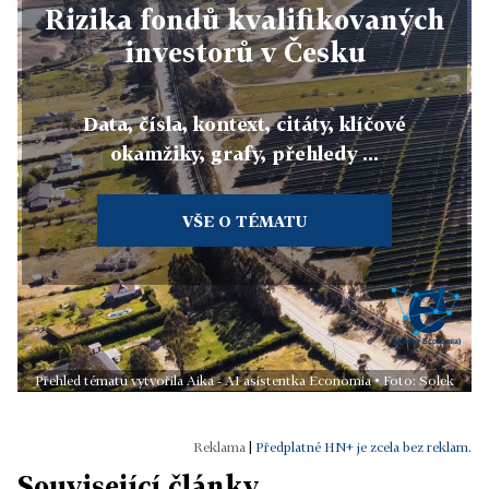
Rizika fondů kvalifikovaných
investorů v Česku
Data, čísla, kontext, citáty, klíčové
okamžiky, grafy, přehledy ...
VŠE O TÉMATU
Přehled tématu vytvořila Aika - AI asistentka Economia • Foto: Solek
|
Předplatné HN+ je zcela bez reklam.
Související články