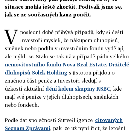
situace mohla ještě zhoršit. Podívali jsme se,
jak se ze současných kauz poučit.
V
poslední době přibývá případů, kdy si čeští
investoři mysleli, že nákupem dluhopisů,
směnek nebo podílu v investičním fondu vydělají,
ale mýlili se. Stalo se tak už v případě pádu velkého
nemovitostního fondu Nova Real Estate
.
Držitelé
dluhopisů Solek Holding
s jistotou přijdou o
značnou část peněz a investoři sledují s
úzkostí aktuální
dění kolem skupiny RSBC
, kde
mají své peníze v jejích dluhopisech, směnkách
nebo fondech.
Podle dat společnosti Surveilligence,
citovaných
Seznam Zprávami
, pak lze už nyní říct, že letošní