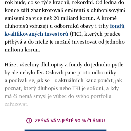
rok bude, co se týče krachů, rekordní. Od ledna do
konce září
zbankrotovali
emitenti s dluhopisovými
emisemi za více než 20 miliard korun. A kromě
dluhopisů vzbuzují u odborníků obavy i trhy
fondů
kvalifikovaných investorů
(FKI), kterých prudce
přibývá a do nichž je možné investovat od jednoho
milionu korun.
Házet všechny dluhopisy a fondy do jednoho pytle
by ale nebylo fér. Oslovili jsme proto odborníky
a podívali se, jak se i z aktuálních kauz poučit, jak
poznat, který dluhopis nebo FKI je solidní, a kdy
má či nemá smysl je vůbec do svého portfolia
zařazovat.
ZBÝVÁ VÁM JEŠTĚ 90 % ČLÁNKU