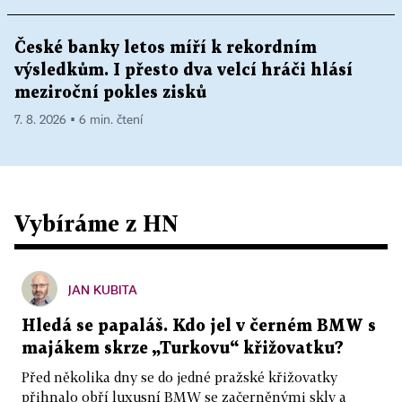
České banky letos míří k rekordním
výsledkům. I přesto dva velcí hráči hlásí
meziroční pokles zisků
7. 8. 2026 ▪ 6 min. čtení
Vybíráme z HN
JAN KUBITA
Hledá se papaláš. Kdo jel v černém BMW s
majákem skrze „Turkovu“ křižovatku?
Před několika dny se do jedné pražské křižovatky
přihnalo obří luxusní BMW se začerněnými skly a