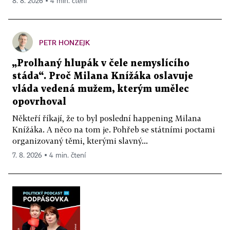
8. 8. 2026 ▪ 4 min. čtení
PETR HONZEJK
„Prolhaný hlupák v čele nemyslícího
stáda“. Proč Milana Knížáka oslavuje
vláda vedená mužem, kterým umělec
opovrhoval
Někteří říkají, že to byl poslední happening Milana
Knížáka. A něco na tom je. Pohřeb se státními poctami
organizovaný těmi, kterými slavný...
7. 8. 2026 ▪ 4 min. čtení