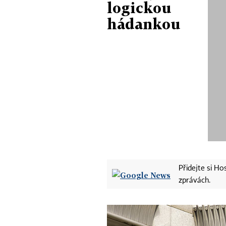
logickou
hádankou
Přidejte si H
zprávách.