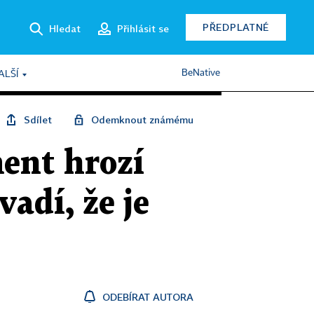
PŘEDPLATNÉ
Hledat
Přihlásit se
BeNative
ALŠÍ
Sdílet
Odemknout známému
ment hrozí
adí, že je
ODEBÍRAT AUTORA