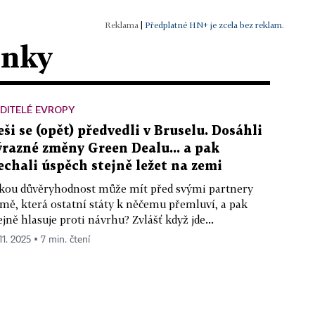
|
Předplatné HN+ je zcela bez reklam.
ánky
DITELÉ EVROPY
eši se (opět) předvedli v Bruselu. Dosáhli
ýrazné změny Green Dealu... a pak
echali úspěch stejně ležet na zemi
kou důvěryhodnost může mít před svými partnery
mě, která ostatní státy k něčemu přemluví, a pak
ejně hlasuje proti návrhu? Zvlášť když jde...
11. 2025 ▪ 7 min. čtení