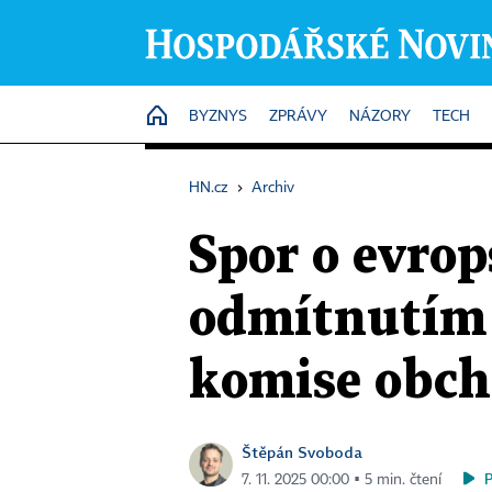
HOME
BYZNYS
ZPRÁVY
NÁZORY
TECH
HN.cz
›
Archiv
Spor o evrop
odmítnutím 
komise obch
Štěpán Svoboda
7. 11. 2025 00:00 ▪ 5 min. čtení