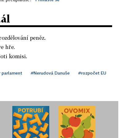
dál
rozdělování peněz.
ve hře.
oti komisi.
 parlament
#Nerudová Danuše
#rozpočet EU