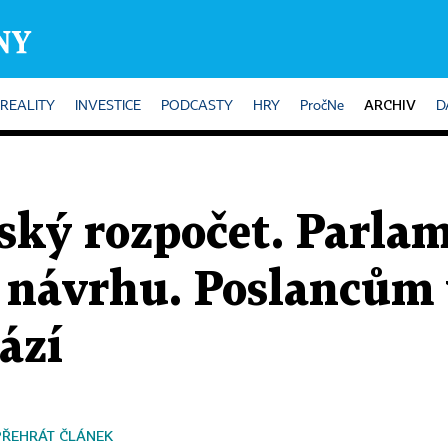
ARCHIV
REALITY
INVESTICE
PODCASTY
HRY
PročNe
D
ský rozpočet. Parla
návrhu. Poslancům v
ází
PŘEHRÁT ČLÁNEK