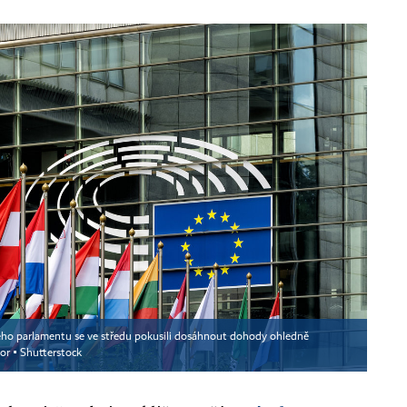
ého parlamentu se ve středu pokusili dosáhnout dohody ohledně
or ▪
Shutterstock