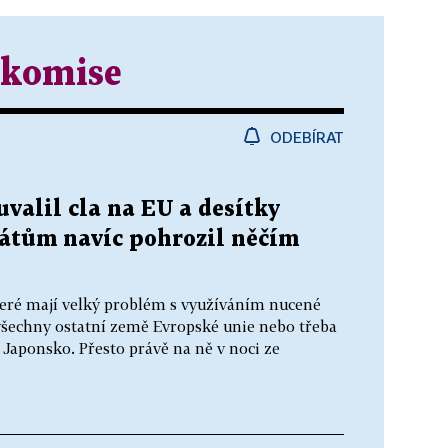
 komise
ODEBÍRAT
uvalil cla na EU a desítky
tátům navíc pohrozil něčím
eré mají velký problém s využíváním nucené
všechny ostatní země Evropské unie nebo třeba
i Japonsko. Přesto právě na ně v noci ze