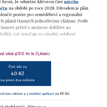
 hrozí, že odmítne klíčovou část
návrhu
očtu
na období po roce 2028. Důvodem je plán
loučit peníze pro zemědělství a regionální
ch plánů řízených jednotlivými vládami. Podle
rlament přišel o možnost dohlížet na
ředků, což označuje za zásadní oslabení
VÁ VÁM JEŠTĚ 90 % ČLÁNKU
Číst dál za
40 Kč
na první dva měsíce
za 80 Kč.
tné bez reklam a s mobilní aplikací
iž předplatné?
Přihlaste se