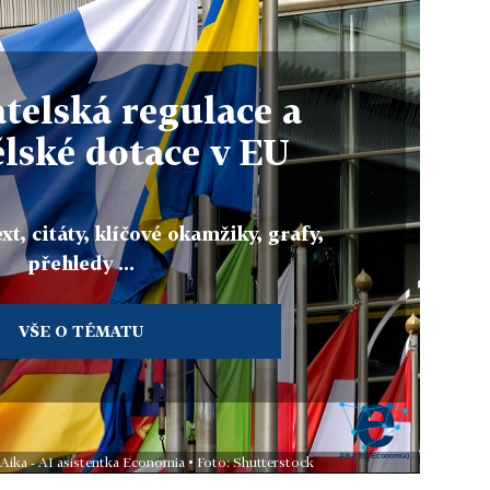
telská regulace a
lské dotace v EU
xt, citáty, klíčové okamžiky, grafy,
přehledy ...
VŠE O TÉMATU
 Aika - AI asistentka Economia • Foto: Shutterstock