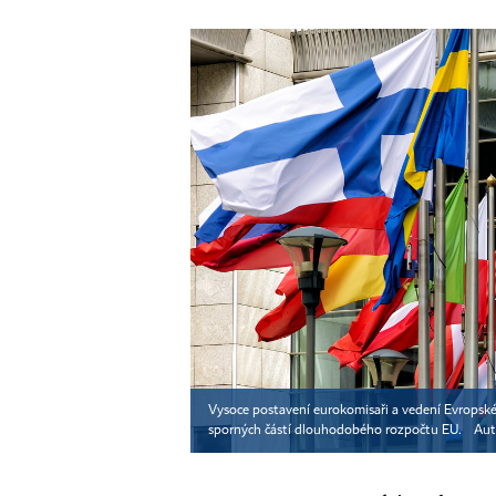
Vysoce postavení eurokomisaři a vedení Evropsk
sporných částí dlouhodobého rozpočtu EU.
Aut