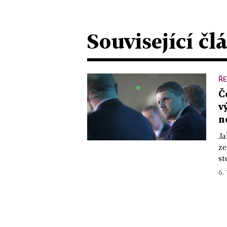
Související čl
ŘE
Č
v
n
Ja
ze
st
6. 