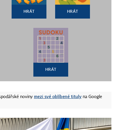
HRÁT
HRÁT
HRÁT
mezi své oblíbené tituly
ospodářské noviny
na Google