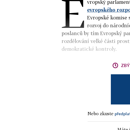
E
vropský parlament
evropského rozp
Evropské komise s
rozvoj do národní
poslanců by tím Evropský pa
rozdělování velké části prost
demokratické kontroly.
ZBÝ
Nebo zkuste
předpla
Máte j