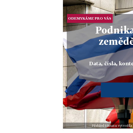
ODEMYKÁME PRO VÁS
Podnika
zemědě
Data, čísla, konte
Přehled tématu vytvořila