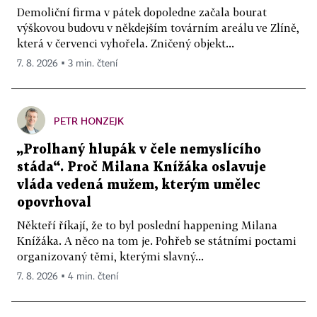
Demoliční firma v pátek dopoledne začala bourat
výškovou budovu v někdejším továrním areálu ve Zlíně,
která v červenci vyhořela. Zničený objekt...
7. 8. 2026 ▪ 3 min. čtení
PETR HONZEJK
„Prolhaný hlupák v čele nemyslícího
stáda“. Proč Milana Knížáka oslavuje
vláda vedená mužem, kterým umělec
opovrhoval
Někteří říkají, že to byl poslední happening Milana
Knížáka. A něco na tom je. Pohřeb se státními poctami
organizovaný těmi, kterými slavný...
7. 8. 2026 ▪ 4 min. čtení