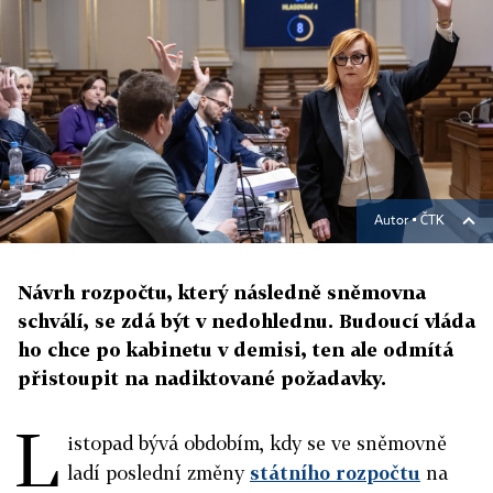
Autor ▪
ČTK
Návrh rozpočtu, který následně sněmovna
schválí, se zdá být v nedohlednu. Budoucí vláda
ho chce po kabinetu v demisi, ten ale odmítá
přistoupit na nadiktované požadavky.
L
istopad bývá obdobím, kdy se ve sněmovně
ladí poslední změny
státního rozpočtu
na