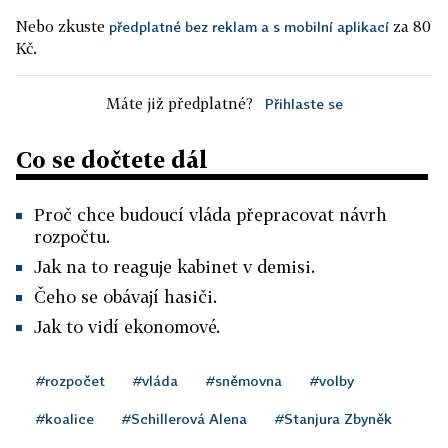
Nebo zkuste
za 80
předplatné bez reklam a s mobilní aplikací
Kč.
Máte již předplatné?
Přihlaste se
Co se dočtete dál
Proč chce budoucí vláda přepracovat návrh
rozpočtu.
Jak na to reaguje kabinet v demisi.
Čeho se obávají hasiči.
Jak to vidí ekonomové.
#rozpočet
#vláda
#sněmovna
#volby
#koalice
#Schillerová Alena
#Stanjura Zbyněk