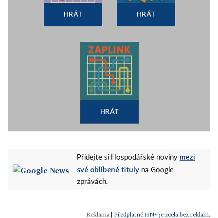
HRÁT
HRÁT
HRÁT
mezi
Přidejte si Hospodářské noviny
své oblíbené tituly
na Google
zprávách.
|
Předplatné HN+ je zcela bez reklam.