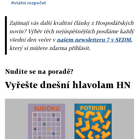
#státní rozpočet
Zajímají vás další kvalitní články z Hospodářských
novin? Výběr těch nejúspěšnějších posíláme každý
všední den večer v
našem newsletteru 7 v SEDM
,
který si můžete zdarma přihlásit.
Nudíte se na poradě?
Vyřešte dnešní hlavolam HN