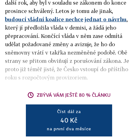
další rok, aby byl v souladu se zákonem do konce
prosince schválený. Letos je tomu ale jinak,
budoucí vládní koalice nechce
jednat o návrhu
,
který jí předložila vláda v demisi, a žádá jeho
přepracování. Končící vláda v něm zase odmítá
udělat požadované změny a avizuje, že ho do
sněmovny vrátí v takřka nezměněné podobě. Obě
strany se přitom obviňují z porušování zákona. Je
proto již téměř jisté, že Česko vstoupí do příštího
roku s rozpočtovým provizoriem.
ZBÝVÁ VÁM JEŠTĚ 80 % ČLÁNKU
Číst dál za
40 Kč
na první dva měsíce