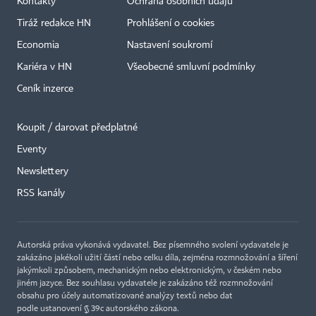
Kontakty
Ochrana osobních údajů
Tiráž redakce HN
Prohlášení o cookies
Economia
Nastavení soukromí
Kariéra v HN
Všeobecné smluvní podmínky
Ceník inzerce
Koupit / darovat předplatné
Eventy
Newslettery
×
RSS kanály
Autorská práva vykonává vydavatel. Bez písemného svolení vydavatele je
zakázáno jakékoli užití částí nebo celku díla, zejména rozmnožování a šíření
jakýmkoli způsobem, mechanickým nebo elektronickým, v českém nebo
jiném jazyce. Bez souhlasu vydavatele je zakázáno též rozmnožování
obsahu pro účely automatizované analýzy textů nebo dat
podle ustanovení § 39c autorského zákona.