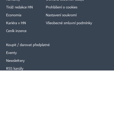
×
Tiráž redakce HN
Prohlášení o cookies
Economia
Nastavení soukromí
Kariéra v HN
Všeobecné smluvní podmínky
Ceník inzerce
Koupit / darovat předplatné
Eventy
Newslettery
RSS kanály
Autorská práva vykonává vydavatel. Bez písemného svolení vydavatele je
zakázáno jakékoli užití částí nebo celku díla, zejména rozmnožování a šíření
jakýmkoli způsobem, mechanickým nebo elektronickým, v českém nebo
jiném jazyce. Bez souhlasu vydavatele je zakázáno též rozmnožování
obsahu pro účely automatizované analýzy textů nebo dat
podle ustanovení § 39c autorského zákona.