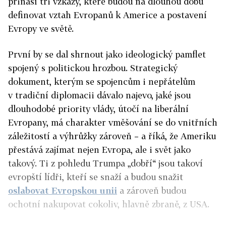
přináší tři vzkazy, které budou na dlouhou dobu
definovat vztah Evropanů k Americe a postavení
Evropy ve světě.
První by se dal shrnout jako ideologický pamflet
spojený s politickou hrozbou. Strategický
dokument, kterým se spojencům i nepřátelům
v tradiční diplomacii dávalo najevo, jaké jsou
dlouhodobé priority vlády, útočí na liberální
Evropany, má charakter vměšování se do vnitřních
záležitostí a výhrůžky zároveň – a říká, že Ameriku
přestává zajímat nejen Evropa, ale i svět jako
takový. Ti z pohledu Trumpa „dobří“ jsou takoví
evropští lídři, kteří se snaží a budou snažit
oslabovat Evropskou unii
a zároveň budou
ochotní nakupovat cokoliv, hlavně zbraně, z USA.