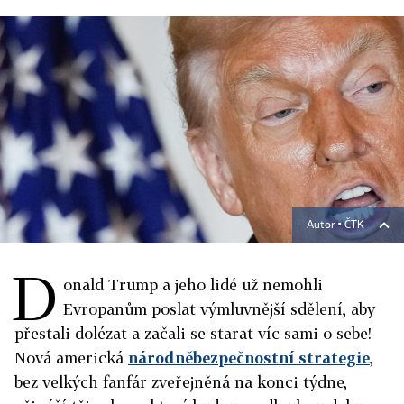
Autor ▪
ČTK
D
onald Trump a jeho lidé už nemohli
Evropanům poslat výmluvnější sdělení, aby
přestali dolézat a začali se starat víc sami o sebe!
Nová americká
národněbezpečnostní strategie
,
bez velkých fanfár zveřejněná na konci týdne,