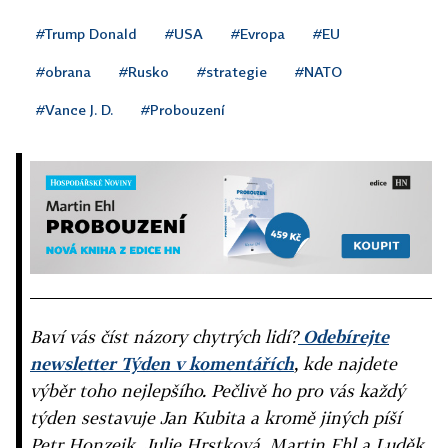
#Trump Donald
#USA
#Evropa
#EU
#obrana
#Rusko
#strategie
#NATO
#Vance J. D.
#Probouzení
Baví vás číst názory chytrých lidí?
Odebírejte
newsletter Týden v komentářích
, kde najdete
výběr toho nejlepšího. Pečlivě ho pro vás každý
týden sestavuje Jan Kubita a kromě jiných píší
Petr Honzejk, Julie Hrstková, Martin Ehl a Luděk