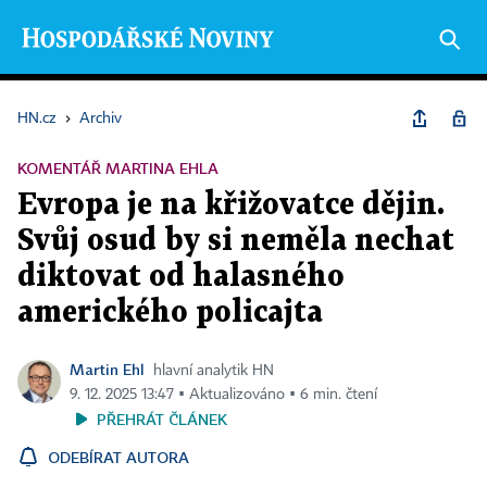
HN.cz
›
Archiv
KOMENTÁŘ MARTINA EHLA
Evropa je na křižovatce dějin.
Svůj osud by si neměla nechat
diktovat od halasného
amerického policajta
Martin Ehl
hlavní analytik HN
9. 12. 2025 13:47 ▪ Aktualizováno ▪ 6 min. čtení
PŘEHRÁT ČLÁNEK
ODEBÍRAT AUTORA