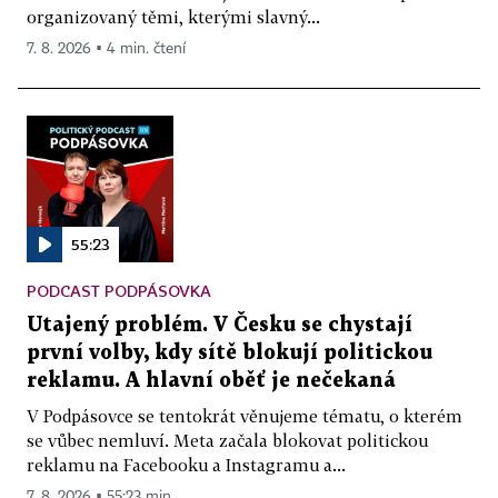
organizovaný těmi, kterými slavný...
7. 8. 2026 ▪ 4 min. čtení
55:23
PODCAST PODPÁSOVKA
Utajený problém. V Česku se chystají
první volby, kdy sítě blokují politickou
reklamu. A hlavní oběť je nečekaná
V Podpásovce se tentokrát věnujeme tématu, o kterém
se vůbec nemluví. Meta začala blokovat politickou
reklamu na Facebooku a Instagramu a...
7. 8. 2026 ▪ 55:23 min.