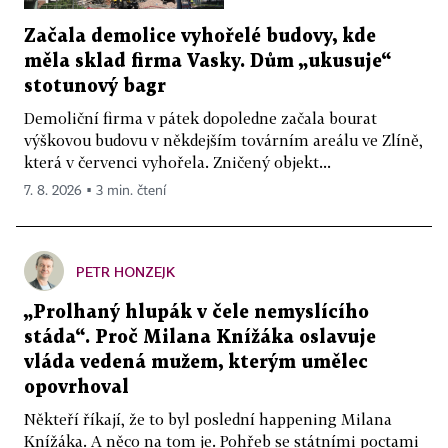
Začala demolice vyhořelé budovy, kde
měla sklad firma Vasky. Dům „ukusuje“
stotunový bagr
Demoliční firma v pátek dopoledne začala bourat
výškovou budovu v někdejším továrním areálu ve Zlíně,
která v červenci vyhořela. Zničený objekt...
7. 8. 2026 ▪ 3 min. čtení
PETR HONZEJK
„Prolhaný hlupák v čele nemyslícího
stáda“. Proč Milana Knížáka oslavuje
vláda vedená mužem, kterým umělec
opovrhoval
Někteří říkají, že to byl poslední happening Milana
Knížáka. A něco na tom je. Pohřeb se státními poctami