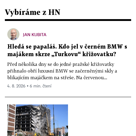
Vybíráme z HN
JAN KUBITA
Hledá se papaláš. Kdo jel v černém BMW s
majákem skrze „Turkovu“ křižovatku?
Před několika dny se do jedné pražské křižovatky
přihnalo obří luxusní BMW se začerněnými skly a
blikajícím majáčkem na střeše. Na červenou...
4. 8. 2026 ▪ 6 min. čtení