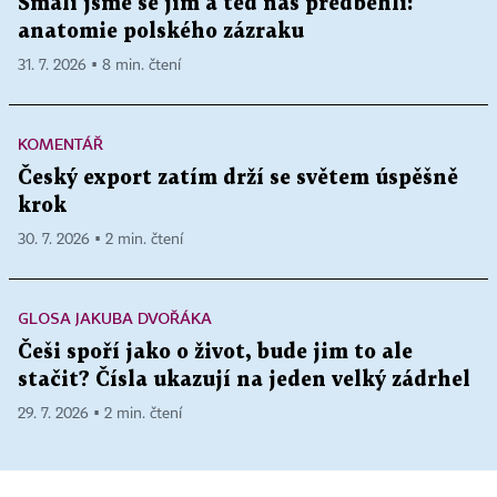
Smáli jsme se jim a teď nás předběhli:
anatomie polského zázraku
31. 7. 2026 ▪ 8 min. čtení
KOMENTÁŘ
Český export zatím drží se světem úspěšně
krok
30. 7. 2026 ▪ 2 min. čtení
GLOSA JAKUBA DVOŘÁKA
Češi spoří jako o život, bude jim to ale
stačit? Čísla ukazují na jeden velký zádrhel
29. 7. 2026 ▪ 2 min. čtení