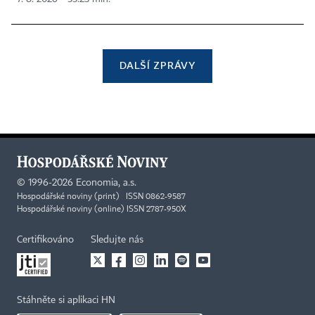
DALŠÍ ZPRÁVY
©
1996-2026
Economia, a.s.
Hospodářské noviny (print) ISSN 0862-9587
Hospodářské noviny (online) ISSN 2787-950X
Certifikováno
Sledujte nás
Stáhněte si aplikaci HN