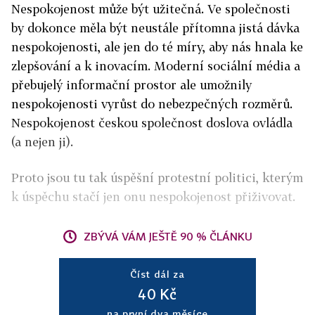
Nespokojenost může být užitečná. Ve společnosti
by dokonce měla být neustále přítomna jistá dávka
nespokojenosti, ale jen do té míry, aby nás hnala ke
zlepšování a k inovacím. Moderní sociální média a
přebujelý informační prostor ale umožnily
nespokojenosti vyrůst do nebezpečných rozměrů.
Nespokojenost českou společnost doslova ovládla
(a nejen ji).
Proto jsou tu tak úspěšní protestní politici, kterým
k úspěchu stačí jen onu nespokojenost přiživovat.
ZBÝVÁ VÁM JEŠTĚ 90 % ČLÁNKU
Číst dál za
40 Kč
na první dva měsíce