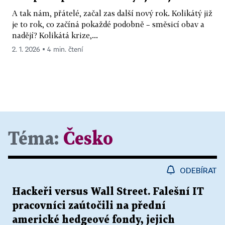
A tak nám, přátelé, začal zas další nový rok. Kolikátý již
je to rok, co začíná pokaždé podobně – směsicí obav a
nadějí? Kolikátá krize,...
2. 1. 2026 ▪ 4 min. čtení
Téma:
Česko
ODEBÍRAT
Hackeři versus Wall Street. Falešní IT
pracovníci zaútočili na přední
americké hedgeové fondy, jejich