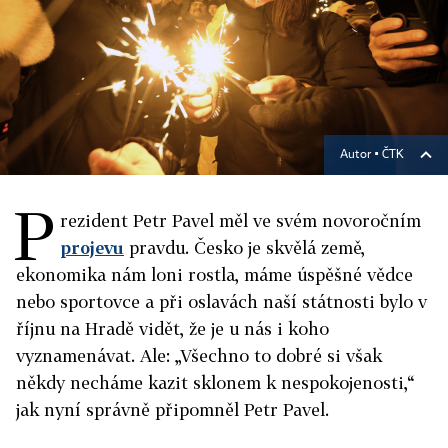
Autor ▪
ČTK
P
rezident Petr Pavel měl ve svém novoročním
projevu
pravdu. Česko je skvělá země,
ekonomika nám loni rostla, máme úspěšné vědce
nebo sportovce a při oslavách naší státnosti bylo v
říjnu na Hradě vidět, že je u nás i koho
vyznamenávat. Ale: „Všechno to dobré si však
někdy necháme kazit sklonem k nespokojenosti,“
jak nyní správně připomněl Petr Pavel.